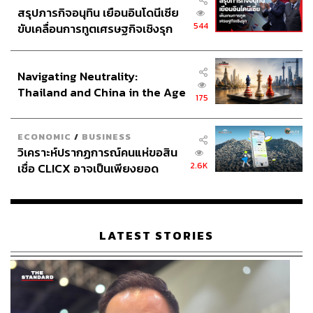
สรุปภารกิจอนุทิน เยือนอินโดนีเซีย
544
ขับเคลื่อนการทูตเศรษฐกิจเชิงรุก
ประกาศหุ้นส่วนยุทธศาสตร์ไทย –
อินโดนีเซีย
Navigating Neutrality:
Thailand and China in the Age
175
of a New Global Order
ECONOMIC
/
BUSINESS
วิเคราะห์ปรากฏการณ์คนแห่ขอสิน
2.6K
เชื่อ CLICX อาจเป็นเพียงยอด
ภูเขาน้ำแข็ง ของปัญหาหนี้ครัว
เรือนไทยที่ถูกซุกไว้
LATEST STORIES