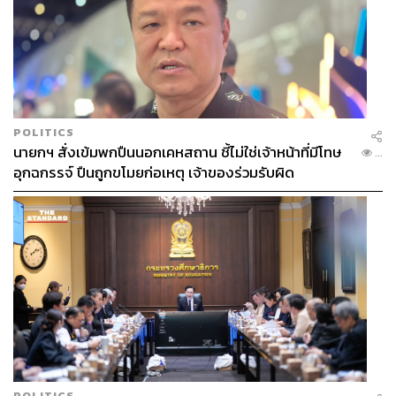
POLITICS
นายกฯ สั่งเข้มพกปืนนอกเคหสถาน ชี้ไม่ใช่เจ้าหน้าที่มีโทษ
...
อุกฉกรรจ์ ปืนถูกขโมยก่อเหตุ เจ้าของร่วมรับผิด
POLITICS