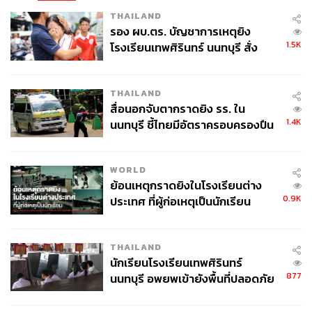
THAILAND
รอง ผบ.ตร. บัญชาการเหตุยิง
1.5K
โรงเรียนเทพศิรินทร์ นนทบุรี สั่ง
ค้นหา 2 รอบยืนยันไร้คนติดค้าง พบ
ศพปู่-ย่าที่บ้านพักผู้ก่อเหตุ
THAILAND
สื่อนอกจับตากราดยิง รร. ใน
1.4K
นนทบุรี ชี้ไทยมีอัตราครอบครองปืน
สูงในระดับต้นของภูมิภาค
WORLD
ย้อนเหตุกราดยิงในโรงเรียนต่าง
0.9K
ประเทศ ที่ผู้ก่อเหตุเป็นนักเรียน
THAILAND
นักเรียนโรงเรียนเทพศิรินทร์
877
นนทบุรี อพยพเข้ายังพื้นที่ปลอดภัย
ชั่วคราว หลังเหตุใช้อาวุธปืนภายใน
โรงเรียนคลี่คลาย