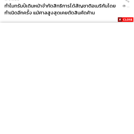
ทำไมทรัมป์เดินหน้าจำกัดสิทธิการได้สัญชาติอเมริกันโดย
...
กำเนิดอีกครั้ง แม้ศาลสูงสุดเคยตัดสินคัดค้าน
News
Wealth
Pop
Podcast
Video
Now
Opinion
Careers
Events
Privacy
About
Contact
Policy
FOR
ADVERTISING
MEMBERSHIP