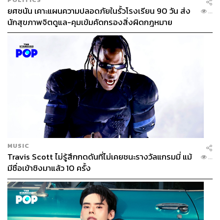
ยศชนัน เคาะแผนความปลอดภัยในรั้วโรงเรียน 90 วัน ส่ง
...
นักสุขภาพจิตดูแล-คุมเข้มคัดกรองสิ่งผิดกฎหมาย
MUSIC
Travis Scott ไม่รู้สึกกดดันที่ไม่เคยชนะรางวัลแกรมมี่ แม้
...
มีชื่อเข้าชิงมาแล้ว 10 ครั้ง