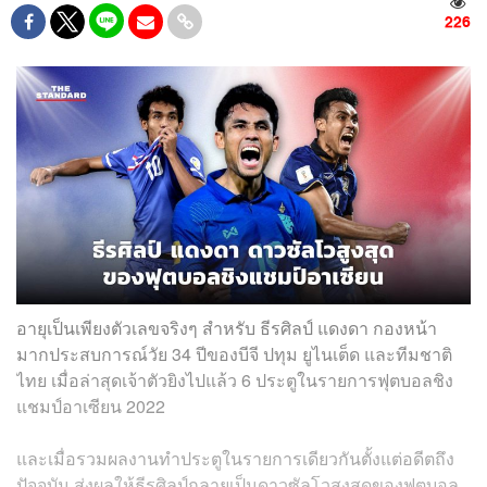
226
อายุเป็นเพียงตัวเลขจริงๆ สำหรับ ธีรศิลป์ แดงดา กองหน้า
มากประสบการณ์วัย 34 ปีของบีจี ปทุม ยูไนเต็ด และทีมชาติ
ไทย เมื่อล่าสุดเจ้าตัวยิงไปแล้ว 6 ประตูในรายการฟุตบอลชิง
แชมป์อาเซียน 2022
และเมื่อรวมผลงานทำประตูในรายการเดียวกันตั้งแต่อดีตถึง
ปัจจุบัน ส่งผลให้ธีรศิลป์กลายเป็นดาวซัลโวสูงสุดของฟุตบอล