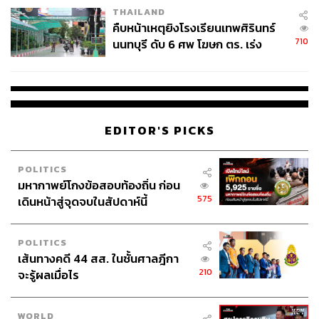
THAILAND
คืบหน้าเหตุยิงโรงเรียนเทพศิรินทร์
710
นนทบุรี ดับ 6 ศพ โฆษก ตร. เร่ง
สอบปมขโมยปืนปู่ก่อเหตุ
EDITOR'S PICKS
POLITICS
มหากาพย์โกงข้อสอบท้องถิ่น ก่อน
575
เดินหน้าสู่จุดจบในสัปดาห์นี้
POLITICS
เส้นทางคดี 44 สส. ในชั้นศาลฎีกา
210
จะรู้ผลเมื่อไร
WORLD