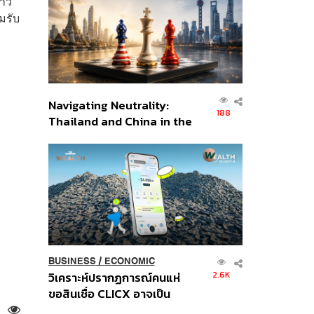
่าว
อินโดนีเซีย
อมรับ
Navigating Neutrality:
188
Thailand and China in the
Age of a New Global
Order
BUSINESS
/
ECONOMIC
2.6K
วิเคราะห์ปรากฏการณ์คนแห่
ขอสินเชื่อ CLICX อาจเป็น
เพียงยอดภูเขาน้ำแข็ง ของ