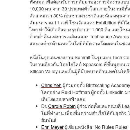
ทั้งหมด เพื่อต้อนรับการกลับมาของการจัดงานแบบ Ph
10,000 คน จาก 30 ประเทศทั่วโลก ภายในงานมีทั้
สัดส่วนกว่า 30% เป็นชาวต่างชาติและนักลงทุนจาก
สัมมนารวม 11 เวที โซนจัดแสดง Exhibition ที่มีถึ
ไทย ทำให้เกิดดีลทางธุรกิจกว่า 1,000 ดีล และโซน
ด้วยค่ำคืนแห่งการเฉลิมฉลอง Techsauce Awards 
และองค์กรด้านเทคโนโลยีที่มีความโดดเด่นในช่วง
หนึ่งในจุดเด่นของงาน Summit ในรูปแบบ Tech Con
ในงานเดียวกัน โดยไฮไลต์ Speakers ที่ขึ้นพูดบนเวท
Silicon Valley และเป็นผู้ที่มีบทบาทด้านเทคโนโลย
Chris Yeh
ผู้ร่วมก่อตั้ง Blitzscaling Academ
โลกอย่าง Reid Hoffman ผู้ก่อตั้ง LinkedIn 
เติบโตแบบสายฟ้าแลบ
Dr.
Carole Robin
ผู้ร่วมก่อตั้งและคณบดี Le
ในที่ทำงาน เพื่อเพิ่มความสำเร็จให้กับธุ
สัมพันธ์
Erin Meyer
ผู้เขียนหนังสือ ‘No Rules Rules’