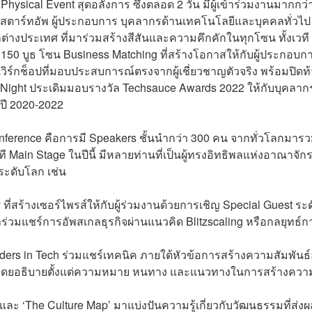
ysical Event สุดอลังการ ซึ่งตลอด 2 วัน มีผู้เข้าร่วมงานมากกว่
งสตาร์ทอัพ ผู้ประกอบการ บุคลากรด้านเทคโนโลยีและบุคคลทั่วไป
ต่างประเทศ ที่มาร่วมสร้างสีสันและความคึกคักในทุกโซน ทั้งเวที
ง 150 บูธ โซน Business Matching ที่สร้างโอกาสให้กับผู้ประกอบก
เวิร์กช็อปที่มอบประสบการณ์ตรงจากผู้เชี่ยวชาญตัวจริง พร้อมปิดท
Night ประเดิมมอบรางวัล Techsauce Awards 2022 ให้กับบุคลาก
ปี 2020-2022
ference คือการมี Speakers ชั้นนำกว่า 300 คน จากทั่วโลกมารว
ี Main Stage ในปีนี้ มีหลายท่านที่เป็นผู้ทรงอิทธิพลแห่งอาณาจัก
ีระดับโลก เช่น
y ที่สร้างเซอร์ไพรส์ให้กับผู้ร่วมงานด้วยการเชิญ Special Guest ระ
มาร่วมแชร์การอัพสเกลธุรกิจผ่านแนวคิด Blitzscaling หรือกลยุทธ์ก
aders in Tech ร่วมแชร์เทคนิค ภายใต้หัวข้อการสร้างความสัมพันธ์อ
รกิจ โดยอธิบายตั้งแต่ความหมาย หนทาง และแนวทางในการสร้างควา
 และ ‘The Culture Map’ มาแบ่งปันความรู้เกี่ยวกับวัฒนธรรมที่ส่งผ