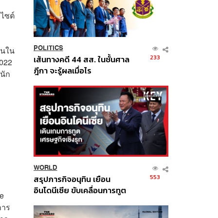
บไซต์
POLITICS
ันใน
233
เส้นทางคดี 44 สส. ในชั้นศาล
2022
ฎีกา จะรู้ผลเมื่อไร
นัก
WORLD
553
สรุปภารกิจอนุทิน เยือน
อินโดนีเซีย ขับเคลื่อนการทูต
ce
เศรษฐกิจเชิงรุก ประกาศหุ้น
การ
ส่วนยุทธศาสตร์ไทย –