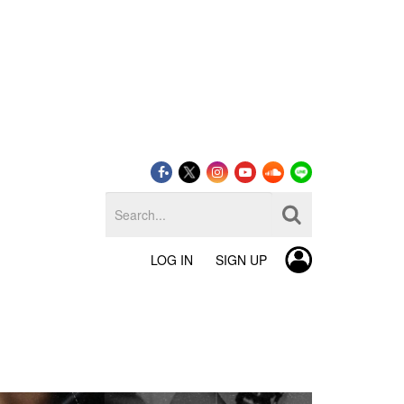
LOG IN
SIGN UP