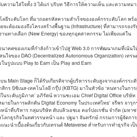
ดับความใส่ใจทั้ง 3 ได้แก่ บริบท วิธีการให้ความเห็น และความหมา
โลยีระดับโลก ที่มาถอดรหัสความสำเร็จขององค์กรระดับโลก พร้
ต้องมองถึงโครงสร้างพื้นฐาน (Infrastructure) ที่สามารถรองรั
งงานทางเลือก (New Energy) ของทุกอุตสาหกรรม ไม่เพียงแค่ใน
คตของเกมที่กำลังก้าวเข้าไปสู่ Web 3.0 การพัฒนาเกมที่เน้นให
่าสนใจของ DAO (Decentralized Autonomous Organization) เทรนด
รูปแบบ Play to Earn เป็น Play and Earn
บน Main Stage ก็ได้รับเกียรติจากผู้บริหารระดับสูงจากองค์กรระด
 กสิกร บิซิเนส-เทคโนโลยี กรุ๊ป (KBTG) มาในหัวข้อ ‘หนทางในการ
นระดับภูมิภาค’ อภิรัตน์ หวานชะเอม Chief Digital Office บริษัท
‘เป้าหมายในการผลักดัน Digital Economy ในประเทศไทย’ จรีพร จารุก
ี่บริหาร กลุ่มบริษัท ดับบลิวเอชเอ คอร์ปอเรชั่น จำกัด (มหาชน)
โลกธุรกิจในทศวรรษหน้า และ ปฐมา จันทรักษ์ กรรมการผู้จัดการ
้อแนะนำเบื้องต้นเกี่ยวกับเทรนด์ Metaverse สำหรับการทำธุรกิจ เป็