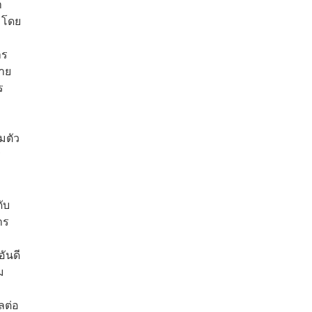
า
 โดย
าร
้าย
ร
มตัว
ร
ดับ
าร
ันดี
ม
ลต่อ