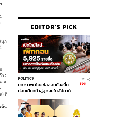
ย
อม
บ
EDITOR'S PICK
้ทุก
์
ับ
ก้าว
POLITICS
 เอส
596
มหากาพย์โกงข้อสอบท้องถิ่น
ร
ก่อนเดินหน้าสู่จุดจบในสัปดาห์
 ที่
นี้
นต้น