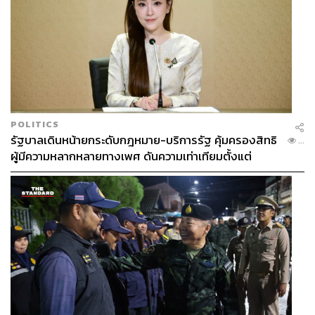
POLITICS
รัฐบาลเดินหน้ายกระดับกฎหมาย-บริการรัฐ คุ้มครองสิทธิ
...
ช่วยแชร์เทคนิคสำหรับคนที่เริ่มต้นทำธุรกิจ ควรจะ
ผู้มีความหลากหลายทางเพศ ดันความเท่าเทียมตั้งแต่
โฟกัสไปที่อะไร
หลักสูตรในห้องเรียนถึงที่ทำงาน
สำหรับคนเริ่มต้นทำธุรกิจตอนนี้เราจะเห็นได้ว่าไม่ว่าคุณทำ
สินค้าอะไร ธุรกิจอะไร ก็จะมีสินค้าที่เหมือนกันหรือแบรนด์ที่
ทำอยู่แล้ว วิธีเดียวที่คุณควรโฟกัสคือ ‘จุดขาย’ (Selling
Point) ในแบบของคุณเองที่โดดเด่น คิดตรงนี้ให้ชัดก่อน แล้ว
เครื่องมือทั้งหมดในยุคนี้ ไม่ว่าจะเป็น AI สร้างคอนเทนต์ การ
สร้างวิดีโอ ฯลฯ เครื่องมือช่วยการตลาดทั้งหมด จะเข้าข้าง
คุณทันที