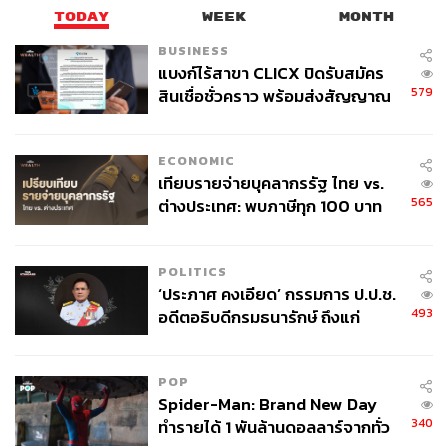
TODAY
WEEK
MONTH
ล้านแล้วจริงๆ ได้เห็นการทำงานหมดเลยเพราะนั่งข้าง CEO
และเข้าเกือบทุกมีตติ้ง แต่ด้วยความที่ผมลองคำนวณดูแล้วว่า
BUSINESS
เราทำเองก็ทำได้ อาจจะไปได้ช้าเพราะต้นทุนเราไม่ได้มาก
แบงก์ไร้สาขา CLICX ปิดรับสมัคร
579
สินเชื่อชั่วคราว พร้อมส่งสัญญาณ
ถ้าได้เข้าไปดูของคนอื่นคงไวกว่า ไปดูให้เห็นว่าเป็นยังไง การ
เตือนกลุ่มกู้เงินผิดวัตถุประสงค์-ให้
ได้ไปเป็นที่ปรึกษาของสเกลนี้ได้เพราะผมพัฒนาตัวเองแบบ
ข้อมูลเท็จ เตรียมดำเนินคดีเด็ดขาด
ไม่สนตามวัย ดูตามผลลัพธ์และพาตัวเองไปอยู่ท่ามกลางคน
ECONOMIC
เหล่านี้ ไปสร้างคอนเนกชันดีๆ ไว้ แสดงให้เห็นไปเลยว่าเรามี
เทียบรายจ่ายบุคลากรรัฐ ไทย vs.
จุดเด่นอะไร ต้องการอะไร และก็ได้โอกาสมาจริงๆ ตอนที่ไป
565
ต่างประเทศ: พบภาษีทุก 100 บาท
คุยกับเจ้าของ ก็บอกเขาชัดเจนเลยว่าไปช่วยช่วงหนึ่งนะ ใส่
ของคนไทยใช้ไปกับข้าราชการเฉียด
ให้เต็มที่ แล้วให้หาทีมมาต่อยอดไป
40 บาท
POLITICS
จากที่ได้เข้าไปดูช่วงหนึ่งก็ต่อยอดมาเป็นเรื่องที่สองคือผมได้
‘ประภาศ คงเอียด’ กรรมการ ป.ป.ช.
ค้นพบว่า ‘เงินไม่ใช่จุดสำเร็จที่แท้จริงเสมอไป’ จำนวนเงินมัน
493
อดีตอธิบดีกรมธนารักษ์ ถึงแก่
เป็นเพียงแค่ตัววัดตัวหนึ่ง ‘เราต้องหาตัวแปร ไม่ใช่ตัววัด’
อนิจกรรม
ตัวแปรก็คือวิธีการทำให้ถึงเงินนั้น ด้วยสายงานที่ผมอยู่ทำให้
POP
ได้เจอคอนเนกชันดีๆ หลายระดับจนถึงผู้บริหารหมื่นล้าน ก็ได้
Spider-Man: Brand New Day
นั่งกินข้าวด้วยกัน มีคุยกันบ้าง ผู้บริหารบางคนก็นิสัยดี แต่บาง
340
ทำรายได้ 1 พันล้านดอลลาร์จากทั่ว
คนก็ไม่ ทำให้คิดได้ว่า…