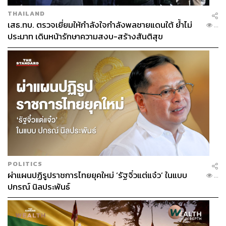
THAILAND
แต่ถ้าตรงนี้ไม่ชัด ส่วนอื่นก็จะดูงงๆ และด้วยข้อมูลที่ล้น คุณ
เสธ.ทบ. ตรวจเยี่ยมให้กำลังใจกำลังพลชายแดนใต้ ย้ำไม่
...
จะหลงทางได้ง่ายมาก เข้าตำราเห็นใครทำได้ดีก็ทำตาม ไม่
ประมาท เดินหน้ารักษาความสงบ-สร้างสันติสุข
สนว่าจะเหมาะกับตัวเองหรือไม่ ก็เลยทำได้แป๊บๆ และล้มเลิก
ไปครับ โฟกัสไปที่จุดขายของคุณก่อน เวลาเจอใครทำได้ดี
ด้วยวิธีที่แตกต่างก็ค่อยเอามาเสริมในแบบของเรา จะไปได้
เร็วกว่าครับ
ในมุมส่วนตัวบ้าง ตอนนี้มีทำอะไรอีกบ้าง และกำลังเดิน
ไปทางไหน
นอกจากเป็นบรรณาธิการดูแลมีเดียเพจ 100WEALTH และ
POLITICS
เป็นที่ปรึกษาแล้ว ในตอนนี้ก็มีงานสอนที่กำลังเปิดใหม่ชื่อ
ผ่าแผนปฏิรูปราชการไทยยุคใหม่ ‘รัฐจิ๋วแต่แจ๋ว’ ในแบบ
...
100Marketing มีจุดเด่นคือ ‘พาหาจุดขาย’ ที่โดดเด่นและขาย
ปกรณ์ นิลประพันธ์
ได้แม้สินค้าเดียวกัน โดยใช้ทฤษฎีและประสบการณ์ที่มีใน
การช่วยค้นหา จะเห็นได้ว่าไม่ว่าเครื่องมืออะไรมาใหม่ AI
หรือรูปแบบการขายแบบ Live ทั้งหมดต้องใช้จุดขายตั้งต้น