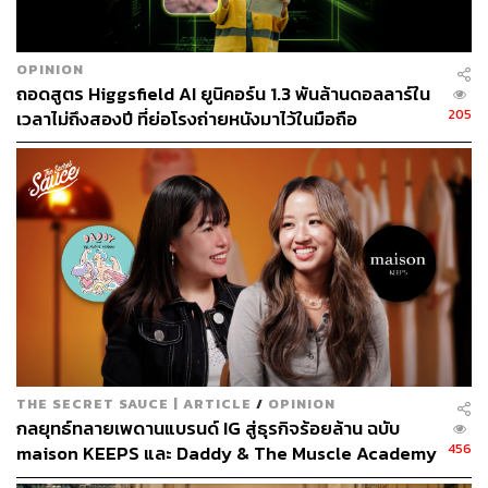
มันจะมีความลึกแบบคนทำจริงจะรู้กัน ไม่โลกสวย อยู่ใน
ความเป็นจริง และพวกคอนเทนต์ฮาวทู เรื่องราว
ประสบการณ์ต่างๆ มีทั้งเอามาจากแหล่งที่น่าเชื่อถือและคัด
OPINION
ถอดสูตร Higgsfield AI ยูนิคอร์น 1.3 พันล้านดอลลาร์ใน
มาเรียบเรียงให้ ด้วย Know-How ทางคอนเทนต์ที่ทีมเรามี แม้
205
เวลาไม่ถึงสองปี ที่ย่อโรงถ่ายหนังมาไว้ในมือถือ
บางครั้งเรื่องเดียวกันแต่เราก็มีมุมใหม่ๆ เล่าออกไป จึงเกิด
ความแตกต่างที่ชัดเจนครับ คือคนอ่านจะรู้เลยว่าโทนแบบนี้
ของเพจ 100WEALTH ในข้อความหลังบ้านบางทีจะมีลูกเพจ
ทักมาหาว่ามีคนก๊อบปี้คอนเทนต์เราไปเพราะจำได้อยู่บ่อยๆ
เลยครับ
สรุปความสำเร็จของคอนเทนต์คือเรื่องเดียวกันแต่ถ่ายทอด
ในมุมที่น่าสนใจมากกว่า ด้วยประสบการณ์การทำธุรกิจและ
การไปเป็นที่ปรึกษาอยู่ จึงได้แง่มุมที่แตกต่างจากที่อื่น มันมี
ความลงตัวและประกอบกับแหล่งที่น่าเชื่อถือสูงครับ
THE SECRET SAUCE | ARTICLE
/
OPINION
​กลยุทธ์ทลายเพดานแบรนด์ IG สู่ธุรกิจร้อยล้าน ฉบับ
456
maison KEEPS และ Daddy & The Muscle Academy