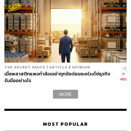
เพจชื่อ ‘ไปให้ถึง100ล้าน’ แล้วคนทำถึงหรือยัง?
THE SECRET SAUCE | ARTICLE
/
OPINION
เมื่อพลาสติกแพงกำลังเขย่าทุกข้อต่อของห่วงโซ่ธุรกิจ
นี่คือคำถามที่ผมถูกถามบ่อยมาก ขอแบ่งเป็นสองเรื่อง เรื่อง
480
รับมืออย่างไร
แรกผมเคยเป็นอดีตที่ปรึกษาให้องค์กรหนึ่ง ตอนนั้นก่อนโค
วิดยอดเขา 400 กว่าล้านบาทต่อปี ผมได้ไปนั่งข้าง CEO เลย
MORE
ผ่านไป 2 เดือน ยอดขายของบริษัทนี้ทะลุสูงสุดในรอบ 2 ปี
ตอนนี้บริษัทนี้มูลค่า 900 กว่าล้านบาทไปแล้ว ตอนโควิดที่
ผ่านมายอดเขาไม่กระทบด้วย มันทำให้เรามั่นใจในความคิด
และ Know-How ที่เรามี
MOST POPULAR
ดังนั้นข้อแรกนี้สรุปได้ว่าผมได้เข้าไปอยู่ในองค์กรหลายร้อย