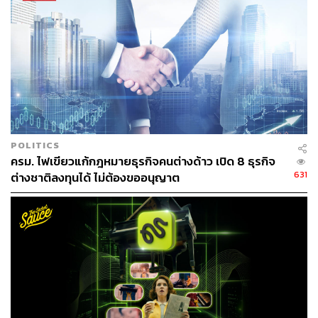
นึกถึงเทคนิคต่างๆ ทางธุรกิจที่อ่านยากหน่อย มีศัพท์เยอะแยะ
ไปหมด หรือไม่ก็พวกที่แชร์ประสบการณ์ มีทั้งคำคมแบบ
บุคคลหรือแบบที่ไม่ทราบแหล่งที่มา น่าเชื่อถือบ้าง ไม่น่าเชื่อ
ถือบ้าง
เมื่อไรที่พูดถึงคอนเทนต์ธุรกิจแบบสร้างอาชีพ สร้างความ
สำเร็จ สร้างแรงบันดาลใจ ผมบอกได้เลยกว่ากว่าครึ่งคือ
นึกถึงเพจคำคมสวยๆ หรือคอนเทนต์ที่เอาตัวเลขมาแปะอวด
แค่ผิวๆ เพื่อโปรโมตตัวเองหรือตัวเจ้าของเพจ หลายคนจะติด
POLITICS
ภาพเป็นแบบนั้น ทำให้เราพยายามสร้างจุดเด่นแบบแตกต่าง
ครม. ไฟเขียวแก้กฎหมายธุรกิจคนต่างด้าว เปิด 8 ธุรกิจ
631
ชัดๆ ไปเลย
ต่างชาติลงทุนได้ ไม่ต้องขออนุญาต
โดยเพจ 100WEALTH จะไม่ลงเรื่องที่พิสูจน์ไม่ได้และทุกเรื่อง
ต้องมีที่มาที่ไป เทคนิคที่นำมาต้องอ่านแล้วเข้าใจ ทำตามได้
อ่านแล้วได้อะไรกลับไป บางเรื่องคนอ่านแล้วได้เทคนิคกลับ
ไปหนึ่งอย่างหรือได้เรื่องที่ทำให้คิดได้ เราถือว่าสำเร็จแล้วใน
ระดับต้น
ที่เด่นๆ อีกจุดคือในส่วนของคำคมแรงบันดาลใจ ไปดูได้เลย