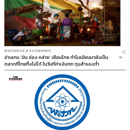
อยู่ดี
จากความเชี่ยวชาญในการทำคอนเทนต์เพจที่แข็งแกร่งและ
การถ่ายทอดรูปแบบคอนเทนต์ต่างๆ ทำให้ได้ประสบการณ์
จากการนั่งเป็นที่ปรึกษาของหลายธุรกิจมาใส่เป็นงานสอน
ของคลาสนี้ครับ ถ้าใครสนใจพิมพ์ในช่องค้นหาของเฟซบุ๊ก
ได้เลย พิมพ์ว่า 100Marketing ครับ ในอนาคตก็จะมีทำช่องใน
TikTok เอาความรู้ไปแชร์ให้ฟรีๆ ด้วยครับ
BUSINESS
/
ECONOMIC
อ่านเกม ‘มิน อ่อง หล่าย’ เยือนไทย ทำไมเมียนมายังเป็น
...
ตลาดที่ไทยทิ้งไม่ได้ ในวันที่ค่าเงินตก ทุนสำรองต่ำ
สุดท้ายนี้อยากฝากอะไรถึงลูกเพจและคนทำธุรกิจ
สุดท้ายนี้ขอขอบคุณผู้ติดตามทุกท่านที่ยังคงติดตามกันครับ
ขอฝากหากธุรกิจหรือแบรนด์ไหนที่สนใจอยากลงงานหรือ
ร่วมงานกัน ยินดีครับ สามารถติดต่อได้ที่
เฟซบุ๊ก:
ไปให้ถึง100ล้าน
อีเมล:
contact@servgroup.co.th
เบอร์โทรศัพท์: 0 2096 3939