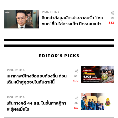
โลกภายใน 6 วัน
เราจะต้องหาตัวแปรวิธีการหาเงินที่ได้ ‘ควบคู่กับเวลา’ คือไม่
POLITICS
ต้องมีเงินจนล้นแบบเบียดตัวเองทั้งสุขภาพและเวลาดีๆ ที่หาย
คืบหน้าข้อมูลบัตรประชาชนรั่ว ‘ไชย
ไป เหมือนคำที่บอกว่า ‘ไปนอนโรงแรมที่ดีที่สุดตอนแก่ที่มี
332
ชนก’ ชี้ไม่ใช่การแฮ็ก ปิดระบบแล้ว
เวลา ก็คงไม่สนุกเท่าได้นอนโรงแรมกลางๆ ตอนหนุ่มที่ยัง
พบต้นตอจาก IP เดียว
แข็งแรง’
ดังนั้นเมื่อ ‘เงินคือตัววัด วิธีการหาเงินให้ได้มาคือตัวแปร’ เรา
เอาแค่ที่มากพอในช่วงนี้แล้วใช้เวลาให้คุ้มค่า ด้วยมุมนี้ผม
EDITOR'S PICKS
เลยเข้าใจได้ดีว่าชีวิตที่ดีจริงๆ มันเป็นยังไง ก็เอาส่วนนี้ไป
ถ่ายทอดลงเพจด้วยครับ
POLITICS
มหากาพย์โกงข้อสอบท้องถิ่น ก่อน
492
เดินหน้าสู่จุดจบในสัปดาห์นี้
กลุ่มคนติดตามเป็นใครบ้าง และใช้เวลาเท่าไรกว่าจะถึง 1
ล้านคน
POLITICS
เส้นทางคดี 44 สส. ในชั้นศาลฎีกา
ตอนที่ตั้งเพจมีหลายแนวคิด แต่สุดท้ายบรรจบด้วยคอนเซปต์
147
จะรู้ผลเมื่อไร
คือ Power of Thinking คือ ‘พลังแห่งการคิด’ เพราะสิ่งนี้มีใน
ทุกคน เริ่มได้ในทุกต้นทุน และเสริมสร้างด้วยการขับเคลื่อน