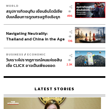
ด้วยการสร้าง
‘ชาว Modern Success’
คือสร้างความสำเร็จที่
WORLD
สรุปภารกิจอนุทิน เยือนอินโดนีเซีย
ทันยุค เร็วตามจังหวะชีวิต เปิดรับสิ่งใหม่ๆ ไม่ยึดติดกับอะไร
496
ขับเคลื่อนการทูตเศรษฐกิจเชิงรุก
เดิมๆ ดูผลลัพธ์เป็นหลัก ตัวนี้เป็นคอนเซปต์หลักที่ใช้ และ
ประกาศหุ้นส่วนยุทธศาสตร์ไทย –
ทำให้เจอ Vibe ดีๆ หลายอย่างมาก ทั้งมาจากผู้ติดตามและ
อินโดนีเซีย
คอนเนกชันที่เข้ามา โดยหากนับรวมการสร้างทั้งหมดเพจนี้
Navigating Neutrality:
ใช้เวลาประมาณเกือบ 10 ปีในการสร้างจนมาถึงจุดนี้ครับ
Thailand and China in the Age
136
of a New Global Order
กลุ่มคนติดตามจะแบ่งได้เป็นกลุ่ม
ผู้ประกอบการธุรกิจขนาดเล็ก (SMEs) และผู้บริหาร
BUSINESS
/
ECONOMIC
องค์กรขนาดใหญ่จนถึงบริษัทมหาชน
วิเคราะห์ปรากฏการณ์คนแห่ขอสิน
ผู้ก่อตั้งบริษัท Start-up
2.3K
เชื่อ CLICX อาจเป็นเพียงยอด
ผู้ที่อยากเริ่มต้นทำธุรกิจส่วนตัว
ภูเขาน้ำแข็ง ของปัญหาหนี้ครัว
คนทำงานประจำที่สนใจการทำธุรกิจควบคู่กันเพื่อหา
เรือนไทยที่ถูกซุกไว้
รายได้เพิ่ม
LATEST STORIES