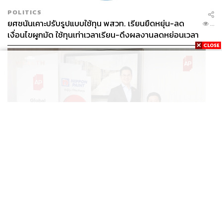
POLITICS
TAGS:
Content Creator
การทำธุรกิจ
คอร์สออนไลน์
ยศชนันเคาะปรับรูปแบบใช้ทุน พสวท. เรียนยืดหยุ่น-ลด
...
Facebook Page
100WEALTH
เงื่อนไขผูกมัด ใช้ทุนเท่าเวลาเรียน-ดึงผลงานลดหย่อนเวลา
ดันให้มีผลย้อนหลัง
1.0K
ABOUT THE AUTHOR
BUSINESS
/
BUSINESS
“เอพี ไทยแลนด์” จับมือ “นิปปอนเพนต์” ยกระดับ Green
THE STANDARD TEAM
...
Partner รายแรกในไทยสู่มาตรฐานโลกด้วย EPD
กองบรรณาธิการ THE STANDARD
International พร้อมชูแนวคิด Global Standards for
Global Sustainable Living ส่งมอบบ้านคุณภาพ ลด
ผลกระทบต่อสิ่งแวดล้อม พร้อมปั้นนักออกแบบที่ใส่ใจโลก