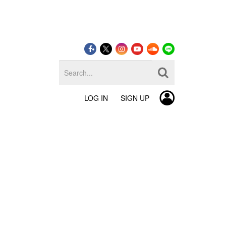
LOG IN
SIGN UP