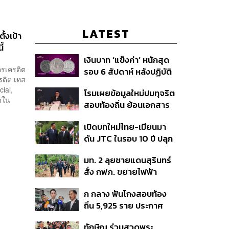
LATEST
ั้งเป้า
ี้
เงินบาท ‘แข็งค่า’ หนักสุด
ัตรเครดิต
รอบ 6 สัปดาห์ หลังปฏิบัติ
ครดิต เทส
การแทรกแซงเยนของ
cial,
โรมเผยข้อมูลใหม่ปมทุจริต
สหรัฐฯ-ญี่ปุ่น Standard
าใน
สอบท้องถิ่น ย้อนเอกสาร
Chartered เปิดเป้าสิ้นปีนี้
ประชุมปี 2567 พบชื่อ
จ่อแข็งต่อแตะ 32.50 บาท
เปิดบทใหม่ไทย-เมียนมา
อนุทิน จ่อสอบต่อเอี่ยว
ต่อดอลลาร์
ดัน JTC ในรอบ 10 ปี ปลุก
ตัดตอน ม.บูรพา หรือไม่
‘เส้นเลือดใหญ่’ ค้า
มท. 2 ลุยชายแดนสุรินทร์
ชายแดน ท่าเรือน้ำลึก
สั่ง กฟภ. ขยายไฟฟ้า
ทวาย
‘ปราสาทตาควาย–เนิน
ก กลาง ฟันโกงสอบท้อง
350’ เสริมความมั่นคง
ถิ่น 5,925 ราย ประกาศ
ชายแดน
บัญชีใหม่ 7 ส.ค. ส่วน 97
ทักษิณ ร่วมสวดพระ