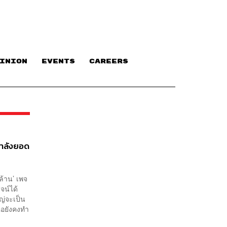
INION
EVENTS
CAREERS
กำลังยอด
ล้าน’ เพจ
จน์ได้
ญ่จะเป็น
คือยังคงทำ