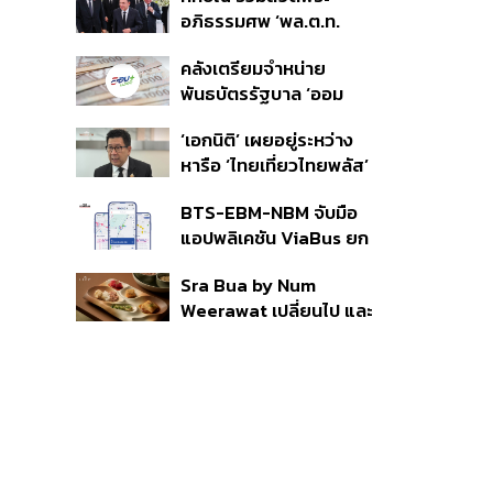
ราย รอ ป.ป.ช. ขีดเส้นแล้ว
อภิธรรมศพ ‘พล.ต.ท.
เสร็จ 31 ส.ค.
ผ่อน’ บิดา ‘พักตร์พิไล ทวี
คลังเตรียมจำหน่าย
สิน’ สิริอายุ 103 ปี แกนนำ
พันธบัตรรัฐบาล ‘ออม
เพื่อไทย-บุคคลหลาก
พลัส’ รอบถัดไป เร็วสุด 4
วงการร่วมอาลัย
‘เอกนิติ’ เผยอยู่ระหว่าง
ก.ย.นี้ อาจเพิ่มสัดส่วนการ
หารือ ‘ไทยเที่ยวไทยพลัส’
ขายแบบ Small Lot First
มีสิทธิใช้งบจากเงินกู้ 4
มากขึ้น
BTS-EBM-NBM จับมือ
แสนล้าน มั่นใจงบต่อ ‘ไทย
แอปพลิเคชัน ViaBus ยก
ช่วยไทย พลัส’ เฟส 2 มี
ระดับการติดตามตำแหน่ง
เพียงพอ
Sra Bua by Num
รถไฟฟ้า 3 สายแบบเรียล
Weerawat เปลี่ยนไป และ
ไทม์
นี่คือเหตุผลที่เราควรกลับ
ไปอีกครั้ง