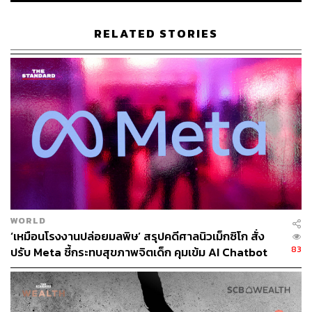
นอกจากนี้ ยังมีการเชิญสมาคมแผงวงจรพิมพ์ไต้หวัน
(TPCA) มาแบ่งปันประสบการณ์เกี่ยวกับการก่อตั้ง ‘สถาบัน
RELATED STORIES
แผ่นวงจรพิมพ์ไต้หวันในไทย’ และความร่วมมือด้านบุคลากร
กับฝ่ายไทยด้วย โดยสำนักงานไทเปฯ คาดหวังว่าการจัดตั้ง
แพลตฟอร์มนี้ จะช่วยเร่งการเชื่อมโยงและความร่วมมือ
ระหว่างรัฐบาลไทย ภาคอุตสาหกรรม และสถาบันการศึกษา
อีกทั้งสร้างแรงผลักดันใหม่ๆ ให้กับธุรกิจของผู้ประกอบการ
ชาวไต้หวันที่มาดำเนินกิจการในประเทศไทยอีกด้วย
สำนักงานฯ ระบุว่า การจัดตั้งแพลตฟอร์มนี้นอกจากจะ
สอดคล้องกับแนวคิด ‘การทูตเชิงบูรณาการ’ ของหลินเจียหรง
รัฐมนตรีว่าการกระทรวงการต่างประเทศไต้หวันแล้ว ยัง
เป็นการประกาศว่าสำนักงานฯ จะรวบรวมสรรพกำลังของ
ภาครัฐ ภาคสถาบันการศึกษาและผู้ประกอบการชาวไต้หวัน
WORLD
เพื่อหารือเพิ่มเติมกับฝ่ายไทยเกี่ยวกับการพัฒนาบุคลากร และ
‘เหมือนโรงงานปล่อยมลพิษ’ สรุปคดีศาลนิวเม็กซิโก สั่ง
83
หาแนวทางแก้ไขปัญหาเรื่องการขาดแคลนบุคลากรอย่าง
ปรับ Meta ชี้กระทบสุขภาพจิตเด็ก คุมเข้ม AI Chatbot
เป็นรูปธรรม
ทั้งนี้ในช่วงไม่กี่ปีที่ผ่านมา บริษัทเทคโนโลยีชั้นนำของ