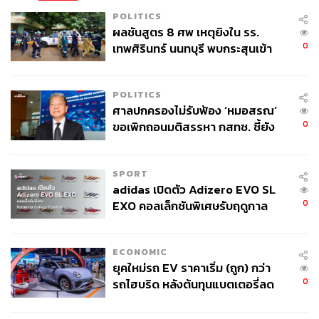
POLITICS
ผลชันสูตร 8 ศพ เหตุยิงใน รร.
0
เทพศิรินทร์ นนทบุรี พบกระสุนเข้า
จุดสำคัญ ‘ศีรษะ-หน้าอก’ ครูถูกยิง
4 นัด จากระยะไกล
POLITICS
ศาลปกครองไม่รับฟ้อง ‘หมอสรณ’
0
ขอเพิกถอนมติสรรหา กสทช. ชี้ยัง
ไม่ใช่ผู้เดือดร้อนเสียหาย
SPORT
adidas เปิดตัว Adizero EVO SL
0
EXO คอลเล็กชันพิเศษรับฤดูกาล
College Football
ECONOMIC
ยุคใหม่รถ EV ราคาเริ่ม (ถูก) กว่า
0
รถไฮบริด หลังต้นทุนแบตเตอรี่ลด
ลง - จีนแห่บุกตลาดเกิดใหม่