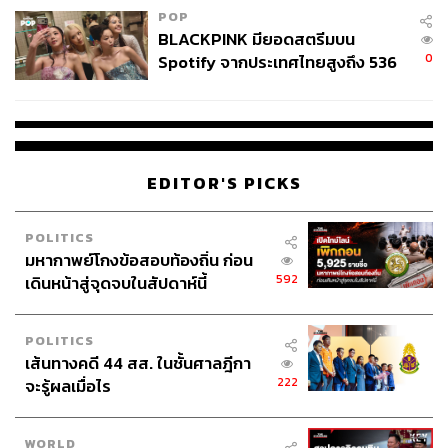
POP
BLACKPINK มียอดสตรีมบน
0
Spotify จากประเทศไทยสูงถึง 536
ล้านครั้ง ตลอด 10 ปีที่ผ่านมา
EDITOR'S PICKS
POLITICS
มหากาพย์โกงข้อสอบท้องถิ่น ก่อน
592
เดินหน้าสู่จุดจบในสัปดาห์นี้
POLITICS
เส้นทางคดี 44 สส. ในชั้นศาลฎีกา
222
จะรู้ผลเมื่อไร
WORLD