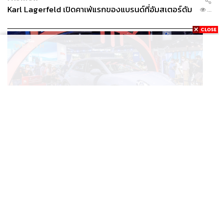
Karl Lagerfeld เปิดคาเฟ่แรกของแบรนด์ที่อัมสเตอร์ดัม
...
BUSINESS
/
ECONOMIC
ยุคใหม่รถ EV ราคาเริ่ม (ถูก) กว่ารถไฮบริด หลังต้นทุน
...
แบตเตอรี่ลดลง – จีนแห่บุกตลาดเกิดใหม่