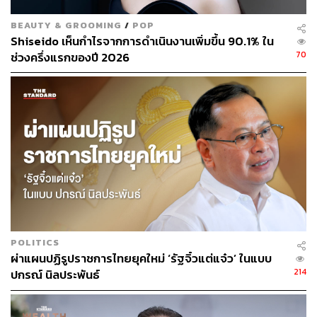
ไต้หวัน มีช่องทางติดต่อผ่านอีเมล
tw.th.talent@gmail.com
BEAUTY & GROOMING
/
POP
และเบอร์โทร 02-119-3555 ต่อ 386
Shiseido เห็นกำไรจากการดำเนินงานเพิ่มขึ้น 90.1% ใน
70
ช่วงครึ่งแรกของปี 2026
TAGS:
ปัญญาประดิษฐ์ (Artificial intelligence - AI)
เทคโนโลยี
Taiwan
ความสัมพันธ์ไทย-ไต้หวัน
แพลตฟอร์ม
อุตสาหกรรมเทคโนโลยี
สถาบันการศึกษา
STEM
215
POLITICS
ผ่าแผนปฏิรูปราชการไทยยุคใหม่ ‘รัฐจิ๋วแต่แจ๋ว’ ในแบบ
214
ปกรณ์ นิลประพันธ์
ABOUT THE AUTHOR
THE STANDARD TEAM