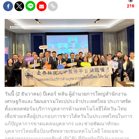
216
วันนี้ (2 ธันวาคม) ปีเตอร์ หลัน ผู้อำนวยการใหญ่สำนักงาน
เศรษฐกิจและวัฒนธรรมไทเปประจำประเทศไทย ประกาศจัด
ตั้งแพลตฟอร์มบริการบุคลากรด้านเทคโนโลยีไต้หวัน-ไทย
เพื่อช่วยเหลือผู้ประกอบการชาวไต้หวันในประเทศไทยในการ
แก้ปัญหาการขาดแคลนบุคลากร และช่วยพัฒนาทักษะ
บุคลากรไทยเพื่อป้อนซัพพลายเชนเทคโนโลยี โดยเฉพาะ
อุตสาหกรรมแผงวงจรพิมพ์ (PCB) ที่ปัจจุบันมีผู้ประกอบการ