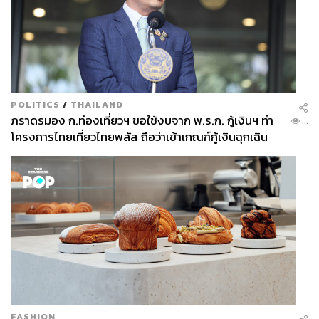
POLITICS
/
THAILAND
ภราดรมอง ก.ท่องเที่ยวฯ ขอใช้งบจาก พ.ร.ก. กู้เงินฯ ทำ
...
โครงการไทยเที่ยวไทยพลัส ถือว่าเข้าเกณฑ์กู้เงินฉุกเฉิน
FASHION