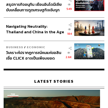
สรุปภารกิจอนุทิน เยือนอินโดนีเซีย
549
ขับเคลื่อนการทูตเศรษฐกิจเชิงรุก
ประกาศหุ้นส่วนยุทธศาสตร์ไทย –
อินโดนีเซีย
Navigating Neutrality:
Thailand and China in the Age
184
of a New Global Order
BUSINESS
/
ECONOMIC
วิเคราะห์ปรากฏการณ์คนแห่ขอสิน
2.6K
เชื่อ CLICX อาจเป็นเพียงยอด
ภูเขาน้ำแข็ง ของปัญหาหนี้ครัว
เรือนไทยที่ถูกซุกไว้
LATEST STORIES