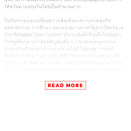
ไต้หวันมาลงทุนในไทยเป็นจำนวนมาก
ในกิจกรรมแลกเปลี่ยนความคิดเห็นระหว่างภาคธุรกิจ
อุตสาหกรรม การศึกษา และหน่วยงานภาครัฐจากไต้หวัน ณ
The Bangkok Club กรุงเทพฯ มีการเน้นย้ำถึงหนึ่งในปัญหา
สำคัญที่ทุกฝ่ายกำลังเผชิญนั่นคือ การขาดแคลนแรงงาน
ทักษะสำหรับอุตสาหกรรมเทคโนโลยี โดยเฉพาะกลุ่มที่
สำเร็จการศึกษาในสาขา STEM (วิทยาศาสตร์ เทคโนโลยี
วิศวกรรมศาสตร์ และคณิตศาสตร์) ซึ่งแพลตฟอร์มใหม่ที่จัด
ตั้งขึ้นนี้จะช่วยประสานความต้องการร่วมกันระหว่างฝ่ายไทย
ผู้ประกอบการชาวไต้หวันและภาคส่วนอื่นๆ เพื่อแก้ไขปัญหา
บุคลากรไม่เพียงพอต่อความต้องการของผู้ประกอบการชาว
READ MORE
ไต้หวัน