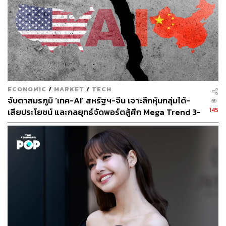
ไต้หวันต่างได้รับผลกระทบจากการปรับโครงสร้างห่วงโซ่
อุปทานจากปัจจัยภูมิรัฐศาสตร์ และมีการย้ายมาลงทุนใน
ประเทศไทยเป็นจำนวนมาก ครอบคลุมทั้งอุตสาหกรรมเซมิ
คอนดักเตอร์ (อุปกรณ์), ปัญญาประดิษฐ์ (การประกอบ
เซิร์ฟเวอร์) และแผงวงจรพิมพ์ (PCB) ซึ่งสอดรับกับเป้าหมาย
สาขาการลงทุนที่รัฐบาลไทยต้องการจะดึงดูดบริษัทต่างชาติ
เข้ามาลงทุน
ECONOMIC
/
MARKET
/
TECH
จับตาสมรภูมิ ‘เทค-AI’ สหรัฐฯ-จีน เจาะลึกหุ้นกลุ่มได้-
ทั้งนี้ปี 2024 มูลค่าการลงทุนของผู้ประกอบการชาวไต้หวันที่
145
เสียประโยชน์ และกลยุทธ์จัดพอร์ตสู้ศึก Mega Trend 3-
ได้รับอนุมัติให้เข้ามาลงทุนในไทยอยู่ที่ประมาณ 15.38 พัน
5 ปีข้างหน้า
ล้านดอลลาร์สหรัฐ เพิ่มขึ้น 16.2% เมื่อเทียบกับปีก่อนหน้า ซึ่ง
ทำให้ไต้หวันกลายเป็นชาติที่มีมูลค่าการลงทุนในไทยมาก
เป็นอันดับที่ 4 โดยอุตสาหกรรมโดดเด่นคือแผงวงจรพิมพ์
(PCB) ซึ่งมีผู้ประกอบการชาวไต้หวันตั้งแต่ต้นน้ำจนถึงปลาย
น้ำเข้ามาลงทุนในไทยมากกว่า 60 แห่ง และมีแนวโน้มเพิ่ม
ขึ้นอย่างต่อเนื่อง และทำให้เกิดการจ้างแรงงานกว่า 10,000
ตำแหน่ง
สำหรับแพลตฟอร์มบริการบุคลากรด้านเทคโนโลยีไทย-