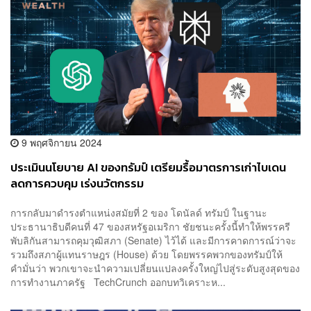
9 พฤศจิกายน 2024
ประเมินนโยบาย AI ของทรัมป์ เตรียมรื้อมาตรการเก่าไบเดน
ลดการควบคุม เร่งนวัตกรรม
การกลับมาดำรงตำแหน่งสมัยที่ 2 ของ โดนัลด์ ทรัมป์ ในฐานะ
ประธานาธิบดีคนที่ 47 ของสหรัฐอเมริกา ชัยชนะครั้งนี้ทำให้พรรครี
พับลิกันสามารถคุมวุฒิสภา (Senate) ไว้ได้ และมีการคาดการณ์ว่าจะ
รวมถึงสภาผู้แทนราษฎร (House) ด้วย โดยพรรคพวกของทรัมป์ให้
คำมั่นว่า พวกเขาจะนำความเปลี่ยนแปลงครั้งใหญ่ไปสู่ระดับสูงสุดของ
การทำงานภาครัฐ TechCrunch ออกบทวิเคราะห...