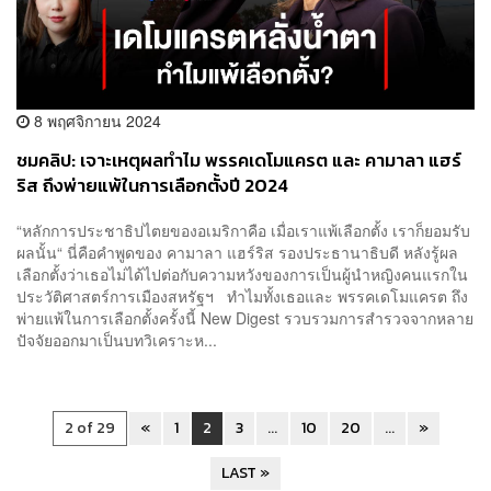
8 พฤศจิกายน 2024
ชมคลิป: เจาะเหตุผลทำไม พรรคเดโมแครต และ คามาลา แฮร์
ริส ถึงพ่ายแพ้ในการเลือกตั้งปี 2024
“หลักการประชาธิปไตยของอเมริกาคือ เมื่อเราแพ้เลือกตั้ง เราก็ยอมรับ
ผลนั้น“ นี่คือคำพูดของ คามาลา แฮร์ริส รองประธานาธิบดี หลังรู้ผล
เลือกตั้งว่าเธอไม่ได้ไปต่อกับความหวังของการเป็นผู้นำหญิงคนแรกใน
ประวัติศาสตร์การเมืองสหรัฐฯ ทำไมทั้งเธอและ พรรคเดโมแครต ถึง
พ่ายแพ้ในการเลือกตั้งครั้งนี้ New Digest รวบรวมการสำรวจจากหลาย
ปัจจัยออกมาเป็นบทวิเคราะห...
2 of 29
«
1
2
3
...
10
20
...
»
LAST »