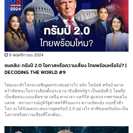
9 พฤศจิกายน 2024
ชมคลิป: ทรัมป์ 2.0 โอกาสหรือความเสี่ยง ไทยพร้อมหรือไม่? |
DECODING THE WORLD #9
ไทยและทั่วโลกจะเผชิญผลกระทบอย่างไร หลัง โดนัลด์ ทรัมป์ ผงาด
คว้าชัยชนะในการเลือกตั้งประธานาธิบดีสหรัฐฯ เป็นสมัยที่ 2 โดยถือ
เป็นชัยชนะแบบเด็ดขาด เหนือ คามาลา แฮร์ริส คู่แข่งจากพรรคเดโม
แครต สถานการณ์ภูมิรัฐศาสตร์ที่ร้อนแรง ความขัดแย้ง แบ่งขั้วทั่ว
โลก จะได้รับผลกระทบจากยุคทรัมป์ 2.0 อย่างไร ท่าทีของทรัมป์จะเป็น
โอกาสหรือความเสี่ยงที่โลกต้อง...