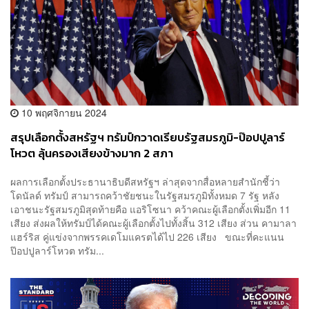
10 พฤศจิกายน 2024
สรุปเลือกตั้งสหรัฐฯ ทรัมป์กวาดเรียบรัฐสมรภูมิ-ป๊อปปูลาร์
โหวต ลุ้นครองเสียงข้างมาก 2 สภา
ผลการเลือกตั้งประธานาธิบดีสหรัฐฯ ล่าสุดจากสื่อหลายสำนักชี้ว่า
โดนัลด์ ทรัมป์ สามารถคว้าชัยชนะในรัฐสมรภูมิทั้งหมด 7 รัฐ หลัง
เอาชนะรัฐสมรภูมิสุดท้ายคือ แอริโซนา คว้าคณะผู้เลือกตั้งเพิ่มอีก 11
เสียง ส่งผลให้ทรัมป์ได้คณะผู้เลือกตั้งไปทั้งสิ้น 312 เสียง ส่วน คามาลา
แฮร์ริส คู่แข่งจากพรรคเดโมแครตได้ไป 226 เสียง ขณะที่คะแนน
ป๊อปปูลาร์โหวต ทรัม...