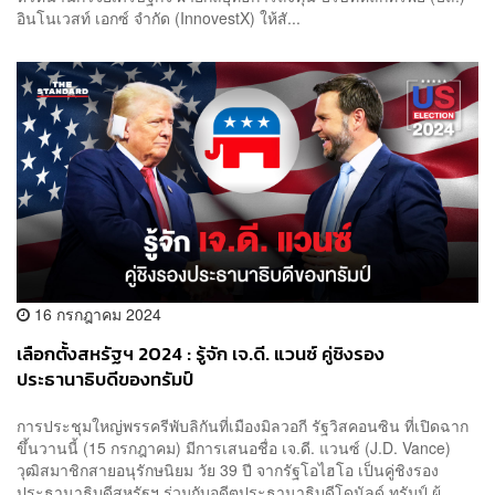
อินโนเวสท์ เอกซ์ จำกัด (InnovestX) ให้สั...
16 กรกฎาคม 2024
เลือกตั้งสหรัฐฯ 2024 : รู้จัก เจ.ดี. แวนซ์ คู่ชิงรอง
ประธานาธิบดีของทรัมป์
การประชุมใหญ่พรรครีพับลิกันที่เมืองมิลวอกี รัฐวิสคอนซิน ที่เปิดฉาก
ขึ้นวานนี้ (15 กรกฎาคม) มีการเสนอชื่อ เจ.ดี. แวนซ์ (J.D. Vance)
วุฒิสมาชิกสายอนุรักษนิยม วัย 39 ปี จากรัฐโอไฮโอ เป็นคู่ชิงรอง
ประธานาธิบดีสหรัฐฯ ร่วมกับอดีตประธานาธิบดีโดนัลด์ ทรัมป์ ผู้