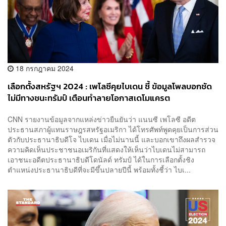
18 กรกฎาคม 2024
เลือกตั้งสหรัฐฯ 2024 : เพโลซีคุยไบเดน ชี้ ข้อมูลโพลบอกชัด
ไม่มีทางชนะทรัมป์ เตือนทำลายโอกาสเดโมแครต
CNN รายงานข้อมูลจากแหล่งข่าวยืนยันว่า แนนซี เพโลซี อดีต
ประธานสภาผู้แทนราษฎรสหรัฐอเมริกา ได้โทรศัพท์พูดคุยเป็นการส่วน
ตัวกับประธานาธิบดีโจ ไบเดน เมื่อไม่นานนี้ และบอกเขาถึงผลสำรวจ
ความคิดเห็นประชาชนอเมริกันที่แสดงให้เห็นว่าไบเดนไม่สามารถ
เอาชนะอดีตประธานาธิบดีโดนัลด์ ทรัมป์ ได้ในการเลือกตั้งชิง
ตำแหน่งประธานาธิบดีที่จะมีขึ้นปลายปีนี้ พร้อมทั้งชี้ว่า ไบเ...