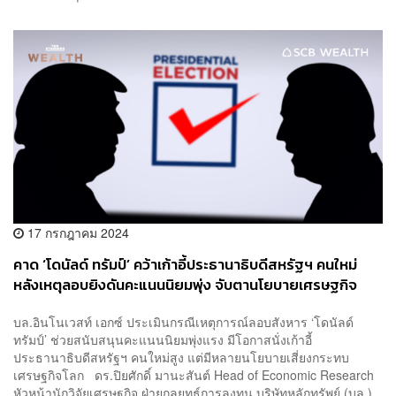
17 กรกฎาคม 2024
คาด ‘โดนัลด์ ทรัมป์’ คว้าเก้าอี้ประธานาธิบดีสหรัฐฯ คนใหม่
หลังเหตุลอบยิงดันคะแนนนิยมพุ่ง จับตานโยบายเศรษฐกิจ
เขย่าการค้าโลก
บล.อินโนเวสท์ เอกซ์ ประเมินกรณีเหตุการณ์ลอบสังหาร ‘โดนัลด์
ทรัมป์’ ช่วยสนับสนุนคะแนนนิยมพุ่งแรง มีโอกาสนั่งเก้าอี้
ประธานาธิบดีสหรัฐฯ คนใหม่สูง แต่มีหลายนโยบายเสี่ยงกระทบ
เศรษฐกิจโลก ดร.ปิยศักดิ์ มานะสันต์ Head of Economic Research
หัวหน้านักวิจัยเศรษฐกิจ ฝ่ายกลยุทธ์การลงทุน บริษัทหลักทรัพย์ (บล.)