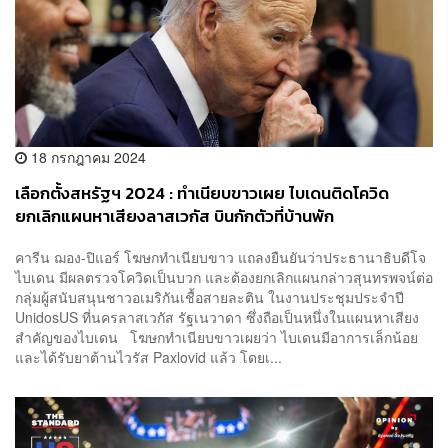
18 กรกฎาคม 2024
เลือกตั้งสหรัฐฯ 2024 : ทำเนียบขาวเผย ไบเดนติดโควิด
ยกเลิกแผนหาเสียงลาสเวกัส บินกักตัวที่บ้านพัก
คารีน ฌอง-ปิแอร์ โฆษกทำเนียบขาว แถลงยืนยันว่าประธานาธิบดีโจ
ไบเดน มีผลตรวจโควิดเป็นบวก และต้องยกเลิกแผนกล่าวสุนทรพจน์ต่อ
กลุ่มผู้สนับสนุนชาวอเมริกันเชื้อสายละติน ในงานประชุมประจำปี
UnidosUS ที่นครลาสเวกัส รัฐเนวาดา ซึ่งถือเป็นหนึ่งในแผนหาเสียง
สำคัญของไบเดน โฆษกทำเนียบขาวเผยว่า ไบเดนมีอาการเล็กน้อย
และได้รับยาต้านไวรัส Paxlovid แล้ว โดยเ...