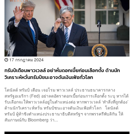
17 กรกฎาคม 2024
ทรัมป์เตือนพาวเวลล์ อย่าหั่นดอกเบี้ยก่อนเลือกตั้ง ด้านนัก
วิเคราะห์หวั่นทรัมป์ชนะอาจดันเงินเฟ้อทั่วโลก
โดนัลด์ ทรัมป์ เตือน เจอโรม พาวเวลล์ ประธานธนาคารกลาง
สหรัฐอเมริกา (Fed) อย่าลดอัตราดอกเบี้ยก่อนการเลือกตั้ง ระบุ หากได้
รับเลือกจะให้พาวเวลล์อยู่ในตำแหน่งต่อ หากพาวเวลล์ ‘ทำสิ่งที่ถูกต้อง’
ด้านนักวิเคราะห์หวั่น ทรัมป์ชนะอาจดันเงินเฟ้อทั่วโลก โดนัลด์
ทรัมป์ ผู้ท้าชิงตำแหน่งประธานาธิบดีสหรัฐฯ จากพรรครีพับลิกัน ให้
สัมภาษณ์กับ Bloomberg ว่า...