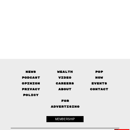
News
Wealth
Pop
Podcast
Video
Now
Opinion
Careers
Events
Privacy
About
Contact
Policy
FOR
ADVERTISING
MEMBERSHIP