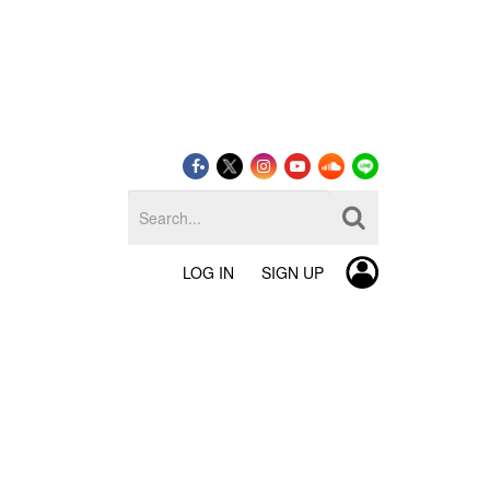
LOG IN
SIGN UP