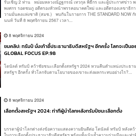
รับเชิญ 2 ท่าน หม่อมหลวงณัฏฐกรณ์ เทวกุล พิธีกร และผู้ประกาศข่าว พ
พงศกร รอดชมภู อดีตรองหัวหน้าพรรคอนาคตใหม่ และอดีตรองเลขาธิก
วามมั่นคงแห่งชาติ (สมช.) พบกันในรายการ THE STANDARD NOW กับ 
นนท์ วันที่ 8 พฤศจิกายน 2567 เวลา...
8 พฤศจิกายน 2024
ชมคลิป: ทรัมป์ นั่งเก้าอี้ประธานาธิบดีสหรัฐฯ อีกครั้ง โลกจะเป็นอย
GLOBAL FOCUS EP.98
โดนัลด์ ทรัมป์ คว้าชัยชนะเลือกตั้งสหรัฐฯ 2024 หวนคืนตำแหน่งประธาน
สหรัฐฯ อีกครั้ง ทั่วโลกจับตานโยบายของเขาจะส่งผลกระทบอย่างไร?...
8 พฤศจิกายน 2024
เลือกตั้งสหรัฐฯ 2024: ท่าทีผู้นำโลกหลังทรัมป์ชนะเลือกตั้ง
บรรดาผู้นำโลกต่างส่งข้อความแสดงความยินดีต่อ โดนัลด์ ทรัมป์ หลังคว
ในการเลือกตั้งประธานาธิบดีสหรัฐฯ พร้อมทั้งเน้นย้ำความร่วมมือและท่าท