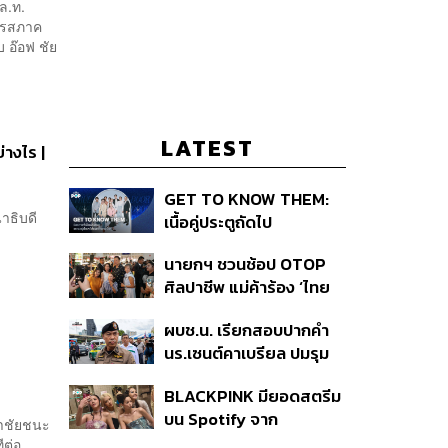
ล.ท.
ารสภาค
อ๊อฟ ชัย
LATEST
่างไร |
GET TO KNOW THEM:
าธิบดี
เนื้อคู่ประตูถัดไป
นายกฯ ชวนช้อป OTOP
ศิลปาชีพ แม่ค้าร้อง ‘ไทย
ช่วยไทย พลัส’ สุดยอด
ผบช.น. เรียกสอบปากคำ
ถามมีต่อไหม นายกฯ ตอบ
นร.เซนต์คาเบรียล ปมรุม
‘เดี๋ยวจะพยายาม’
ทำร้ายเพื่อน-ใช้ปืนขู่ สั่ง
BLACKPINK มียอดสตรีม
ดำเนินคดีแล้ว
บน Spotify จาก
้าชัยชนะ
ประเทศไทยสูงถึง 536 ล้าน
ีต่อ