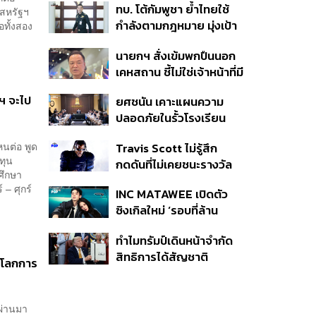
ทบ. โต้กัมพูชา ย้ำไทยใช้
ครั้ง ตลอด 10 ปีที่ผ่านมา
ะสหรัฐฯ
กำลังตามกฎหมาย มุ่งเป้า
อทั้งสอง
หมายทางทหาร ชี้ความเสีย
นายกฯ สั่งเข้มพกปืนนอก
หายไทยไม่อาจลบด้วย
เคหสถาน ชี้ไม่ใช่เจ้าหน้าที่มี
ข้อมูลบิดเบือน
โทษอุกฉกรรจ์ ปืนถูกขโมย
ฐฯ จะไป
ยศชนัน เคาะแผนความ
ก่อเหตุ เจ้าของร่วมรับผิด
ปลอดภัยในรั้วโรงเรียน
90 วัน ส่งนักสุขภาพจิต
หนต่อ พูด
Travis Scott ไม่รู้สึก
ดูแล-คุมเข้มคัดกรองสิ่ง
ทุน
กดดันที่ไม่เคยชนะรางวัล
ผิดกฎหมาย
ศึกษา
แกรมมี่ แม้มีชื่อเข้าชิงมา
– ศุกร์
INC MATAWEE เปิดตัว
แล้ว 10 ครั้ง
ซิงเกิลใหม่ ‘รอบที่ล้าน
(Loop)’ ที่ได้ เน PERSES
ทำไมทรัมป์เดินหน้าจำกัด
มาแสดงในมิวสิกวิดีโอ
สิทธิการได้สัญชาติ
่อโลกการ
อเมริกันโดยกำเนิดอีกครั้ง
แม้ศาลสูงสุดเคยตัดสิน
คัดค้าน
่ผ่านมา