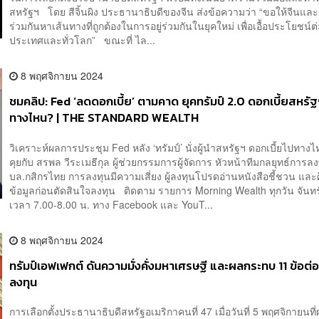
สหรัฐฯ โดย สีจิ้นผิง ประธานาธิบดีของจีน ส่งข้อความว่า “ขอให้จีนแล
ร่วมกันหาเส้นทางที่ถูกต้องในการอยู่ร่วมกันในยุคใหม่ เพื่อเอื้อประโยชน์ต่
ประเทศและทั่วโลก” ขณะที่ ไล...
8 พฤศจิกายน 2024
ชมคลิป: Fed ‘ลดดอกเบี้ย’ ตามคาด ยุคทรัมป์ 2.0 ดอกเบี้ยสหรั
ทางไหน? | THE STANDARD WEALTH
วิเคราะห์ผลการประชุม Fed หลัง ‘ทรัมป์’ นั่งผู้นำสหรัฐฯ ดอกเบี้ยไปทางไ
คุยกับ สรพล วีระเมธีกุล ผู้ช่วยกรรมการผู้จัดการ หัวหน้าทีมกลยุทธ์การลง
บล.กสิกรไทย การลงทุนมีความเสี่ยง ผู้ลงทุนโปรดอ่านหนังสือชี้ชวน และ
ข้อมูลก่อนตัดสินใจลงทุน ติดตาม รายการ Morning Wealth ทุกวัน จันทร์ 
เวลา 7.00-8.00 น. ทาง Facebook และ YouT...
8 พฤศจิกายน 2024
ทรัมป์เอฟเฟกต์ ดันความมั่งคั่งมหาเศรษฐี และผลกระทบ 11 ข้อต
ลงทุน
การเลือกตั้งประธานาธิบดีสหรัฐอเมริกาคนที่ 47 เมื่อวันที่ 5 พฤศจิกายนที