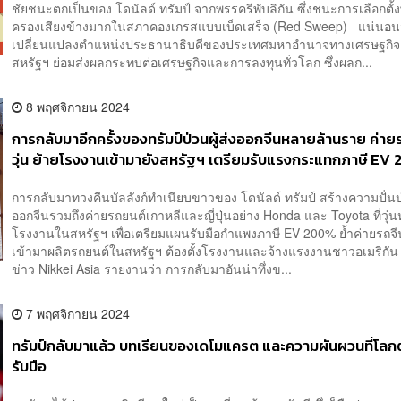
ชัยชนะตกเป็นของ โดนัลด์ ทรัมป์ จากพรรครีพับลิกัน ซึ่งชนะการเลือกตั้
ครองเสียงข้างมากในสภาคองเกรสแบบเบ็ดเสร็จ (Red Sweep) แน่นอน
เปลี่ยนแปลงตำแหน่งประธานาธิบดีของประเทศมหาอำนาจทางเศรษฐกิจ
สหรัฐฯ ย่อมส่งผลกระทบต่อเศรษฐกิจและการลงทุนทั่วโลก ซึ่งผลก...
8 พฤศจิกายน 2024
การกลับมาอีกครั้งของทรัมป์ป่วนผู้ส่งออกจีนหลายล้านราย ค่า
วุ่น ย้ายโรงงานเข้ามายังสหรัฐฯ เตรียมรับแรงกระแทกภาษี EV
การกลับมาทวงคืนบัลลังก์ทำเนียบขาวของ โดนัลด์ ทรัมป์ สร้างความปั่นป่
ออกจีนรวมถึงค่ายรถยนต์เกาหลีและญี่ปุ่นอย่าง Honda และ Toyota ที่วุ่
โรงงานในสหรัฐฯ เพื่อเตรียมแผนรับมือกำแพงภาษี EV 200% ย้ำค่ายรถจ
เข้ามาผลิตรถยนต์ในสหรัฐฯ ต้องตั้งโรงงานและจ้างแรงงานชาวอเมริกั
ข่าว Nikkei Asia รายงานว่า การกลับมาอันน่าทึ่งข...
7 พฤศจิกายน 2024
ทรัมป์กลับมาแล้ว บทเรียนของเดโมแครต และความผันผวนที่โลก
รับมือ