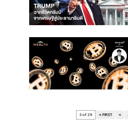
3 of 29
« FIRST
«