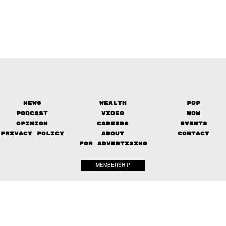
News
Wealth
Pop
Podcast
Video
Now
Opinion
Careers
Events
Privacy Policy
About
Contact
FOR ADVERTISING
MEMBERSHIP
© 2017-
2026
The Standard. All rights reserved.