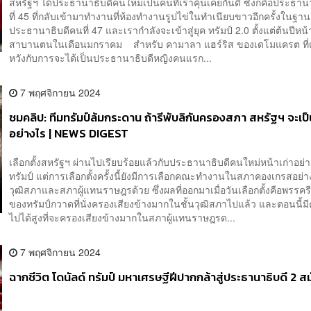
สหรัฐฯ ได้ประธานาธิบดีคนใหม่เป็นคนที่เราคุ้นเคยกันดี ซึ่งก็คือประธา
ที่ 45 ที่กลับเข้ามาทำงานที่ห้องทำงานรูปไข่ในทำเนียบขาวอีกครั้งในฐา
ประธานาธิบดีคนที่ 47 และเรากำลังจะเข้าสู่ยุค ทรัมป์ 2.0 ตั้งแต่ต้นปีหน้า
สาบานตนในเดือนมกราคม สำหรับ คามาลา แฮร์ริส ของเดโมแครต ที
หวังกับการจะได้เป็นประธานาธิบดีหญิงคนแรก...
7 พฤศจิกายน 2024
ชมคลิป: ทีมทรัมป์ล้มกระดาน ถ้ารีพับลิกันครองสภา สหรัฐฯ จะเป
อย่างไร | NEWS DIGEST
เลือกตั้งสหรัฐฯ ผ่านไปเรียบร้อยแล้วกับประธานาธิบดีคนใหม่หน้าเก่าอย่า
ทรัมป์ แต่การเลือกตั้งครั้งนี้ยังมีการเลือกคณะทำงานในสภาคองเกรสอย่
วุฒิสภาและสภาผู้แทนราษฎรด้วย ซึ่งผลที่ออกมาเมื่อวันเลือกตั้งคือพรรครี
ของทรัมป์กวาดที่นั่งครองเสียงข้างมากในชั้นวุฒิสภาไปแล้ว และตอนนี้ม
ไปได้สูงที่จะครองเสียงข้างมากในสภาผู้แทนราษฎรด...
7 พฤศจิกายน 2024
ฉากชีวิต โดนัลด์ ทรัมป์ มหาเศรษฐีฝีปากกล้าสู่ประธานาธิบดี 2 ส