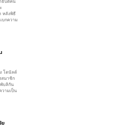
นาธิบดีคน
นะ
 หลังพิธี
่แบกความ
็น
ง โดนัลด์
างสมาชิก
พับลิกัน
ีความเป็น
มัย