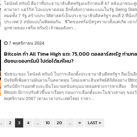
โดนัลด์ ทรัมป์ คือว่าที่ประธานาธิบดีสหรัฐอเมริกาคนที่ 47 หลังเอาชนะคู่
คามาลา แฮร์ริส ไปแบบขาดลอย อีกทั้งยังกวาดคะแนนในรัฐ Swing State
หมดทั้ง 7 รัฐ สร้างประวัติศาสตร์เป็นประธานาธิบดีสหรัฐฯ คนที่ 2 ที่นั่งเก้า
ประเทศ 2 สมัยแบบไม่ติดต่อกัน ชีวิตของทรัมป์หรูหรามาตั้งแต่เกิด เขาเ
ลูกชายของ เฟร็ด ทรัมป์ เจ้าพ่ออสังหา...
7 พฤศจิกายน 2024
Bitcoin ทำ All Time High แตะ 75,000 ดอลลาร์สหรัฐ ท่ามก
ชัยชนะของทรัมป์ ไปต่อได้แค่ไหน?
ชัยชนะของ โดนัลด์ ทรัมป์ ในการเลือกตั้งประธานาธิบดีสหรัฐฯ ถือเป็นอีก
ปัจจัยที่เพิ่มความผันผวนในตลาดทุน โดยเฉพาะสินทรัพย์ดิจิทัลอย่าง Bitcoi
ทรัมป์มีการออกตัวและมีนโยบายสนับสนุนมาตลอดช่วงการหาเสียง อีกท
Bitcoin มีการปรับตัวขึ้นมาเรื่อยๆ ก่อนการเลือกตั้งและในช่วงสายๆ ของวัน
พฤศจิกายน 2567 (ตามเวลาประเทศไทย) ราคา...
...
2
3
4
...
10
20
...
»
LAST »