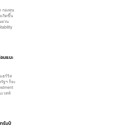
า กองทุน
เกิดขึ้น
ันผวน
ability
ร้อมแนะ
แฮร์ริส
รัฐฯ ก็จะ
estment
โนเวสท์
ทรัมป์