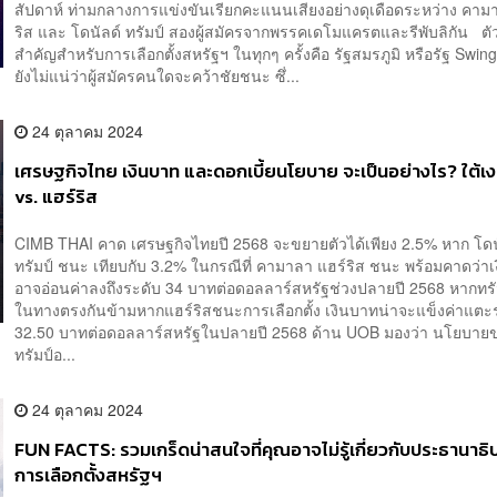
สัปดาห์ ท่ามกลางการแข่งขันเรียกคะแนนเสียงอย่างดุเดือดระหว่าง คาม
ริส และ โดนัลด์ ทรัมป์ สองผู้สมัครจากพรรคเดโมแครตและรีพับลิกัน ตัวช
สำคัญสำหรับการเลือกตั้งสหรัฐฯ ในทุกๆ ครั้งคือ รัฐสมรภูมิ หรือรัฐ Swing 
ยังไม่แน่ว่าผู้สมัครคนใดจะคว้าชัยชนะ ซึ่...
24 ตุลาคม 2024
เศรษฐกิจไทย เงินบาท และดอกเบี้ยนโยบาย จะเป็นอย่างไร? ใต้เง
vs. แฮร์ริส
CIMB THAI คาด เศรษฐกิจไทยปี 2568 จะขยายตัวได้เพียง 2.5% หาก โดน
ทรัมป์ ชนะ เทียบกับ 3.2% ในกรณีที่ คามาลา แฮร์ริส ชนะ พร้อมคาดว่า
อาจอ่อนค่าลงถึงระดับ 34 บาทต่อดอลลาร์สหรัฐช่วงปลายปี 2568 หากทร
ในทางตรงกันข้ามหากแฮร์ริสชนะการเลือกตั้ง เงินบาทน่าจะแข็งค่าแตะ
32.50 บาทต่อดอลลาร์สหรัฐในปลายปี 2568 ด้าน UOB มองว่า นโยบาย
ทรัมป์อ...
24 ตุลาคม 2024
FUN FACTS: รวมเกร็ดน่าสนใจที่คุณอาจไม่รู้เกี่ยวกับประธานาธิ
การเลือกตั้งสหรัฐฯ