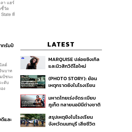
าลา แฮร์
ี้วัด
State ที่
LATEST
าทรัมป์
MARQUISE ปล่อยซิงเกิล
ัลด์
และมิวสิกวิดีโอใหม่
เงินบาท
IRONIC ที่เสียดสีความ
ัมป์ชนะ
(PHOTO STORY): ย้อน
สัมพันธ์สุด Toxic
ระดับ
เหตุกราดยิงในโรงเรียน
ของ
ต่างประเทศ ที่ผู้ก่อเหตุเป็น
มหาดไทยเร่งจัดระเบียบ
นักเรียน
ภูเก็ต ทลายนอมินีต่างชาติ
คุมเจ็ตสกี สางบริษัทฮุบ
สรุปเหตุยิงในโรงเรียน
ที่ดิน เคลียร์ใบอนุญาต
บดีและ
จังหวัดนนทบุรี เสียชีวิต
โรงแรมค้าง 7 ปี
รวม 8 ราย โฆษก ตร. เผย