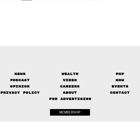
News
Wealth
Pop
Podcast
Video
Now
Opinion
Careers
Events
Privacy Policy
About
Contact
FOR ADVERTISING
MEMBERSHIP