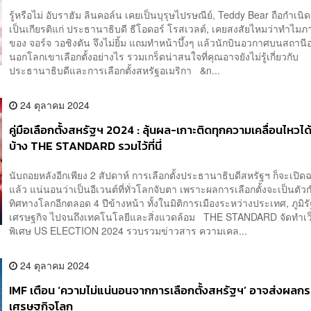
รู้หรือไม่ อับราฮัม ลินคอล์น เคยเป็นบุรุษไปรษณีย์, Teddy Bear ถือกำเนิดขึ
เป็นเกียรติแก่ ประธานาธิบดี ธีโอดอร์ โรสเวลต์, เคยสงสัยไหมว่าทำไม
ของ จอร์จ วอชิงตัน จึงไม่ยิ้ม แถมทำหน้าบึ้งๆ แล้วนักบินอวกาศบนสถาน
นอกโลกเขาเลือกตั้งอย่างไร รวมเกร็ดน่าสนใจที่คุณอาจยังไม่รู้เกี่ยวกับ
ประธานาธิบดีและการเลือกตั้งสหรัฐอเมริกา &n...
24 ตุลาคม 2024
คู่มือเลือกตั้งสหรัฐฯ 2024 : ลุ้นผล-เกาะติดทุกความเคลื่อนไหวได้
บ้าง THE STANDARD รวมไว้ที่นี่
นับถอยหลังอีกเพียง 2 สัปดาห์ การเลือกตั้งประธานาธิบดีสหรัฐฯ ก็จะเปิด
แล้ว แน่นอนว่าเป็นอีเวนต์ที่ทั่วโลกจับตา เพราะผลการเลือกตั้งจะเป็นตั
ทิศทางโลกอีกตลอด 4 ปีข้างหน้า ทั้งในมิติการเมืองระหว่างประเทศ, ภูมิร
เศรษฐกิจ ไปจนถึงเทคโนโลยีและสิ่งแวดล้อม THE STANDARD จัดทำเว
พิเศษ US ELECTION 2024 รวบรวมข่าวสาร ความเคล...
24 ตุลาคม 2024
IMF เตือน ‘ความไม่แน่นอนจากการเลือกตั้งสหรัฐฯ’ อาจส่งผลก
เศรษฐกิจโลก