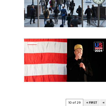
10 of 29
« FIRST
«