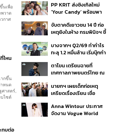
PP KRIT ส่งซิงเกิลใหม่
ปมค้นประวัติคดีกราดยิงที่
้นเพื่อ
‘Your Candy’ พร้อมพา
สหรัฐฯ
ภาพวาด
ต้าเหนิง และ ณิชา ร่วมมิว
ีอวกาศ
จับตาคดีเยาวชน 14 ปี ก่อ
สิกวิดีโอ
เหตุยิงในห้าง กรมพินิจฯ ชี้
ประพฤติดี-รับการรักษาต่อ
บางจากฯ Q2/69 ทำกำไร
เนื่อง ประเมินปล่อยตัว
ทะลุ 1.2 หมื่นล้าน เริ่มบุ๊กกำ
ที่ไหน
ไร ‘SAF’ เชิงพาณิชย์ครั้ง
ตาโขน เตรียมฉายที่
แรก หนุนรายได้ครึ่งปีทะลุ
เทศกาลภาพยนตร์ไทย ณ
3.2 แสนล้าน
ฉากขึ้น
ประเทศบราซิล
วกำหนด
นายกฯ เผยเด็กก่อเหตุ
ัฐศาสตร์,
เครียดเรื่องเรียน เชื่อ
็บไซต์
เตรียมการเป็นขั้นตอน ชี้มี
Anna Wintour ประกาศ
กระสุนอีกกว่า 30 นัด หาก
จัดงาน Vogue World
ไม่จบชีวิตตัวเองอาจสูญ
2027 ที่ซานฟรานซิสโก
เสียเพิ่ม
ระทบต่อ