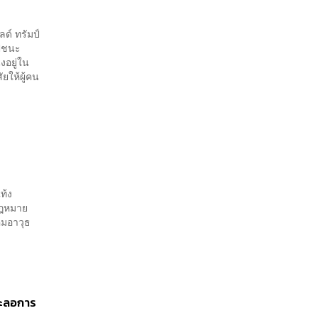
ด์ ทรัมป์
ป์ชนะ
งอยู่ใน
ยให้ผู้คน
แท้ง
มกฎหมาย
ุมอาวุธ
่ชะลอการ