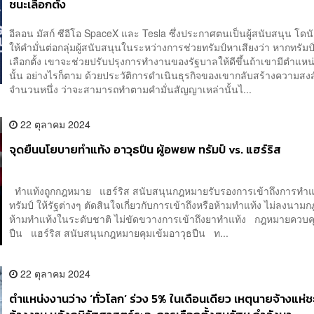
ชนะเลือกตั้ง
อีลอน มัสก์ ซีอีโอ SpaceX และ Tesla ซึ่งประกาศตนเป็นผู้สนับสนุน โดนัล
ให้คำมั่นต่อกลุ่มผู้สนับสนุนในระหว่างการช่วยทรัมป์หาเสียงว่า หากทรัม
เลือกตั้ง เขาจะช่วยปรับปรุงการทำงานของรัฐบาลให้ดีขึ้นถ้าเขามีตำแหน่
นั้น อย่างไรก็ตาม ด้วยประวัติการดำเนินธุรกิจของเขากลับสร้างความสงสั
จำนวนหนึ่ง ว่าจะสามารถทำตามคำมั่นสัญญาเหล่านั้นไ...
22 ตุลาคม 2024
จุดยืนนโยบายทำแท้ง อาวุธปืน ผู้อพยพ ทรัมป์ vs. แฮร์ริส
ทำแท้งถูกกฎหมาย แฮร์ริส สนับสนุนกฎหมายรับรองการเข้าถึงการทำ
ทรัมป์ ให้รัฐต่างๆ ตัดสินใจเกี่ยวกับการเข้าถึงหรือห้ามทำแท้ง ไม่ลงนา
ห้ามทำแท้งในระดับชาติ ไม่ขัดขวางการเข้าถึงยาทำแท้ง กฎหมายควบค
ปืน แฮร์ริส สนับสนุนกฎหมายคุมเข้มอาวุธปืน ท...
22 ตุลาคม 2024
ตำแหน่งงานว่าง ‘ทั่วโลก’ ร่วง 5% ในเดือนเดียว เหตุนายจ้างแห