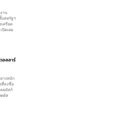
กงาน
ั้งสหรัฐฯ
งเครียด
 เปิดเผย
นดอลลาร์
อย่างหนัก
ที่ลงชื่อ
ดยมัสก์
ิตต์ส