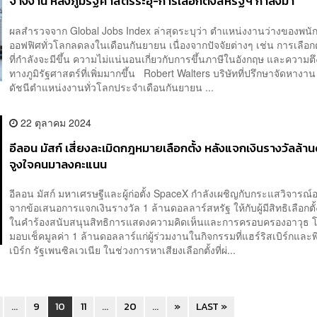
จ้างงาน หลังภูมิรัฐศาสตร์ระอุ-การเลือกตั้งสหรัฐฯ กำลังมา
ผลสำรวจจาก Global Jobs Index ล่าสุดระบุว่า ตำแหน่งงานว่างของพนั
ออฟฟิศทั่วโลกลดลงในเดือนกันยายน เนื่องจากปัจจัยต่างๆ เช่น การเลือกต
ที่กำลังจะมีขึ้น ความไม่แน่นอนเกี่ยวกับการขึ้นภาษีในอังกฤษ และความตึ
ทางภูมิรัฐศาสตร์ที่เพิ่มมากขึ้น Robert Walters บริษัทที่ปรึกษาจัดหางาน
ดัชนีตำแหน่งงานทั่วโลกประจำเดือนกันยายน ...
22 ตุลาคม 2024
อีลอน มัสก์ เสี่ยงละเมิดกฎหมายเลือกตั้ง หลังแจกเงินรางวัลล้า
จูงใจคนมาลงคะแนน
อีลอน มัสก์ มหาเศรษฐีและผู้ก่อตั้ง SpaceX กำลังเผชิญกับกระแสวิจารณ์
จากข้อเสนอการแจกเงินรางวัล 1 ล้านดอลลาร์สหรัฐ ให้กับผู้มีสิทธิเลือกตั้ง
ในคำร้องสนับสนุนสิทธิการแสดงความคิดเห็นและการครอบครองอาวุธ โ
มอบเช็คมูลค่า 1 ล้านดอลลาร์แก่ผู้ร่วมงานในกิจกรรมที่แฮร์ริสเบิร์กและพ
เบิร์ก รัฐเพนซิลเวเนีย ในช่วงการหาเสียงเลือกตั้งที่ผ่...
...
9
10
11
...
20
...
»
LAST »