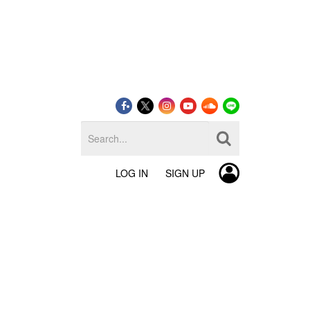
LOG IN
SIGN UP