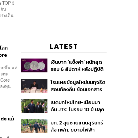
ิด TOP 3
งกับ
 ประเด็น
LATEST
บโลก
ore
เงินบาท ‘แข็งค่า’ หนักสุด
ายขึ้น แต่
รอบ 6 สัปดาห์ หลังปฏิบัติ
ลงทุน
การแทรกแซงเยนของ
(Core
โรมเผยข้อมูลใหม่ปมทุจริต
สหรัฐฯ-ญี่ปุ่น Standard
นลงทุน
สอบท้องถิ่น ย้อนเอกสาร
Chartered เปิดเป้าสิ้นปีนี้
ประชุมปี 2567 พบชื่อ
จ่อแข็งต่อแตะ 32.50 บาท
เปิดบทใหม่ไทย-เมียนมา
อนุทิน จ่อสอบต่อเอี่ยว
ต่อดอลลาร์
ดัน JTC ในรอบ 10 ปี ปลุก
ตัดตอน ม.บูรพา หรือไม่
‘เส้นเลือดใหญ่’ ค้า
ade แม้
มท. 2 ลุยชายแดนสุรินทร์
ชายแดน ท่าเรือน้ำลึก
สั่ง กฟภ. ขยายไฟฟ้า
ทวาย
‘ปราสาทตาควาย–เนิน