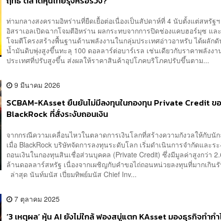
ฤทธิ์ ตลาดหุ้นไทยรุ่งหรือร่วง?
ท่ามกลางสงครามอิหร่านที่ยืดเยื้อต่อเนื่องเป็นสัปดาห์ที่ 4 นับตั้งแต่สหรัฐ
อิสราเอลเปิดฉากโจมตีอิหร่าน ผลกระทบจากการปิดช่องแคบฮอร์มุซ แล
โจมตีโครงสร้างพื้นฐานด้านพลังงานในกลุ่มประเทศอ่าวอาหรับ ได้ผลักด
น้ำมันดิบพุ่งสูงขึ้นทะลุ 100 ดอลลาร์ต่อบาร์เรล เช่นเดียวกับราคาพลังง
ประเทศที่ปรับสูงขึ้น ส่งผลให้ราคาสินค้าอุปโภคบริโภคปรับขึ้นตาม...
9 มีนาคม 2026
SCBAM-KAsset ยืนยันไม่มีลงทุนในกองทุน Private Credit ข
BlackRock ที่สั่งระงับถอนเงิน
จากกรณีความเคลื่อนไหวในตลาดการเงินโลกที่สร้างความกังวลให้กับนัก
เมื่อ BlackRock บริษัทจัดการลงทุนระดับโลก เริ่มดำเนินการจำกัดและระ
ถอนเงินในกองทุนสินเชื่อส่วนบุคคล (Private Credit) ซึ่งมีมูลค่าสูงกว่า 2.
ล้านดอลลาร์สหรัฐ เนื่องจากเผชิญกับคำขอไถ่ถอนหน่วยลงทุนที่มากเกินรั
ล่าสุด นันท์มนัส เปี่ยมทิพย์มนัส Chief Inv...
7 ตุลาคม 2025
‘3 เหตุผล’ หุ้น AI ยังไม่ใกล้ ฟองสบู่แตก KAsset มองธุรกิจทำกำ