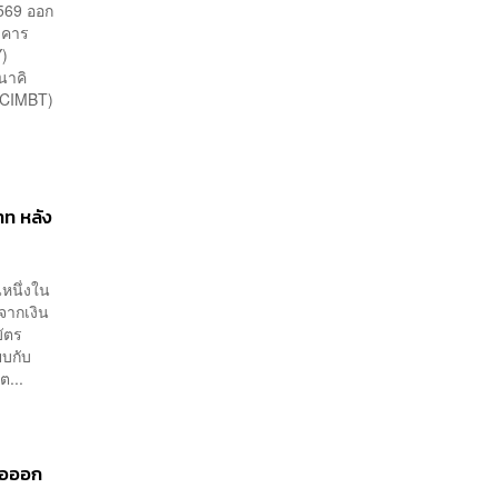
569 ออก
นาคาร
Y)
นาคิ
(CIMBT)
าท หลัง
หนึ่งใน
จากเงิน
บัตร
ยบกับ
ต...
ฟ้อออก