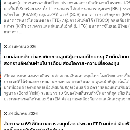
ล่าสุดกลุ่ม ‘ธนาคารพาณิชย์ไทย’ ประกาศผลการดำเนินงานไตรมาส 1/2
มาเป็นที่เรียบร้อย ครบทั้ง 11 ธนาคาร ได้แก่ ธนาคารกรุงเทพ (BBL) ธ
กสิกรไทย (KBANK) กลุ่มเอสซีบี เอกซ์ (SCB) ธนาคารกรุงศรีอยุธยา (BA
ธนาคารทหารไทยธนชาต (TTB) กลุ่มการเงินทิสโก้ (TISCO) กลุ่มเกียรติ
นภัทร (KKP) ธนาคารแลนด์แอนด์เฮ้าส์ (LHFG) ธนาคารซีไอเอ็มบีไทย 
ธนาคาร...
2 เมษายน 2026
บาทอ่อนหนัก ต่างชาติเทขายสุทธิหุ้น-บอนด์ไทยทะลุ 7 หมื่นล้านบ
สงครามอิหร่านผ่านไป 1 เดือน ส่องโอกาส-ความเสี่ยงลงทุน
เปิดผลกระทบสงครามอิหร่านต่อตลาดเงินตลาดทุนไทย โดยไทยกลายเป็น
ประเทศที่ได้รับผลกระทบผ่านช่องทางตลาดเงินตลาดทุนหนักที่สุด เห็นได้
บาทที่อ่อนค่าลงหนักสุดเมื่อเทียบกับสกุลเงินเอเชีย อัตราผลตอบแทนพันธ
รัฐบาล (Bond Yield) ระยะยาว 10 ปีของไทยก็ปรับตัวขึ้นมากที่สุด เมื่อเที
ประเทศตลาดเกิดใหม่เอเชีย (EM Asia) สอดคล้องกับกระแสเงินลงทุนจาก
24 มีนาคม 2026
จับตา พ.ค.69 ชี้ทิศทางการลงทุนโลก ประธาน FED คนใหม่ เงินเ