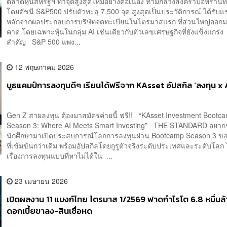
ตลาดหุ้นสหรัฐฯ ทำจุดสูงสุดใหม่อย่างต่อเนื่อง ท่ามกลางสงครามอิหร่านที่ย
โดยดัชนี S&P500 ปรับตัวทะลุ 7,500 จุด สูงสุดเป็นประวัติการณ์ ได้รับ
หลักจากผลประกอบการบริษัทจดทะเบียนในไตรมาสแรก ที่ส่วนใหญ่ออกมา
คาด โดยเฉพาะหุ้นในกลุ่ม AI เช่นเดียวกับตัวเลขเศรษฐกิจที่ยังแข็งแกร่
สำคัญ S&P 500 แพง...
12 พฤษภาคม 2026
บูธแคมป์การลงทุนดีๆ เรียนได้ฟรีจาก KAsset อัปสกิล ‘ลงทุน x 
Gen Z สายลงทุน ต้องมาสมัครค่ายนี้ ฟรี!! “KAsset Investment Bootc
Season 3: Where AI Meets Smart Investing” THE STANDARD อยาก
นักศึกษามาเปิดประสบการณ์โลกการลงทุนผ่าน Bootcamp Season 3 ขอ
ที่เข้มข้นกว่าเดิม พร้อมอัปสกิลโดยกูรูตัวจริงระดับประเทศและระดับโลก ได
เรื่องการลงทุนแบบที่หาไม่ได้ใน ...
23 เมษายน 2026
เปิดผลงาน 11 แบงก์ไทย ไตรมาส 1/2569 ฟาดกำไรโต 6.8 หมื่นล้
ดอกเบี้ยขาลง-สินเชื่อหด