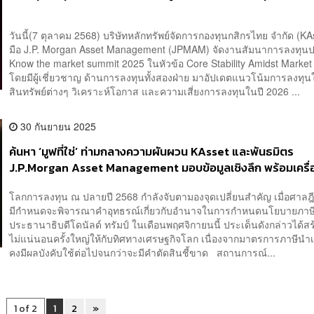
วันนี้(7 ตุลาคม 2568) บริษัทหลักทรัพย์จัดการกองทุนกสิกรไทย จำกัด (KAs
มือ J.P. Morgan Asset Management (JPMAM) จัดงานสัมนาการลงทุนป
Know the market summit 2025 ในหัวข้อ Core Stability Amidst Market V
โดยมีผู้เชี่ยวชาญ ด้านการลงทุนทั้งสองฝ่าย มาอัปเดตแนวโน้มการลงทุ
สินทรัพย์ต่างๆ วิเคราะห์โอกาส และความเสี่ยงการลงทุนในปี 2026 ...
30 กันยายน 2025
ค้นหา ‘มูฟที่ใช่’ ท่ามกลางความผันผวน KAsset และพันธมิตร
J.P.Morgan Asset Management มอบข้อมูลเชิงลึก พร้อมเครื่
ลงทุนระดับโลก [ADVERTORIAL]
โลกการลงทุน ณ ปลายปี 2568 กำลังจับตามองจุดเปลี่ยนสำคัญ เมื่อศาลฎ
มีกำหนดจะพิจารณาคำอุทธรณ์เกี่ยวกับอำนาจในการกำหนดนโยบายภาษ
ประธานาธิบดีโดนัลด์ ทรัมป์ ในเดือนพฤศจิกายนนี้ ประเด็นดังกล่าวได้ส
ไม่แน่นอนครั้งใหญ่ให้กับทิศทางเศรษฐกิจโลก เนื่องจากมาตรการภาษีนำเ
คงมีผลบังคับใช้ต่อไปจนกว่าจะมีคำตัดสินชี้ขาด สถานการณ์...
1 of 2
1
2
»