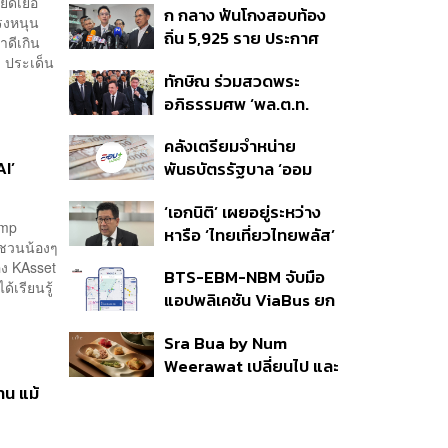
ืดเยื้อ
ก กลาง ฟันโกงสอบท้อง
350’ เสริมความมั่นคง
แรงหนุน
ถิ่น 5,925 ราย ประกาศ
ชายแดน
ดีเกิน
บัญชีใหม่ 7 ส.ค. ส่วน 97
ง ประเด็น
ทักษิณ ร่วมสวดพระ
ราย รอ ป.ป.ช. ขีดเส้นแล้ว
อภิธรรมศพ ‘พล.ต.ท.
เสร็จ 31 ส.ค.
ผ่อน’ บิดา ‘พักตร์พิไล ทวี
คลังเตรียมจำหน่าย
สิน’ สิริอายุ 103 ปี แกนนำ
AI’
พันธบัตรรัฐบาล ‘ออม
เพื่อไทย-บุคคลหลาก
พลัส’ รอบถัดไป เร็วสุด 4
วงการร่วมอาลัย
‘เอกนิติ’ เผยอยู่ระหว่าง
ก.ย.นี้ อาจเพิ่มสัดส่วนการ
amp
หารือ ‘ไทยเที่ยวไทยพลัส’
ขายแบบ Small Lot First
ชวนน้องๆ
มีสิทธิใช้งบจากเงินกู้ 4
มากขึ้น
ง KAsset
BTS-EBM-NBM จับมือ
แสนล้าน มั่นใจงบต่อ ‘ไทย
้เรียนรู้
แอปพลิเคชัน ViaBus ยก
ช่วยไทย พลัส’ เฟส 2 มี
ระดับการติดตามตำแหน่ง
เพียงพอ
Sra Bua by Num
รถไฟฟ้า 3 สายแบบเรียล
Weerawat เปลี่ยนไป และ
ไทม์
นี่คือเหตุผลที่เราควรกลับ
าน แม้
ไปอีกครั้ง