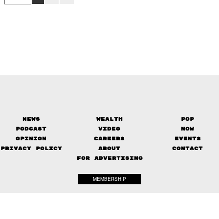
News
Wealth
Pop
Podcast
Video
Now
Opinion
Careers
Events
Privacy Policy
About
Contact
FOR ADVERTISING
MEMBERSHIP