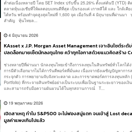
ต่ำต่อเนื่องหลายปี โดย SET Index ปรับขึ้น 25.26% ตั้งแต่ต้นปี (YTD) ต
ตลาดหุ้นเอเชียที่ให้ผลตอบแทนดีที่สุด เป็นรองแค่ เกาหลีใต้ และ ใกล้เคีย
ไต้หวัน พร้อมทำจุดสูงสุดใหม่ที่ 1,600 จุด เมื่อวันที่ 4 มิถุนายนที่ผ่านมา
สำคัญ หุ้นไทยล...
4 มิถุนายน 2026
KAsset x J.P. Morgan Asset Management เจาะอินไซต์ระดั
ปลดล็อกมายเซ็ตนักลงทุนไทย คว้าทุกโอกาสด้วยแนวคิดสร้าง C
Portfolio [Sponsored by KAsset]
ช่วงหลายปีที่ผ่านมา นักลงทุนไทยเข้าถึงการลงทุนในสินทรัพย์ทั่วโลกได้ง่
การมีตัวเลือกมากไม่ได้การันตีพอร์ตที่มั่นคง เนื่องจากยังเผชิญปัญหาการ
กระจุกตัว การพยายามจับจังหวะตลาด และการขาดพอร์ตการลงทุนหลัก 
Portfolio) ที่กระจายสินทรัพย์อย่างเป็นระบบเพื่อเป็นฐานระยะยาวของเงิ
และสามารถรับมือความผันผวนได้ในทุกสถานการณ์ T...
19 พฤษภาคม 2026
เปิดสาเหตุ ทำไม S&P500 จะไม่ฟองสบู่แตก จนเข้าสู่ Lost dec
มูลค่าแพงเกินไปแล้ว