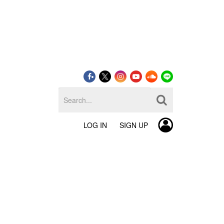
LOG IN
SIGN UP