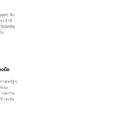
set) จับ
ระจำปี
olatility
นใน
องมือ
ีกาสหรัฐฯ
ีของ
ร้างความ
ข้าจะยัง