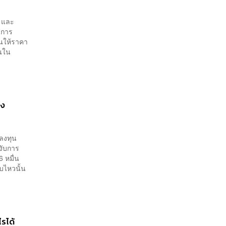
ฯ และ
ะการ
ันให้ราคา
านใน
อง
ลงทุน
งับการ
6 หมื่น
บไหวนั้น
ไรได้