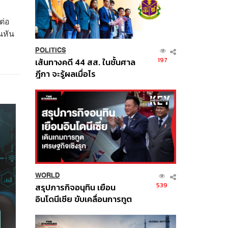
ต่อ
นหัน
POLITICS
197
เส้นทางคดี 44 สส. ในชั้นศาล
ฎีกา จะรู้ผลเมื่อไร
WORLD
539
สรุปภารกิจอนุทิน เยือน
อินโดนีเซีย ขับเคลื่อนการทูต
เศรษฐกิจเชิงรุก ประกาศหุ้น
ส่วนยุทธศาสตร์ไทย –