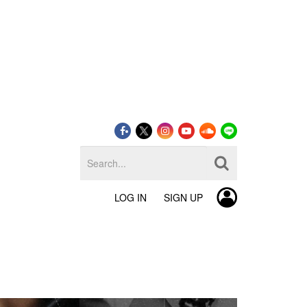
LOG IN
SIGN UP