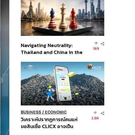
อินโดนีเซีย
Navigating Neutrality:
169
Thailand and China in the
Age of a New Global
Order
BUSINESS
/
ECONOMIC
2.6K
วิเคราะห์ปรากฏการณ์คนแห่
ขอสินเชื่อ CLICX อาจเป็น
เพียงยอดภูเขาน้ำแข็ง ของ