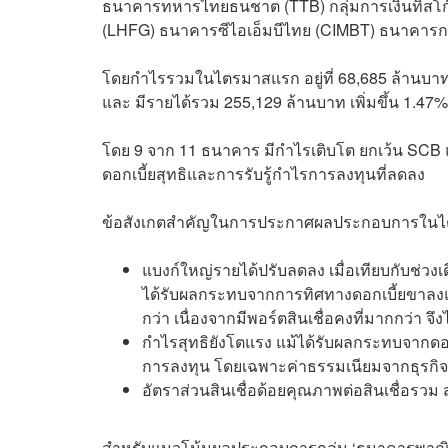
ธนาคารทหารไทยธนชาต (TTB) กลุ่มการเงินทิสโก้ 
(LHFG) ธนาคารซีไอเอ็มบีไทย (CIMBT) ธนาคารก
โดยกำไรรวมในไตรมาสแรก อยู่ที่ 68,685 ล้านบาท เพิ
และ มีรายได้รวม 255,129 ล้านบาท เพิ่มขึ้น 1.47% เ
โดย 9 จาก 11 ธนาคาร มีกำไรเติบโต ยกเว้น SCB 
ดอกเบี้ยสุทธิและการรับรู้กำไรการลงทุนที่ลดลง
ข้อสังเกตสำคัญในการประกาศผลประกอบการในไต
แบงก์ใหญ่รายได้ปรับลดลง เมื่อเทียบกับช่วงเด
ได้รับผลกระทบจากการทิศทางดอกเบี้ยขาลงแ
กว่า เนื่องจากมีพอร์ตสินเชื่อคงที่มากกว่า จ
กำไรสุทธิยังโตแรง แม้ได้รับผลกระทบจากดอ
การลงทุน โดยเฉพาะค่าธรรมเนียมจากธุรกิ
อัตราส่วนสินเชื่อด้อยคุณภาพต่อสินเชื่อร
สำหรับแนวโน้มผลประกอบการกลุ่ม ‘ธนาคารพาณิ