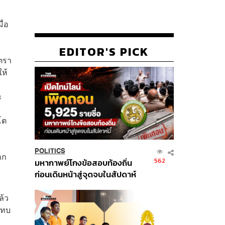
ื่อ
EDITOR'S PICK
ัตรา
ห้
ะ
โต
POLITICS
าก
562
มหากาพย์โกงข้อสอบท้องถิ่น
ก่อนเดินหน้าสู่จุดจบในสัปดาห์
นี้
ล้ว
ะทบ