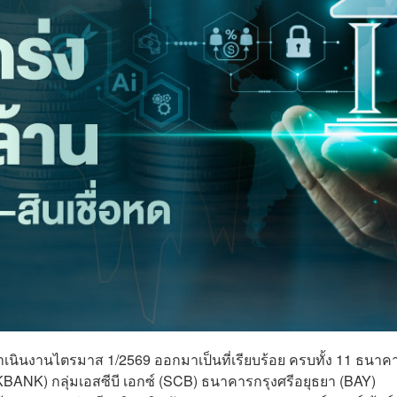
เนินงานไตรมาส 1/2569 ออกมาเป็นที่เรียบร้อย ครบทั้ง 11 ธนาค
BANK) กลุ่มเอสซีบี เอกซ์ (SCB) ธนาคารกรุงศรีอยุธยา (BAY)