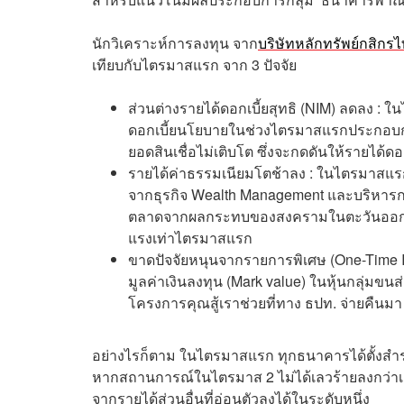
นักวิเคราะห์การลงทุน จาก
บริษัทหลักทรัพย์กสิกร
เทียบกับไตรมาสแรก จาก 3 ปัจจัย
ส่วนต่างรายได้ดอกเบี้ยสุทธิ (NIM) ลดลง :
ดอกเบี้ยนโยบายในช่วงไตรมาสแรกประกอบกับ
ยอดสินเชื่อไม่เติบโต ซึ่งจะกดดันให้รายได้ดอกเบ
รายได้ค่าธรรมเนียมโตช้าลง : ในไตรมาสแ
จากธุรกิจ Wealth Management และบริหารกอ
ตลาดจากผลกระทบของสงครามในตะวันออก แม้
แรงเท่าไตรมาสแรก
ขาดปัจจัยหนุนจากรายการพิเศษ (One-Time I
มูลค่าเงินลงทุน (Mark value) ในหุ้นกลุ่มข
โครงการคุณสู้เราช่วยที่ทาง ธปท. จ่ายคืนมา
อย่างไรก็ตาม ในไตรมาสแรก ทุกธนาคารได้ตั้งส
หากสถานการณ์ในไตรมาส 2 ไม่ได้เลวร้ายลงกว่าเ
จากรายได้ส่วนอื่นที่อ่อนตัวลงได้ในระดับหนึ่ง