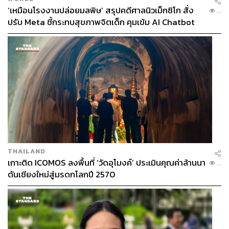
‘เหมือนโรงงานปล่อยมลพิษ’ สรุปคดีศาลนิวเม็กซิโก สั่ง
...
ปรับ Meta ชี้กระทบสุขภาพจิตเด็ก คุมเข้ม AI Chatbot
THAILAND
เกาะติด ICOMOS ลงพื้นที่ ‘วัดอุโมงค์’ ประเมินคุณค่าล้านนา
...
ดันเชียงใหม่สู่มรดกโลกปี 2570