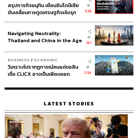
THE STANDARD
สรุปภารกิจอนุทิน เยือนอินโดนีเซีย
526
ขับเคลื่อนการทูตเศรษฐกิจเชิงรุก
ประกาศหุ้นส่วนยุทธศาสตร์ไทย –
อินโดนีเซีย
Navigating Neutrality:
Thailand and China in the Age
157
of a New Global Order
528
BUSINESS
/
ECONOMIC
วิเคราะห์ปรากฏการณ์คนแห่ขอสิน
2.5K
เชื่อ CLICX อาจเป็นเพียงยอด
ABOUT THE AUTHOR
ภูเขาน้ำแข็ง ของปัญหาหนี้ครัว
เรือนไทยที่ถูกซุกไว้
THE STANDARD WEALTH
สำนักข่าวเศรษฐกิจ ธุรกิจ และการลงทุน โดย
ทีมข่าว THE STANDARD
LATEST STORIES