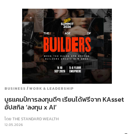
/
BUSINESS
WORK & LEADERSHIP
บูธแคมป์การลงทุนดีๆ เรียนได้ฟรีจาก KAsset
อัปสกิล ‘ลงทุน x AI’
โดย
THE STANDARD WEALTH
12.05.2026