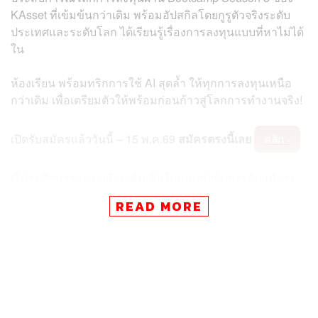
KAsset ที่เข้มข้นกว่าเดิม พร้อมอัปสกิลโดยกูรูตัวจริงระดับ
ประเทศและระดับโลก ได้เรียนรู้เรื่องการลงทุนแบบที่หาไม่ได้
ใน
ห้องเรียน พร้อมทริกการใช้ AI สุดล้ำ ให้ทุกการลงทุนเหนือ
กว่าเดิม เพื่อเตรียมตัวให้พร้อมก่อนก้าวสู่โลกการทำงานจริง!
เปิดรับสมัครแล้ววันนี้ – 15 พ.ค.69
สมัครตรงนี้เลย
คลิก ›
(โปรดศึกษารายละเอียดเพิ่มเติมในแบบฟอร์มการรับสมัคร)
ฟรี! สำหรับนิสิต / นักศึกษา ทุกคณะ ทุกชั้นปี เรียนได้
READ MORE
หมด
รับจำนวนจำกัด
เรียนทั้ง Online และ Onsite
Online : มิ.ย. – ส.ค. 69
On-site : ส.ค. – ก.ย. 69