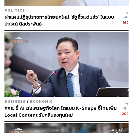
POLITICS
ผ่าแผนปฏิรูปราชการไทยยุคใหม่ ‘รัฐจิ๋วแต่แจ๋ว’ ในแบบ
162
ปกรณ์ นิลประพันธ์
BUSINESS
/
ECONOMIC
กกร. ชี้ AI เร่งเศรษฐกิจโลก โตแบบ K-Shape จี้ไทยเพิ่ม
202
Local Content รับคลื่นลงทุนใหม่