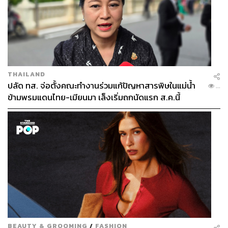
THAILAND
ปลัด ทส. จ่อตั้งคณะทำงานร่วมแก้ปัญหาสารพิษในแม่น้ำ
...
ข้ามพรมแดนไทย-เมียนมา เล็งเริ่มถกนัดแรก ส.ค.นี้
BEAUTY & GROOMING
/
FASHION