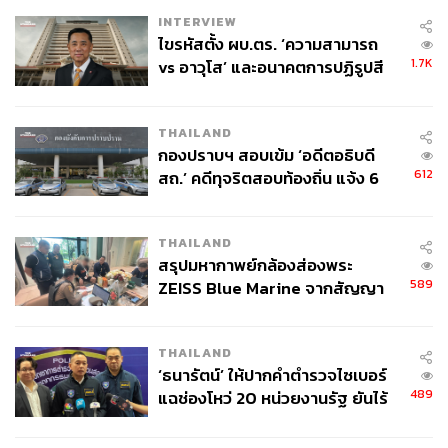
INTERVIEW
ไขรหัสตั้ง ผบ.ตร. ‘ความสามารถ
1.7K
vs อาวุโส’ และอนาคตการปฏิรูปสี
กากี กับ พล.ต.อ. เอก อังสนานนท์
THAILAND
กองปราบฯ สอบเข้ม ‘อดีตอธิบดี
612
สถ.’ คดีทุจริตสอบท้องถิ่น แจ้ง 6
ข้อหาหนัก จ่อชง ป.ป.ช. 12 ส.ค. นี้
THAILAND
สรุปมหากาพย์กล้องส่องพระ
589
ZEISS Blue Marine จากสัญญา
ผลิต 8.3 ล้าน สู่ข้อพิพาท ‘มา
เวลล์ฯ’ ฟ้อง ‘โทน บางแค’ ผิดนัด
THAILAND
จ่ายหนี้-แอบระบุแบรนด์
‘ธนารัตน์’ ให้ปากคำตำรวจไซเบอร์
489
แฉช่องโหว่ 20 หน่วยงานรัฐ ยันไร้
นัยทางการเมือง