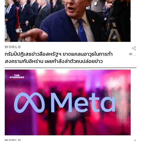
WORLD
ทรัมป์ปฏิเสธข่าวลือสหรัฐฯ ขาดแคลนอาวุธในการทำ
...
สงครามกับอิหร่าน เผยกำลังล่าตัวคนปล่อยข่าว
WORLD