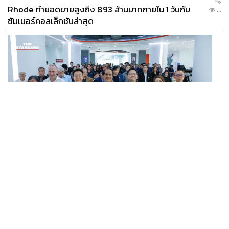
Rhode ทำยอดขายสูงถึง 893 ล้านบาทภายใน 1 วันกับ
...
ซัมเมอร์คอลเล็กชันล่าสุด
SCIENCE
/
TECH
/
THAILAND
KMITL ชู ‘Farming the Future 2026’ พลิกครัวโลก สู่
...
เกษตร-อาหารยั่งยืนด้วย One Health