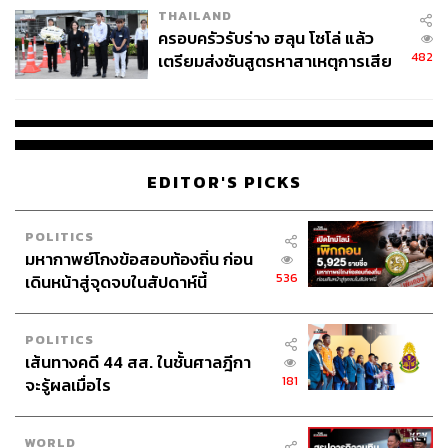
THAILAND
ครอบครัวรับร่าง ฮลุน โซโล่ แล้ว
482
เตรียมส่งชันสูตรหาสาเหตุการเสีย
ชีวิต
EDITOR'S PICKS
POLITICS
มหากาพย์โกงข้อสอบท้องถิ่น ก่อน
สามารถติดตาม THE STANDARD WEALTH
536
เดินหน้าสู่จุดจบในสัปดาห์นี้
ผ่านแอปพลิเคชันต่างๆ ที่คุณสะดวกหรือใช้งานอยู่แล้วได้เลย
POLITICS
เส้นทางคดี 44 สส. ในชั้นศาลฎีกา
181
จะรู้ผลเมื่อไร
TAGS:
ธนาคารกสิกรไทย
KAsset
Gen Z
กองทุน
ปัญญาประดิษฐ์ (Artificial intelligence - AI)
WORLD