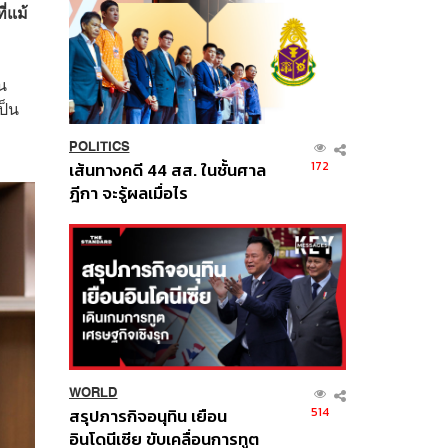
่แม้
น
ป็น
POLITICS
172
เส้นทางคดี 44 สส. ในชั้นศาล
ฎีกา จะรู้ผลเมื่อไร
WORLD
514
สรุปภารกิจอนุทิน เยือน
อินโดนีเซีย ขับเคลื่อนการทูต