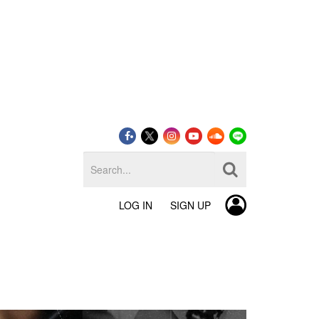
LOG IN
SIGN UP