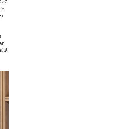
ตที่
re
ทุก
ร
gan
นได้