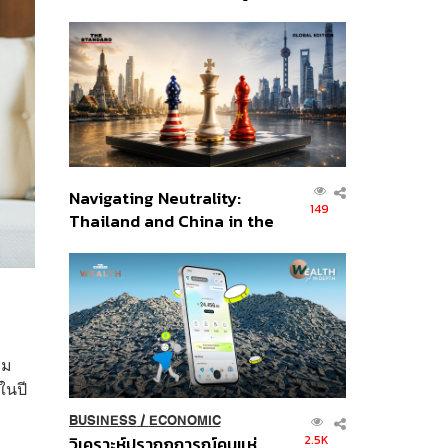
เศรษฐกิจเชิงรุก ประกาศหุ้น
ส่วนยุทธศาสตร์ไทย –
อินโดนีเซีย
Navigating Neutrality:
149
Thailand and China in the
Age of a New Global
Order
าม
ในปี
BUSINESS
/
ECONOMIC
2.5K
วิเคราะห์ปรากฏการณ์คนแห่