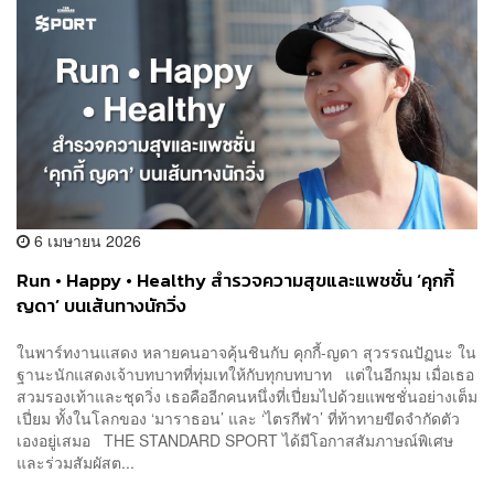
6 เมษายน 2026
Run • Happy • Healthy สำรวจความสุขและแพชชั่น ‘คุกกี้
ญดา’ บนเส้นทางนักวิ่ง
ในพาร์ทงานแสดง หลายคนอาจคุ้นชินกับ คุกกี้-ญดา สุวรรณปัฏนะ ใน
ฐานะนักแสดงเจ้าบทบาทที่ทุ่มเทให้กับทุกบทบาท แต่ในอีกมุม เมื่อเธอ
สวมรองเท้าและชุดวิ่ง เธอคืออีกคนหนึ่งที่เปี่ยมไปด้วยแพชชั่นอย่างเต็ม
เปี่ยม ทั้งในโลกของ ‘มาราธอน’ และ ‘ไตรกีฬา’ ที่ท้าทายขีดจำกัดตัว
เองอยู่เสมอ THE STANDARD SPORT ได้มีโอกาสสัมภาษณ์พิเศษ
และร่วมสัมผัสต...