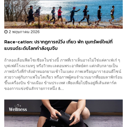
2 พฤษภาคม 2026
Race-cation: ปรากฏการณ์วิ่ง เที่ยว พัก ขุมทรัพย์ใหม่ที่
แบรนด์ระดับโลกกำลังรุมจีบ
ถ้าลองเลื่อนฟีดโซเชียลในช่วงนี้ ภาพที่เราเห็นอาจไม่ใช่แค่คาเฟ่เก๋ ๆ
บุฟเฟต์โรงแรมหรู หรือวิวทะเลตอนพระอาทิตย์ตก แต่กลับกลายเป็น
ภาพนักวิ่งที่กำลังฝ่าหมอกยามเช้าในเบตง ภาพเหรียญมาราธอนดีไซน์
สวยวางคู่กับกาแฟในโตเกียว หรือภาพผู้คนจำนวนมากที่ยอมลาพักร้อน
ขึ้นเครื่องบิน ข้ามเมือง ข้ามประเทศ เพียงเพื่อไปยืนอยู่ที่เส้นสตาร์ต
ของการแข่งขันสักรายการหนึ่ง &...