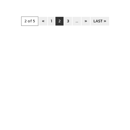
2 of 5
«
1
2
3
...
»
LAST »