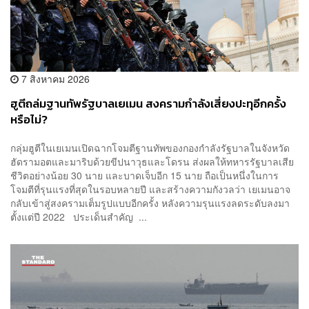
7 สิงหาคม 2026
ฮูตีถล่มฐานทัพรัฐบาลเยเมน สงครามกำลังเสี่ยงปะทุอีกครั้ง
หรือไม่?
กลุ่มฮูตีในเยเมนเปิดฉากโจมตีฐานทัพของกองกำลังรัฐบาลในจังหวัด
ฮัดรามอตและมาริบด้วยขีปนาวุธและโดรน ส่งผลให้ทหารรัฐบาลเสีย
ชีวิตอย่างน้อย 30 นาย และบาดเจ็บอีก 15 นาย ถือเป็นหนึ่งในการ
โจมตีที่รุนแรงที่สุดในรอบหลายปี และสร้างความกังวลว่า เยเมนอาจ
กลับเข้าสู่สงครามเต็มรูปแบบอีกครั้ง หลังความรุนแรงลดระดับลงมา
ตั้งแต่ปี 2022 ประเด็นสำคัญ ...