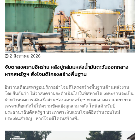
2 สิงหาคม 2026
จับตาสงครามอิหร่าน หลังขู่ถล่มแหล่งน้ำมันตะวันออกกลาง
หากสหรัฐฯ สั่งโจมตีโครงสร้างพื้นฐาน
อิหร่านเตือนสหรัฐอเมริกาอย่าโจมตีโครงสร้างพื้นฐานด้านพลังงาน
โดยยืนยันว่า ไม่ว่าสงครามจะดำเนินไปในทิศทางใด เตหะรานจะเป็น
ฝ่ายกำหนดการเดินเรือผ่านช่องแคบฮอร์มุซ ท่ามกลางความพยายาม
เจรจาเพื่อสกัดไม่ให้ความขัดแย้งลุกลาม หลัง โดนัลด์ ทรัมป์
ประธานาธิบดีสหรัฐฯ ประกาศระงับแผนโจมตีอิหร่านรอบใหม่
ประเด็นสำคัญ หากโจมตีโครงสร้างพื...