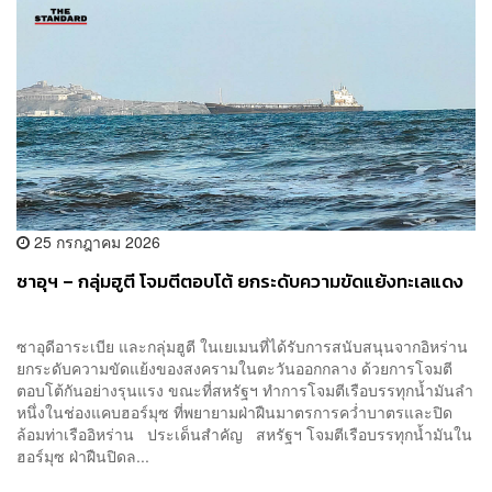
25 กรกฎาคม 2026
ซาอุฯ – กลุ่มฮูตี โจมตีตอบโต้ ยกระดับความขัดแย้งทะเลแดง
ซาอุดีอาระเบีย และกลุ่มฮูตี ในเยเมนที่ได้รับการสนับสนุนจากอิหร่าน
ยกระดับความขัดแย้งของสงครามในตะวันออกกลาง ด้วยการโจมตี
ตอบโต้กันอย่างรุนแรง ขณะที่สหรัฐฯ ทำการโจมตีเรือบรรทุกน้ำมันลำ
หนึ่งในช่องแคบฮอร์มุซ ที่พยายามฝ่าฝืนมาตรการคว่ำบาตรและปิด
ล้อมท่าเรืออิหร่าน ประเด็นสำคัญ สหรัฐฯ โจมตีเรือบรรทุกน้ำมันใน
ฮอร์มุซ ฝ่าฝืนปิดล...