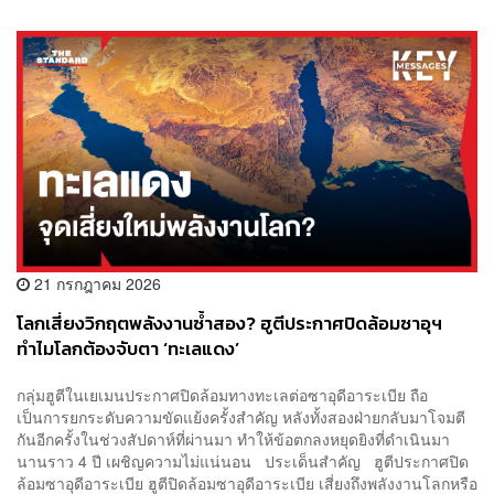
21 กรกฎาคม 2026
โลกเสี่ยงวิกฤตพลังงานซ้ำสอง? ฮูตีประกาศปิดล้อมซาอุฯ
ทำไมโลกต้องจับตา ‘ทะเลแดง’
กลุ่มฮูตีในเยเมนประกาศปิดล้อมทางทะเลต่อซาอุดีอาระเบีย ถือ
เป็นการยกระดับความขัดแย้งครั้งสำคัญ หลังทั้งสองฝ่ายกลับมาโจมตี
กันอีกครั้งในช่วงสัปดาห์ที่ผ่านมา ทำให้ข้อตกลงหยุดยิงที่ดำเนินมา
นานราว 4 ปี เผชิญความไม่แน่นอน ประเด็นสำคัญ ฮูตีประกาศปิด
ล้อมซาอุดีอาระเบีย ฮูตีปิดล้อมซาอุดีอาระเบีย เสี่ยงถึงพลังงานโลกหรือ