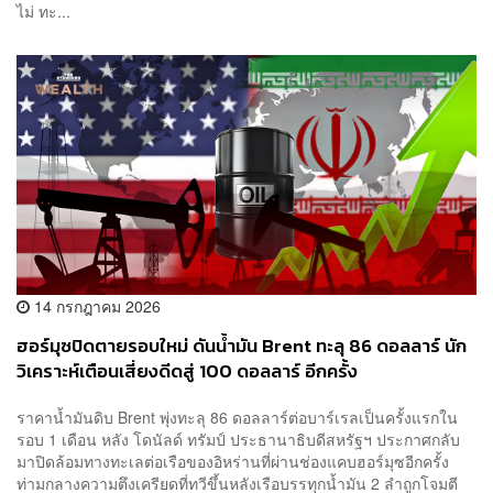
ไม่ ทะ...
14 กรกฎาคม 2026
ฮอร์มุซปิดตายรอบใหม่ ดันน้ำมัน Brent ทะลุ 86 ดอลลาร์ นัก
วิเคราะห์เตือนเสี่ยงดีดสู่ 100 ดอลลาร์ อีกครั้ง
ราคาน้ำมันดิบ Brent พุ่งทะลุ 86 ดอลลาร์ต่อบาร์เรลเป็นครั้งแรกใน
รอบ 1 เดือน หลัง โดนัลด์ ทรัมป์ ประธานาธิบดีสหรัฐฯ ประกาศกลับ
มาปิดล้อมทางทะเลต่อเรือของอิหร่านที่ผ่านช่องแคบฮอร์มุซอีกครั้ง
ท่ามกลางความตึงเครียดที่ทวีขึ้นหลังเรือบรรทุกน้ำมัน 2 ลำถูกโจมตี