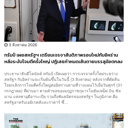
3 สิงหาคม 2026
ทรัมป์ เผยสหรัฐฯ เตรียมเจรจาสันติภาพรอบใหม่กับอิหร่าน
หลังระงับโจมตีครั้งใหญ่ ปฏิเสธกำหนดเส้นตายบรรลุข้อตกลง
ประธานาธิบดีโดนัลด์ ทรัมป์ เปิดเผยว่า การเจรจาครั้งใหม่ระหว่าง
สหรัฐฯ กับอิหร่านจะเริ่มต้นขึ้นในวันนี้ (3 สิงหาคม) หลังจากที่ตัดสิน
ใจยกเลิกการโจมตีครั้งใหญ่ต่ออิหร่านตามที่วางแผนไว้เมื่อวันศุกร์ (31
กรกฎาคม) ที่ผ่านมา ตามคำขอของมกุฎราชกุมารโมฮัมเหม็ด บิน ซัล
มาน แห่งซาอุดีอาระเบีย รวมถึงพันธมิตรของสหรัฐฯ ในภูมิภาค คือ
สหรัฐอาหรับเอมิเรตส์และกาตาร์ ซึ่...