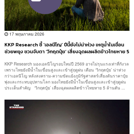
17 พฤษภาคม 2026
KKP Research ชี้ ‘เอลนีโญ’ ปีนี้ยังไม่น่าห่วง เหตุน้ำในเขื่อน
ช่วยพยุง ชวนจับตา ‘วิกฤตปุ๋ย’ เสี่ยงฉุดผลผลิตข้าวไทยหาย 5
ล้านตัน
KKP Research มองเอลนีโญรอบใหม่ปี 2569 อาจไม่รุนแรงเท่าที่กังวล
เพราะไทยยังมีน้ำในเขื่อนสูงและเข้าสู่ฤดูฝน เตือน ‘วิกฤตปุ๋ย’ น่าห่วง
กว่าเอลนีโญ หลังสงคราม-ความขัดแย้งภูมิรัฐศาสตร์เสี่ยงดันราคาปุ๋ย
พุ่งและกระทบอุปทานโลก มองไทยยังมีน้ำในเขื่อนสูงและเข้าสู่ฤดูฝน
ประเด็นสำคัญ ‘วิกฤตปุ๋ย’ เสี่ยงฉุดผลผลิตข้าวไทยหาย 5 ล้านตัน ...