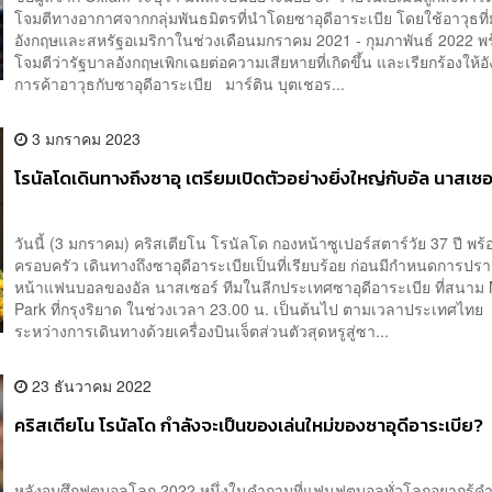
โจมตีทางอากาศจากกลุ่มพันธมิตรที่นำโดยซาอุดีอาระเบีย โดยใช้อาวุธที
อังกฤษและสหรัฐอเมริกาในช่วงเดือนมกราคม 2021 - กุมภาพันธ์ 2022 พ
โจมตีว่ารัฐบาลอังกฤษเพิกเฉยต่อความเสียหายที่เกิดขึ้น และเรียกร้องให้อั
การค้าอาวุธกับซาอุดีอาระเบีย มาร์ติน บุตเชอร...
3 มกราคม 2023
โรนัลโดเดินทางถึงซาอุ เตรียมเปิดตัวอย่างยิ่งใหญ่กับอัล นาสเซอร์
วันนี้ (3 มกราคม) คริสเตียโน โรนัลโด กองหน้าซูเปอร์สตาร์วัย 37 ปี พร้
ครอบครัว เดินทางถึงซาอุดีอาระเบียเป็นที่เรียบร้อย ก่อนมีกำหนดการปรา
หน้าแฟนบอลของอัล นาสเซอร์ ทีมในลีกประเทศซาอุดีอาระเบีย ที่สนาม 
Park ที่กรุงริยาด ในช่วงเวลา 23.00 น. เป็นต้นไป ตามเวลาประเทศไท
ระหว่างการเดินทางด้วยเครื่องบินเจ็ตส่วนตัวสุดหรูสู่ซา...
23 ธันวาคม 2022
คริสเตียโน โรนัลโด กำลังจะเป็นของเล่นใหม่ของซาอุดีอาระเบีย?
หลังจบศึกฟุตบอลโลก 2022 หนึ่งในคำถามที่แฟนฟุตบอลทั่วโลกอยากรู้ค