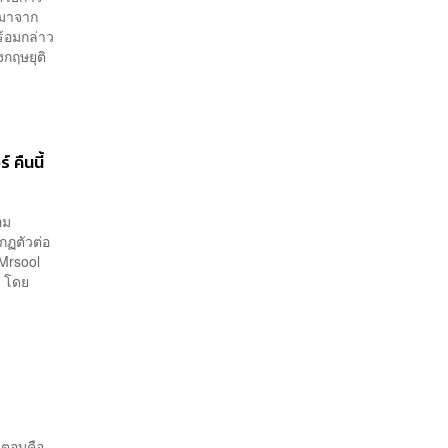
่มาจาก
ร้อมกล่าว
งกฤษยุติ
 คืนนี้
อม
กฏตัวต่อ
Mrsool
ย โดย
ำตอบคือ