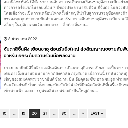
สถานีโทรทัศน์ CNN รายงานจับตาการเดินทางเยือนซาอุดีอาระเบียอย่าง
ทางการครั้งแรกในรอบเกือบ 7 ปีของประธานาธิบดีจีน สีจิ้นผิง ในช่วงสัปด
โดยเชื่อว่าจะเป็นการเคลื่อนไหวครั้งสำคัญที่นำไปสู่การบรรลุข้อตกลงด้
การลงทุนมูลค่าหลายพันล้านดอลลาร์ระหว่างจีนกับซาอุดีอาระเบีย รวมถ
ศอื่นๆ ในภูมิภาคตะวันออกกลาง สื่อท้องถิ่นขอ...
8 ธันวาคม 2022
จับตาสีจิ้นผิง เยือนซาอุ ต้อนรับยิ่งใหญ่ ส่งสัญญาณขยายสัมพัน
อาหรับ ยกระดับความร่วมมือพลังงาน
ประธานาธิบดีสีจิ้นผิงของจีนเดินทางเยือนซาอุดีอาระเบียอย่างเป็นทางก
เดินทางถึงสนามบินนานาชาติคิงคาลิด กรุงริยาด เมื่อวานนี้ (7 ธันวาคม
เชิญของสมเด็จพระราชาธิบดีซัลมาน บิน อับดุลอะซีซ อาล ซะอูด ท่ามก
ต้อนรับอย่างยิ่งใหญ่ ทั้งจากฝูงบินขับไล่ 4 ลำที่บินคุ้มกันทันทีที่เครื่องบินข
เข้าน่านฟ้า และการปูพรมสีม่วง พร้อมยิงปืนใหญ่ต้อน...
10
...
19
20
21
...
30
...
»
LAST »