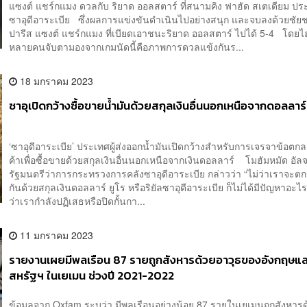
แซงต์ แชร์กแมง ดวลกับ ริยาด ออลสตาร์ ที่สนามคิง ฟาฮัด สเตเดียม ปร
ซาอุดีอาระเบีย ซึ่งผลการแข่งขันดำเนินไปอย่างสนุก และจบลงด้วยชั
ปารีส แซงต์ แชร์กแมง ที่เบียดเอาชนะริยาด ออลสตาร์ ไปได้ 5-4 โดยไฮไ
หลายคนจับตามองจากเกมนัดนี้คือภาพการดวลแข้งกันร...
18 มกราคม 2023
ซาอุเปิดกว้างซื้อขายน้ำมันด้วยสกุลเงินอื่นนอกเหนือจากดอลลาร์
‘ซาอุดีอาระเบีย’ ประเทศผู้ส่งออกน้ำมันเปิดกว้างสำหรับการเจรจาข้อต
ค้าเพื่อซื้อขายด้วยสกุลเงินอื่นนอกเหนือจากเงินดอลลาร์ โมฮัมหมัด อั
รัฐมนตรีว่าการกระทรวงการคลังซาอุดีอาระเบีย กล่าวว่า “ไม่ว่าเราจะต
กันด้วยสกุลเงินดอลลาร์ ยูโร หรือริยัลซาอุดีอาระเบีย ก็ไม่ได้มีปัญหาอะไ
ว่าเรากำลังปฏิเสธหรือปิดกั้นกา...
11 มกราคม 2023
รายงานเผยมีพลเรือน 87 รายถูกสังหารด้วยอาวุธของอังกฤษแ
สหรัฐฯ ในเยเมน ช่วงปี 2021-2022
ข้อมูลจาก Oxfam ระบุว่า มีพลเรือนอย่างน้อย 87 รายในเยเมนถูกสังหาร