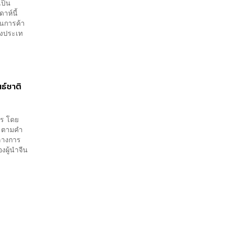
เป็น
าห์นี้
านการค้า
ึงประเท
ธ์ชาติ
าร โดย
) ตามคำ
ลางการ
องผู้นำจีน