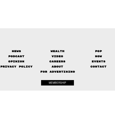
News
Wealth
Pop
Podcast
Video
Now
Opinion
Careers
Events
Privacy Policy
About
Contact
FOR ADVERTISING
MEMBERSHIP
© 2017-
2026
The Standard. All rights reserved.