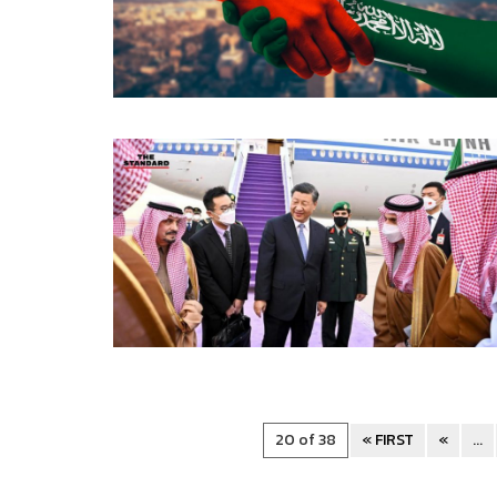
20 of 38
« FIRST
«
...