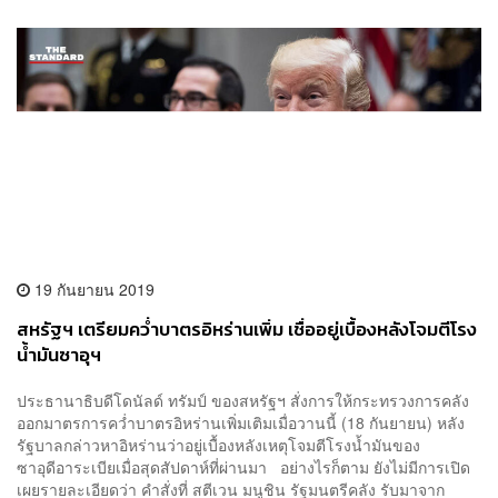
19 กันยายน 2019
สหรัฐฯ เตรียมคว่ำบาตรอิหร่านเพิ่ม เชื่ออยู่เบื้องหลังโจมตีโรง
น้ำมันซาอุฯ
ประธานาธิบดีโดนัลด์ ทรัมป์ ของสหรัฐฯ สั่งการให้กระทรวงการคลัง
ออกมาตรการคว่ำบาตรอิหร่านเพิ่มเติมเมื่อวานนี้ (18 กันยายน) หลัง
รัฐบาลกล่าวหาอิหร่านว่าอยู่เบื้องหลังเหตุโจมตีโรงน้ำมันของ
ซาอุดีอาระเบียเมื่อสุดสัปดาห์ที่ผ่านมา อย่างไรก็ตาม ยังไม่มีการเปิด
เผยรายละเอียดว่า คำสั่งที่ สตีเวน มนูชิน รัฐมนตรีคลัง รับมาจาก