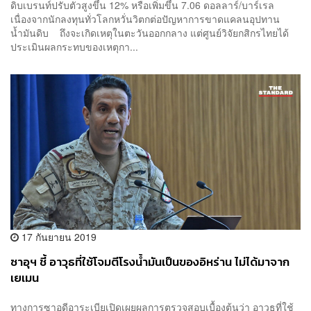
ดิบเบรนท์ปรับตัวสูงขึ้น 12% หรือเพิ่มขึ้น 7.06 ดอลลาร์/บาร์เรล
เนื่องจากนักลงทุนทั่วโลกหวั่นวิตกต่อปัญหาการขาดแคลนอุปทาน
น้ำมันดิบ ถึงจะเกิดเหตุในตะวันออกกลาง แต่ศูนย์วิจัยกสิกรไทยได้
ประเมินผลกระทบของเหตุกา...
17 กันยายน 2019
ซาอุฯ ชี้ อาวุธที่ใช้โจมตีโรงน้ำมันเป็นของอิหร่าน ไม่ได้มาจาก
เยเมน
ทางการซาอุดีอาระเบียเปิดเผยผลการตรวจสอบเบื้องต้นว่า อาวุธที่ใช้