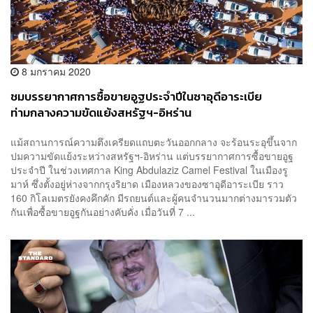
8 มกราคม 2020
ชมบรรยากาศการซื้อขายอูฐประจำปีในซาอุดีอาระเบีย
ท่ามกลางความขัดแย้งสหรัฐฯ-อิหร่าน
แม้สถานการณ์ความตึงเครียดแถบตะวันออกกลาง จะร้อนระอุขึ้นจาก
ปมความขัดแย้งระหว่างสหรัฐฯ-อิหร่าน แต่บรรยากาศการซื้อขายอูฐ
ประจำปี ในช่วงเทศกาล King Abdulaziz Camel Festival ในเมืองรู
มาห์ ซึ่งตั้งอยู่ห่างจากกรุงริยาด เมืองหลวงของซาอุดีอาระเบีย ราว
160 กิโลเมตรยังคงคึกคัก มีรถยนต์และผู้คนจำนวนมากต่างมารวมตัว
กันเพื่อซื้อขายอูฐกันอย่างคับคั่ง เมื่อวันที่ 7 ...