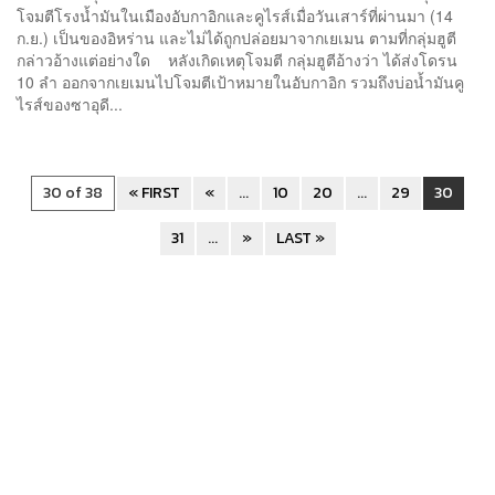
โจมตีโรงน้ำมันในเมืองอับกาอิกและคูไรส์เมื่อวันเสาร์ที่ผ่านมา (14
ก.ย.) เป็นของอิหร่าน และไม่ได้ถูกปล่อยมาจากเยเมน ตามที่กลุ่มฮูตี
กล่าวอ้างแต่อย่างใด หลังเกิดเหตุโจมตี กลุ่มฮูตีอ้างว่า ได้ส่งโดรน
10 ลำ ออกจากเยเมนไปโจมตีเป้าหมายในอับกาอิก รวมถึงบ่อน้ำมันคู
ไรส์ของซาอุดี...
30 of 38
« FIRST
«
...
10
20
...
29
30
31
...
»
LAST »