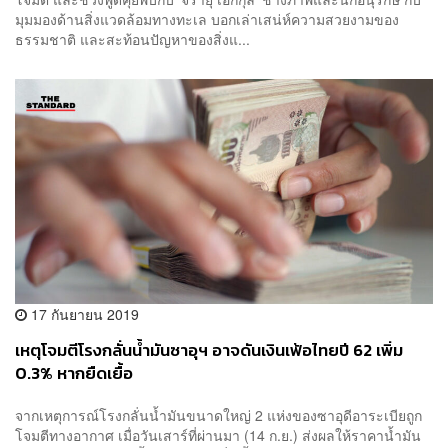
มุมมองด้านสิ่งแวดล้อมทางทะเล บอกเล่าเสน่ห์ความสวยงามของ
ธรรมชาติ และสะท้อนปัญหาของสิ่งแ...
17 กันยายน 2019
เหตุโจมตีโรงกลั่นน้ำมันซาอุฯ อาจดันเงินเฟ้อไทยปี 62 เพิ่ม
0.3% หากยืดเยื้อ
จากเหตุการณ์โรงกลั่นน้ำมันขนาดใหญ่ 2 แห่งของซาอุดีอาระเบียถูก
โจมตีทางอากาศ เมื่อวันเสาร์ที่ผ่านมา (14 ก.ย.) ส่งผลให้ราคาน้ำมัน