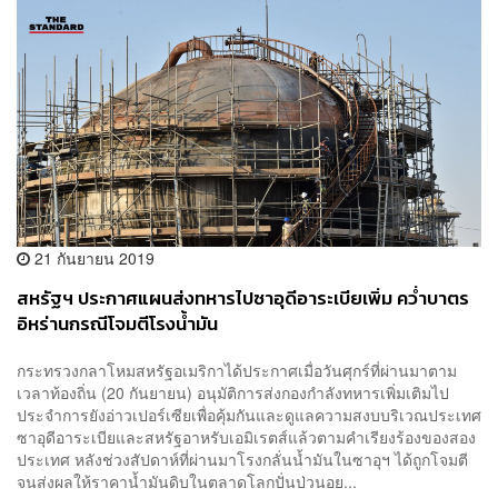
21 กันยายน 2019
สหรัฐฯ ประกาศแผนส่งทหารไปซาอุดีอาระเบียเพิ่ม คว่ำบาตร
อิหร่านกรณีโจมตีโรงน้ำมัน
กระทรวงกลาโหมสหรัฐอเมริกาได้ประกาศเมื่อวันศุกร์ที่ผ่านมาตาม
เวลาท้องถิ่น (20 กันยายน) อนุมัติการส่งกองกำลังทหารเพิ่มเติมไป
ประจำการยังอ่าวเปอร์เซียเพื่อคุ้มกันและดูแลความสงบบริเวณประเทศ
ซาอุดีอาระเบียและสหรัฐอาหรับเอมิเรตส์แล้วตามคำเรียงร้องของสอง
ประเทศ หลังช่วงสัปดาห์ที่ผ่านมาโรงกลั่นน้ำมันในซาอุฯ ได้ถูกโจมตี
จนส่งผลให้ราคาน้ำมันดิบในตลาดโลกปั่นป่วนอย...