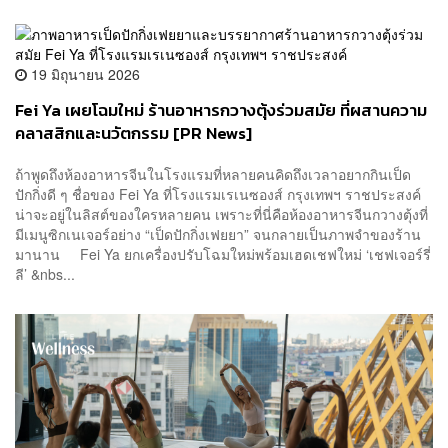
19 มิถุนายน 2026
Fei Ya เผยโฉมใหม่ ร้านอาหารกวางตุ้งร่วมสมัย ที่ผสานความ
คลาสสิกและนวัตกรรม [PR News]
ถ้าพูดถึงห้องอาหารจีนในโรงแรมที่หลายคนคิดถึงเวลาอยากกินเป็ด
ปักกิ่งดี ๆ ชื่อของ Fei Ya ที่โรงแรมเรเนซองส์ กรุงเทพฯ ราชประสงค์
น่าจะอยู่ในลิสต์ของใครหลายคน เพราะที่นี่คือห้องอาหารจีนกวางตุ้งที่
มีเมนูซิกเนเจอร์อย่าง “เป็ดปักกิ่งเฟยยา” จนกลายเป็นภาพจำของร้าน
มานาน Fei Ya ยกเครื่องปรับโฉมใหม่พร้อมเฮดเชฟใหม่ ‘เชฟเจอร์รี่
ลี’ &nbs...