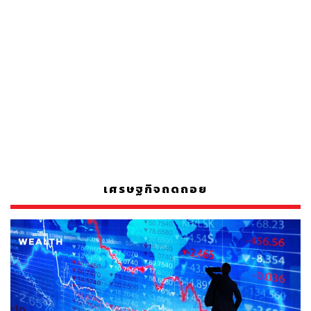
เศรษฐกิจถดถอย