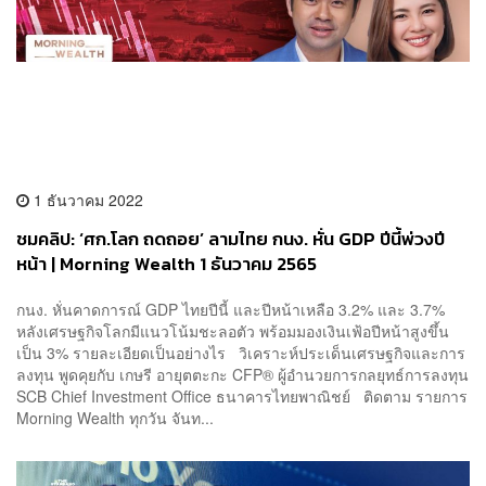
1 ธันวาคม 2022
ชมคลิป: ‘ศก.โลก ถดถอย’ ลามไทย กนง. หั่น GDP ปีนี้พ่วงปี
หน้า | Morning Wealth 1 ธันวาคม 2565
กนง. หั่นคาดการณ์ GDP ไทยปีนี้ และปีหน้าเหลือ 3.2% และ 3.7%
หลังเศรษฐกิจโลกมีแนวโน้มชะลอตัว พร้อมมองเงินเฟ้อปีหน้าสูงขึ้น
เป็น 3% รายละเอียดเป็นอย่างไร วิเคราะห์ประเด็นเศรษฐกิจและการ
ลงทุน พูดคุยกับ เกษรี อายุตตะกะ CFP® ผู้อำนวยการกลยุทธ์การลงทุน
SCB Chief Investment Office ธนาคารไทยพาณิชย์ ติดตาม รายการ
Morning Wealth ทุกวัน จันท...