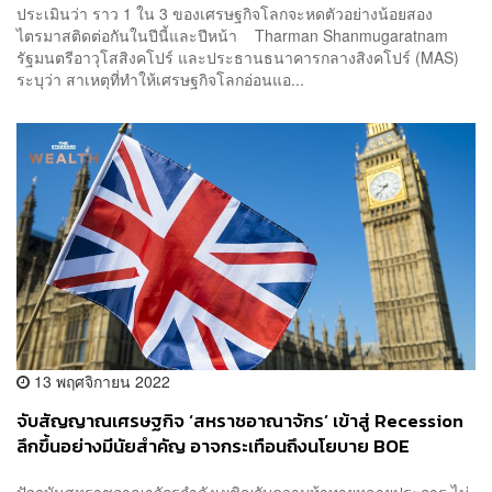
ประเมินว่า ราว 1 ใน 3 ของเศรษฐกิจโลกจะหดตัวอย่างน้อยสอง
ไตรมาสติดต่อกันในปีนี้และปีหน้า Tharman Shanmugaratnam
รัฐมนตรีอาวุโสสิงคโปร์ และประธานธนาคารกลางสิงคโปร์ (MAS)
ระบุว่า สาเหตุที่ทำให้เศรษฐกิจโลกอ่อนแอ...
13 พฤศจิกายน 2022
จับสัญญาณเศรษฐกิจ ‘สหราชอาณาจักร’ เข้าสู่ Recession
ลึกขึ้นอย่างมีนัยสำคัญ อาจกระเทือนถึงนโยบาย BOE
ปัจจุบันสหราชอาณาจักรกำลังเผชิญกับความท้าทายหลายประการ ไม่