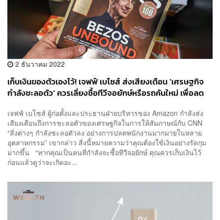
2 ธันวาคม 2022
เก็บเงินของตัวเองไว้! เจฟฟ์ เบโซส์ ส่งเสียงเตือน ‘เศรษฐกิจ
กำลังชะลอตัว’ ควรเลี่ยงซื้อทีวีจอยักษ์หรือรถคันใหม่ เพื่อลด
ความเสี่ยงให้ได้มากที่สุด
เจฟฟ์ เบโซส์ ผู้ก่อตั้งและประธานฝ่ายบริหารของ Amazon กำลังส่ง
เสียงเตือนถึงการชะลอตัวของเศรษฐกิจในการให้สัมภาษณ์กับ CNN
“สิ่งต่างๆ กำลังชะลอตัวลง อย่างการปลดพนักงานมากมายในหลาย
อุตสาหกรรม” เขากล่าว สิ่งนี้หมายความว่าคุณต้องใช้เงินอย่างรัดกุม
มากขึ้น “หากคุณเป็นคนที่กำลังจะซื้อทีวีจอยักษ์ คุณควรเก็บเงินไว้
ก่อนแล้วดูว่าจะเกิดอะ...