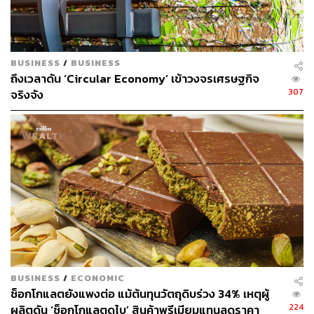
TAGS:
Jeff Bezos
ธุรกิจอสังหาริมทรัพย์
เศรษฐกิจโลก
เจฟฟ์ เบโซส์
เศรษฐกิจถดถอย
ธุรกิจสุขภาพ
BUSINESS
/
BUSINESS
ถึงเวลาดัน ‘Circular Economy’ เข้าวงจรเศรษฐกิจ
307
จริงจัง
49
ABOUT THE AUTHOR
อรุณ เหล่าสิล
นักศึกษาฝึกงานประจำกองบรรณาธิการ ​​THE
STANDARD WEALTH
BUSINESS
/
ECONOMIC
ช็อกโกแลตยังแพงต่อ แม้ต้นทุนวัตถุดิบร่วง 34% เหตุผู้
224
ผลิตดัน ‘ช็อกโกแลตดูไบ’ สินค้าพรีเมียมแทนลดราคา