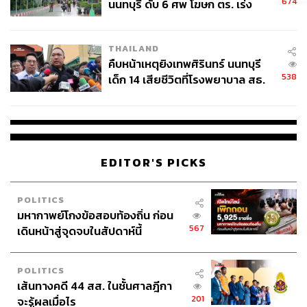
674
นนทบุรี ดับ 6 ศพ โฆษก ตร. เร่ง
สอบปมขโมยปืนปู่ก่อเหตุ
THAILAND
คืบหน้าเหตุยิงเทพศิรินทร์ นนทบุรี
538
เด็ก 14 เสียชีวิตที่โรงพยาบาล สธ.
ยืนยันครูเสียชีวิต 5 ราย เจ็บ 22
ราย
EDITOR'S PICKS
POLITICS
มหากาพย์โกงข้อสอบท้องถิ่น ก่อน
567
เดินหน้าสู่จุดจบในสัปดาห์นี้
POLITICS
เส้นทางคดี 44 สส. ในชั้นศาลฎีกา
201
จะรู้ผลเมื่อไร