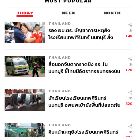
MOST POPULAR
TODAY
WEEK
MONTH
THAILAND
รอง ผบ.ตร. บัญชาการเหตุยิง
1.4K
โรงเรียนเทพศิรินทร์ นนทบุรี สั่ง
ค้นหา 2 รอบยืนยันไร้คนติดค้าง พบ
ศพปู่-ย่าที่บ้านพักผู้ก่อเหตุ
THAILAND
สื่อนอกจับตากราดยิง รร. ใน
1.2K
นนทบุรี ชี้ไทยมีอัตราครอบครองปืน
สูงในระดับต้นของภูมิภาค
THAILAND
นักเรียนโรงเรียนเทพศิรินทร์
820
นนทบุรี อพยพเข้ายังพื้นที่ปลอดภัย
ชั่วคราว หลังเหตุใช้อาวุธปืนภายใน
โรงเรียนคลี่คลาย
THAILAND
คืบหน้าเหตุยิงโรงเรียนเทพศิรินทร์