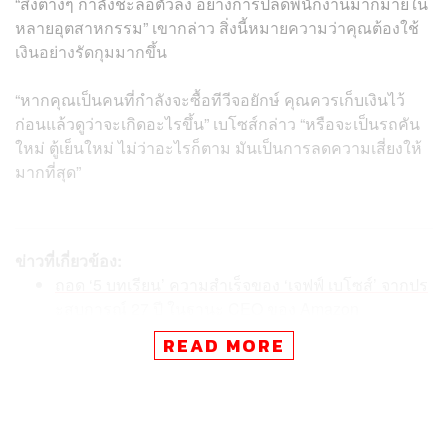
“สิ่งต่างๆ กำลังชะลอตัวลง อย่างการปลดพนักงานมากมายใน
หลายอุตสาหกรรม” เขากล่าว สิ่งนี้หมายความว่าคุณต้องใช้
เงินอย่างรัดกุมมากขึ้น
“หากคุณเป็นคนที่กำลังจะซื้อทีวีจอยักษ์ คุณควรเก็บเงินไว้
ก่อนแล้วดูว่าจะเกิดอะไรขึ้น” เบโซส์กล่าว “หรือจะเป็นรถคัน
ใหม่ ตู้เย็นใหม่ ไม่ว่าอะไรก็ตาม มันเป็นการลดความเสี่ยงให้
มากที่สุด”
ข่าวที่เกี่ยวข้อง:
ถอด ‘5 บทเรียน’ ความสำเร็จของ ‘เจฟฟ์ เบโซส์’ จากปร
ะสบการณ์ 27 ปี ในฐานะ CEO ของ Amazon
เปิดเหตุผลทำไมผู้นำองค์กรอย่าง มาร์ก ซักเคอร์เบิร์ก,
READ MORE
แจ็ค ดอร์ซีย์ และ อีวาน สปีเกล ออกมาขอโทษพนักงาน
หลังการ Lay-off ครั้งใหญ่
มาร์ก ซักเคอร์เบิร์ก บอกว่า ‘ขาลงของเศรษฐกิจ’ กำลัง
มาเยือน ซึ่งจะส่งผลเสียต่อวงการโฆษณาดิจิทัลแน่นอน