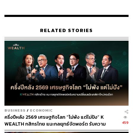
โครงสร้างพื้นฐานที่จำเป็นในการจัดส่งก๊าซ น้ำ หรือไฟฟ้านั้น
ค่อนข้างแพง และอุตสาหกรรมนี้ได้รับการควบคุมอย่างเข้ม
งวดโดยรัฐบาลของแต่ละประเทศ
ธุรกิจในแวดวงสุขภาพ
RELATED STORIES
– การบริการสุขภาพเป็นตัวอย่างที่ดี
ของภาคส่วนที่ไม่สั่นคลอนไปกับภาวะเศรษฐกิจ ซึ่งภาคส่วน
นี้มีศักยภาพในระยะยาวเนื่องจากปัจจัยด้านประชากร ยิ่งกับผู้
สูงอายุและนวัตกรรมมากมายบนโลกนี้
อสังหาริมทรัพย์
– จากข้อมูลของบริษัทที่ช่วยจัดการการ
ลงทุนอย่าง Invesco นั้น ธุรกิจอสังหาได้แสดงให้เห็นถึงความ
ยืดหยุ่นแม้ในช่วงที่อัตราดอกเบี้ยสูงขึ้นหรือเกิดการจำนอง
บ้านมากขึ้น
“ระหว่างปี 1978-2021 มีอย่างน้อย 10 ปีที่อัตราดอกเบี้ยของ
ธนาคารกลางสหรัฐฯ เพิ่มขึ้นอย่างชัดเจน” Invesco กล่าว
BUSINESS
/
ECONOMIC
“ภายใน 10 ปีนั้น อสังหาส่วนบุคคลในสหรัฐฯ มีประสิทธิภาพ
ครึ่งปีหลัง 2569 เศรษฐกิจโลก “ไม่พัง แต่ไม่ปัง” K
ดีกว่าหุ้นและพันธบัตรถึง 7 เท่า และอสังหาสาธารณะของ
459
WEALTH กสิกรไทย แนะกลยุทธ์จัดพอร์ต รับความ
สหรัฐฯ มีประสิทธิภาพดีกว่าหุ้นและพันธบัตรถึง 6 เท่า”
เปลี่ยนแปลงกติกาใหม่ของโลก