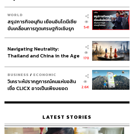
WORLD
สรุปภารกิจอนุทิน เยือนอินโดนีเซีย
541
ขับเคลื่อนการทูตเศรษฐกิจเชิงรุก
ประกาศหุ้นส่วนยุทธศาสตร์ไทย –
อินโดนีเซีย
Navigating Neutrality:
Thailand and China in the Age
170
of a New Global Order
BUSINESS
/
ECONOMIC
วิเคราะห์ปรากฏการณ์คนแห่ขอสิน
2.6K
เชื่อ CLICX อาจเป็นเพียงยอด
ภูเขาน้ำแข็ง ของปัญหาหนี้ครัว
เรือนไทยที่ถูกซุกไว้
LATEST STORIES