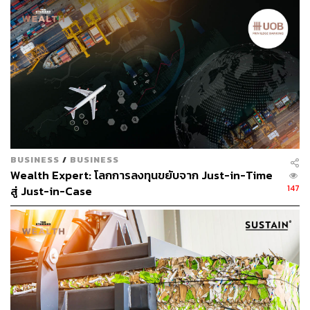
กระนั้น นอกจากราคาที่เพิ่มขึ้น นักลงทุนยังได้รับรายได้ค่า
เช่าที่สม่ำเสมอ แต่คุณไม่จำเป็นต้องเป็นเจ้าของบ้านเพื่อเริ่ม
ลงทุนในอสังหาริมทรัพย์ มีทรัสต์เพื่อการลงทุนใน
อสังหาริมทรัพย์ (REIT) มากมาย รวมถึงแพลตฟอร์มการ
ระดมทุนที่จะช่วยให้คุณเริ่มต้นเป็นเจ้าพ่ออสังหาริมทรัพย์ได้
อ้างอิง:
https://finance.yahoo.com/news/hold-onto-money-jeff
-bezos-230000890.html
BUSINESS
/
BUSINESS
Wealth Expert: โลกการลงทุนขยับจาก Just-in-Time
147
สู่ Just-in-Case
สามารถติดตาม THE STANDARD WEALTH
ผ่านแอปพลิเคชันต่างๆ ที่คุณสะดวกหรือใช้งานอยู่แล้วได้เลย