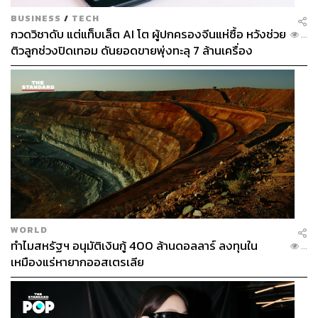
BUSINESS
/
TECH
กวดวิชาดับ แต่แท็บเล็ต AI โต ผู้ปกครองจีนแห่ซื้อ หวังช่วย
...
ติวลูกช่วงปิดเทอม ดันยอดขายพุ่งทะลุ 7 ล้านเครื่อง
WORLD
ทำไมสหรัฐฯ อนุมัติเงินกู้ 400 ล้านดอลลาร์ ลงทุนใน
...
เหมืองแร่หายากออสเตรเลีย