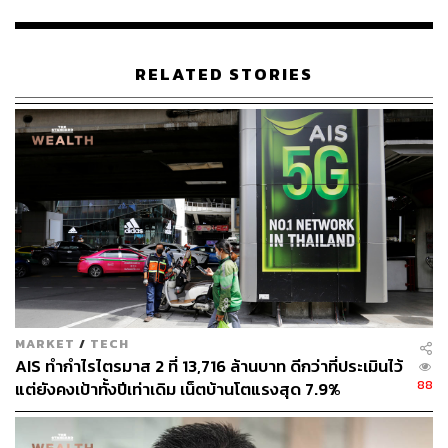
โดย SCB EIC ประเมินว่าเศรษฐกิจโลกในปี 2566 มีแนวโน้ม
ขยายตัวต่ำกว่า 2% ซึ่งเข้าใกล้ค่าเฉลี่ยช่วงเศรษฐกิจถดถอย
ในอดีตมากขึ้น แม้ในกรณีฐานยังมองว่าเศรษฐกิจโลกจะยัง
RELATED STORIES
ไม่เข้าสู่ภาวะถดถอย แต่หากมีเหตุการณ์ไม่คาดคิดเกิดขึ้น
เช่น ความขัดแย้งระหว่างประเทศรุนแรง หรือเงินเฟ้อกลับมา
เร่งตัวสูง จนทำให้นโยบายการเงินของประเทศเศรษฐกิจหลัก
เข้มงวดมากขึ้นอีก อาจทำให้เศรษฐกิจโลกเข้าสู่ภาวะถดถอย
ได้ และจะเป็นปัจจัยเสี่ยงสำคัญที่กดดันการฟื้นตัวของ
เศรษฐกิจไทย และทิศทาง Monetary Policy Normalization
ของไทย
ด้านศูนย์วิจัย Krungthai COMPASS ธนาคารกรุงไทย คาด
ว่า กนง. จะปรับขึ้นดอกเบี้ยต่อเนื่องในช่วงครึ่งแรกของปี
2566 จากอัตราเงินเฟ้อทั่วไปปี 2566 ที่ปรับเพิ่มขึ้นเป็น 3%
MARKET
/
TECH
แตะระดับขอบบนของกรอบเป้าหมาย โดยในช่วงครึ่งแรก
AIS ทำกำไรไตรมาส 2 ที่ 13,716 ล้านบาท ดีกว่าที่ประเมินไว้
ของปี 2566 อัตราเงินเฟ้อมีแนวโน้มสูงกว่ากรอบเป้าหมาย จึง
88
แต่ยังคงเป้าทั้งปีเท่าเดิม เน็ตบ้านโตแรงสุด 7.9%
เป็นปัจจัยสำคัญที่ กนง. อาจพิจารณาทยอยปรับขึ้นดอกเบี้ย
อย่างค่อยเป็นค่อยไป และคาดว่าอัตราดอกเบี้ยนโยบายอาจ
ขึ้นไปแตะระดับ 2% ในปี 2566