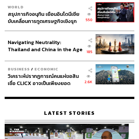
WORLD
สรุปภารกิจอนุทิน เยือนอินโดนีเซีย
550
ขับเคลื่อนการทูตเศรษฐกิจเชิงรุก
ประกาศหุ้นส่วนยุทธศาสตร์ไทย –
อินโดนีเซีย
Navigating Neutrality:
Thailand and China in the Age
185
of a New Global Order
BUSINESS
/
ECONOMIC
วิเคราะห์ปรากฏการณ์คนแห่ขอสิน
2.6K
เชื่อ CLICX อาจเป็นเพียงยอด
ภูเขาน้ำแข็ง ของปัญหาหนี้ครัว
เรือนไทยที่ถูกซุกไว้
LATEST STORIES