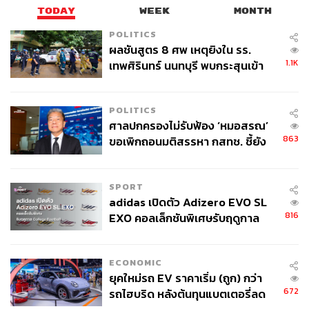
TODAY
WEEK
MONTH
POLITICS
ผลชันสูตร 8 ศพ เหตุยิงใน รร.
1.1K
เทพศิรินทร์ นนทบุรี พบกระสุนเข้า
จุดสำคัญ ‘ศีรษะ-หน้าอก’ ครูถูกยิง
4 นัด จากระยะไกล
POLITICS
ศาลปกครองไม่รับฟ้อง ‘หมอสรณ’
863
ขอเพิกถอนมติสรรหา กสทช. ชี้ยัง
ไม่ใช่ผู้เดือดร้อนเสียหาย
SPORT
adidas เปิดตัว Adizero EVO SL
816
EXO คอลเล็กชันพิเศษรับฤดูกาล
College Football
ECONOMIC
ยุคใหม่รถ EV ราคาเริ่ม (ถูก) กว่า
672
รถไฮบริด หลังต้นทุนแบตเตอรี่ลด