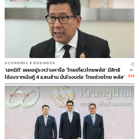
ข่าวที่เกี่ยวข้อง
ธนาคารออมสิน เปิดตัวเงินฝากดอกเบี้ยขั้นบันได จ่ายสู
งสุด 4.5% และ 10% หวังส่งเสริมการออมระยะยาว
เปิดสถิติ 9 เดือนแรกปี 65 ธนาคาร ไหนครองแชมป์แอ
ปล่มมากที่สุด
ไม่ตกขบวน! ไทยพาณิชย์ปรับขึ้นดอกเบี้ย MLR และ M
ECONOMIC
/
BUSINESS
OR 0.25% พร้อมขยับดอกเบี้ยเงินฝากประจำสูงสุด 0.5
‘เอกนิติ’ เผยอยู่ระหว่างหารือ ‘ไทยเที่ยวไทยพลัส’ มีสิทธิ
0%
224
ใช้งบจากเงินกู้ 4 แสนล้าน มั่นใจงบต่อ ‘ไทยช่วยไทย พลัส’
เฟส 2 มีเพียงพอ
สามารถติดตาม THE STANDARD WEALTH
ผ่านแอปพลิเคชันต่างๆ ที่คุณสะดวกหรือใช้งานอยู่แล้วได้เลย