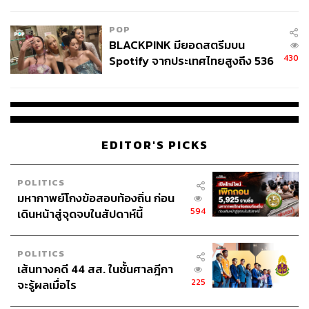
ลง - จีนแห่บุกตลาดเกิดใหม่
POP
BLACKPINK มียอดสตรีมบน
430
Spotify จากประเทศไทยสูงถึง 536
ล้านครั้ง ตลอด 10 ปีที่ผ่านมา
EDITOR'S PICKS
POLITICS
มหากาพย์โกงข้อสอบท้องถิ่น ก่อน
594
เดินหน้าสู่จุดจบในสัปดาห์นี้
POLITICS
เส้นทางคดี 44 สส. ในชั้นศาลฎีกา
225
จะรู้ผลเมื่อไร