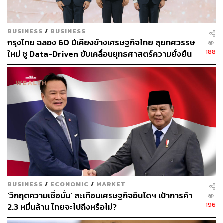
BUSINESS
/
BUSINESS
กรุงไทย ฉลอง 60 ปีเคียงข้างเศรษฐกิจไทย ลุยทศวรรษ
188
ใหม่ ชู Data-Driven ขับเคลื่อนยุทธศาสตร์ความยั่งยืน
TAGS:
ดอกเบี้ย
เศรษฐกิจถดถอย
เศรษฐกิจ
ธนาคารไทยพาณิชย์ (SCB)
ธนาคารกรุงไทย
ธนาคาร
35
BUSINESS
/
ECONOMIC
/
MARKET
‘วิกฤตความเชื่อมั่น’ สะเทือนเศรษฐกิจอินโดฯ เป้าการค้า
ABOUT THE AUTHOR
196
2.3 หมื่นล้าน ไทยจะไปถึงหรือไม่?
ดำรงเกียรติ มาลา