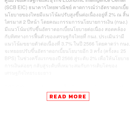
(SCB EIC) ธนาคารไทยพาณิชย์ คาดการณ์ว่าอัตราดอกเบี้ย
นโยบายของไทยมีแนวโน้มปรับสูงขึ้นต่อเนื่องอยู่ที่ 2% ณ สิ้น
ไตรมาส 2 ปีหน้า โดยคณะกรรมการนโยบายการเงิน (กนง.)
มีแนวโน้มปรับขึ้นอัตราดอกเบี้ยนโยบายต่อเนื่อง สอดคล้อง
กับทิศทางการฟื้นตัวของเศรษฐกิจไทยที่ กนง. ประเมินว่ามี
แนวโน้มขยายตัวต่อเนื่องที่ 3.7% ในปี 2566 โดยคาดว่า กนง.
จะทยอยปรับขึ้นอัตราดอกเบี้ยนโยบายอีก 3 ครั้ง (ครั้งละ 25
BPS) ในช่วงครึ่งแรกของปี 2566 สู่ระดับ 2% เพื่อให้นโยบาย
การเงินค่อยๆ กลับสู่ระดับที่เหมาะสมกับการเติบโตของ
เศรษฐกิจไทยระยะยาว
SCB EIC มองว่า อัตราดอกเบี้ยนโยบายอาจไม่สามารถปรับ
สูงขึ้นต่อเนื่องในช่วงครึ่งหลังของปีหน้า เนื่องจากเศรษฐกิจ
READ MORE
โลกมีแนวโน้มจะชะลอลงมากชัดเจน โดยเฉพาะเศรษฐกิจ
หลัก เช่น สหรัฐฯ จะเริ่มเข้าสู่ภาวะเศรษฐกิจถดถอย ขณะที่
เศรษฐกิจสหราชอาณาจักรและยูโรโซนจะถดถอยต่อ
เนื่องจากปลายปีนี้ ทำให้อุปสงค์โลกชะลอลงมาก ซึ่งจะ
กระทบต่อการส่งออกและแนวโน้มการฟื้นตัวของเศรษฐกิจ