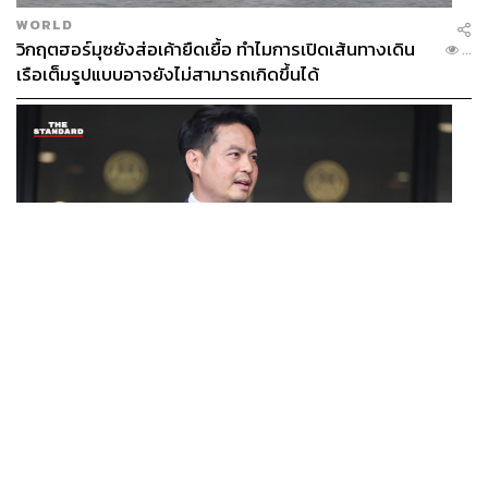
WORLD
วิกฤตฮอร์มุซยังส่อเค้ายืดเยื้อ ทำไมการเปิดเส้นทางเดิน
...
เรือเต็มรูปแบบอาจยังไม่สามารถเกิดขึ้นได้
POLITICS
/
THAILAND
ภราดรมอง ก.ท่องเที่ยวฯ ขอใช้งบจาก พ.ร.ก. กู้เงินฯ ทำ
...
โครงการไทยเที่ยวไทยพลัส ถือว่าเข้าเกณฑ์กู้เงินฉุกเฉิน