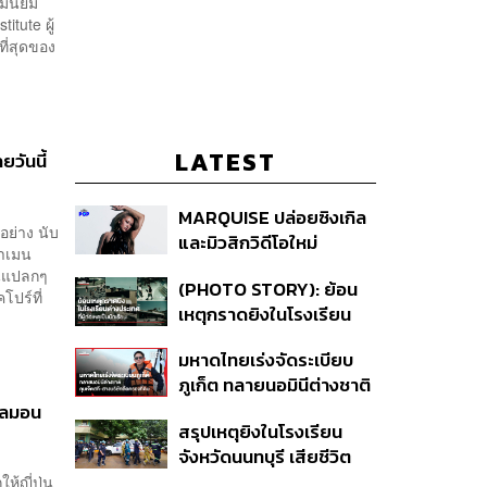
ามนิยม
tute ผู้
ี่สุดของ
LATEST
วันนี้
MARQUISE ปล่อยซิงเกิล
อย่าง นับ
และมิวสิกวิดีโอใหม่
ราเมน
IRONIC ที่เสียดสีความ
มนแปลกๆ
(PHOTO STORY): ย้อน
สัมพันธ์สุด Toxic
โปร์ที่
เหตุกราดยิงในโรงเรียน
ต่างประเทศ ที่ผู้ก่อเหตุเป็น
มหาดไทยเร่งจัดระเบียบ
นักเรียน
ภูเก็ต ทลายนอมินีต่างชาติ
คุมเจ็ตสกี สางบริษัทฮุบ
แซลมอน
สรุปเหตุยิงในโรงเรียน
ที่ดิน เคลียร์ใบอนุญาต
จังหวัดนนทบุรี เสียชีวิต
โรงแรมค้าง 7 ปี
รวม 8 ราย โฆษก ตร. เผย
้ญี่ปุ่น