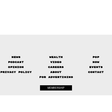
News
Wealth
Pop
Podcast
Video
Now
Opinion
Careers
Events
Privacy Policy
About
Contact
FOR ADVERTISING
MEMBERSHIP