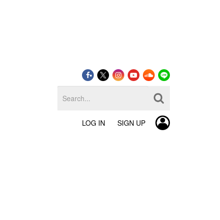
LOG IN
SIGN UP