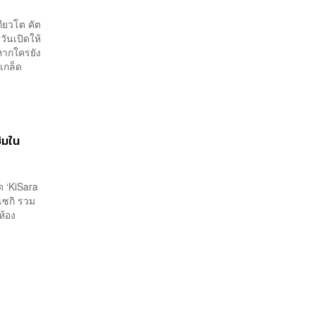
ียวโต คัต
วันเปิดให้
หากใครยัง
บเกล็ด
ชิมใน
ด ‘KiSara
คเซกิ รวม
ห้อง
น