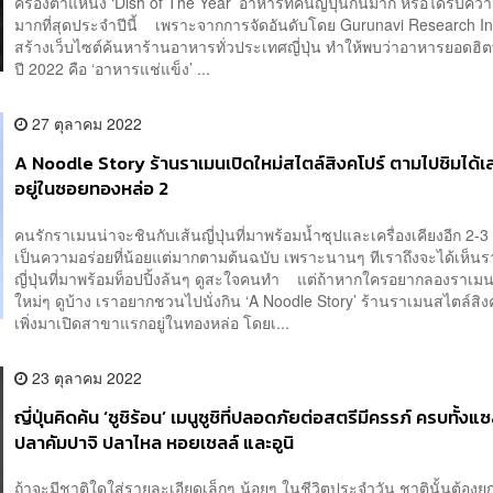
ครองตำแหน่ง ‘Dish of The Year’ อาหารที่คนญี่ปุ่นกินมาก หรือได้รับคว
มากที่สุดประจำปีนี้ เพราะจากการจัดอันดับโดย Gurunavi Research Insti
สร้างเว็บไซต์ค้นหาร้านอาหารทั่วประเทศญี่ปุ่น ทำให้พบว่าอาหารยอดฮิตท
ปี 2022 คือ ‘อาหารแช่แข็ง’ ...
27 ตุลาคม 2022
A Noodle Story ร้านราเมนเปิดใหม่สไตล์สิงคโปร์ ตามไปชิมได้เลย
อยู่ในซอยทองหล่อ 2
คนรักราเมนน่าจะชินกับเส้นญี่ปุ่นที่มาพร้อมน้ำซุปและเครื่องเคียงอีก 2-3 
เป็นความอร่อยที่น้อยแต่มากตามต้นฉบับ เพราะนานๆ ทีเราถึงจะได้เห็น
ญี่ปุ่นที่มาพร้อมท็อปปิ้งล้นๆ ดูสะใจคนทำ แต่ถ้าหากใครอยากลองราเ
ใหม่ๆ ดูบ้าง เราอยากชวนไปนั่งกิน ‘A Noodle Story’ ร้านราเมนสไตล์สิงค
เพิ่งมาเปิดสาขาแรกอยู่ในทองหล่อ โดยเ...
23 ตุลาคม 2022
ญี่ปุ่นคิดค้น ‘ซูชิร้อน’ เมนูซูชิที่ปลอดภัยต่อสตรีมีครรภ์ ครบทั้ง
ปลาคัมปาจิ ปลาไหล หอยเชลล์ และอูนิ
ถ้าจะมีชาติใดใส่รายละเอียดเล็กๆ น้อยๆ ในชีวิตประจำวัน ชาตินั้นต้องยกให