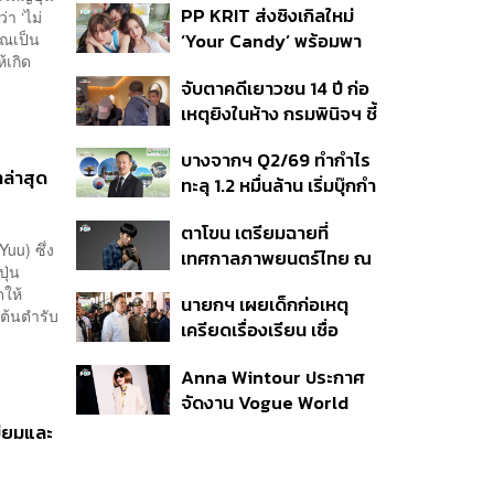
PP KRIT ส่งซิงเกิลใหม่
า ‘ไม่
ปมค้นประวัติคดีกราดยิงที่
ุณเป็น
‘Your Candy’ พร้อมพา
สหรัฐฯ
้เกิด
ต้าเหนิง และ ณิชา ร่วมมิว
จับตาคดีเยาวชน 14 ปี ก่อ
สิกวิดีโอ
เหตุยิงในห้าง กรมพินิจฯ ชี้
ประพฤติดี-รับการรักษาต่อ
บางจากฯ Q2/69 ทำกำไร
เนื่อง ประเมินปล่อยตัว
ล่าสุด
ทะลุ 1.2 หมื่นล้าน เริ่มบุ๊กกำ
ไร ‘SAF’ เชิงพาณิชย์ครั้ง
ตาโขน เตรียมฉายที่
แรก หนุนรายได้ครึ่งปีทะลุ
uu) ซึ่ง
เทศกาลภาพยนตร์ไทย ณ
3.2 แสนล้าน
ุ่น
ประเทศบราซิล
ดให้
นายกฯ เผยเด็กก่อเหตุ
นต้นตำรับ
เครียดเรื่องเรียน เชื่อ
เตรียมการเป็นขั้นตอน ชี้มี
Anna Wintour ประกาศ
กระสุนอีกกว่า 30 นัด หาก
จัดงาน Vogue World
ไม่จบชีวิตตัวเองอาจสูญ
2027 ที่ซานฟรานซิสโก
เสียเพิ่ม
มียมและ