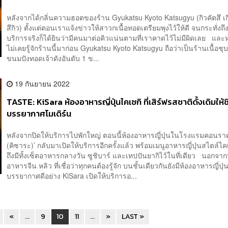
หลังจากได้กลิ่นความฮอตของร้าน Gyukatsu Kyoto Katsugyu (กิวคัตสึ เก
สึกิว) ตั้งแต่ตอนเราแจ้งข่าวให้สาวกเนื้อทอดเตรียมพุงไว้ให้ดี จนกระทั่งถึง
บริการจริงก็ได้ยินว่ามีคนมาต่อคิวแน่นตามที่เราคาดไว้ไม่มีผิดเลย และ
ไม่เคยรู้จักร้านนี้มาก่อน Gyukatsu Kyoto Katsugyu ถือว่าเป็นร้านเนื้อชุ
ขนมปังทอดเจ้าดังอันดับ 1 ข...
19 กันยายน 2022
TASTE: KiSara ห้องอาหารญี่ปุ่นไคเซกิ ที่เสิร์ฟรสชาติดั้งเดิมให้
บรรยากาศโมเดิร์น
หลังจากปิดให้บริการไปพักใหญ่ ตอนนี้ห้องอาหารญี่ปุ่นในโรงแรมคอนรา
(คิซาระ)’ กลับมาเปิดให้บริการอีกครั้งแล้ว พร้อมเมนูอาหารญี่ปุ่นสไตล์ไ
ถึงมีทั้งเซ็ตอาหารกลางวัน ซูชิบาร์ และเทปปันยากิไว้ในที่เดียว นอกจาก
อาหารจีน หลิว ที่เชื่อว่าทุกคนต้องรู้จัก บนชั้นเดียวกันยังมีห้องอาหารญี่ปุ่
บรรยากาศดีอย่าง KiSara เปิดให้บริการอ...
«
...
9
10
11
...
»
LAST »