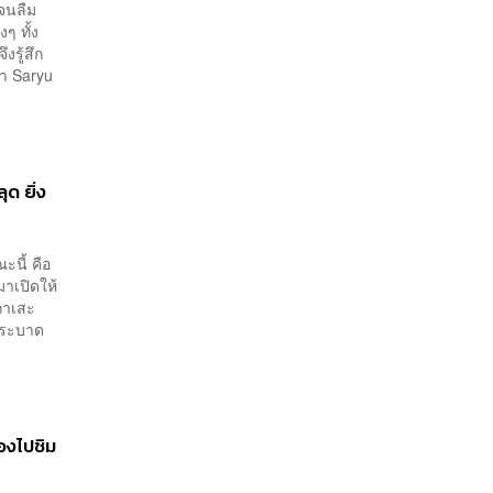
ิจนลืม
งๆ ทั้ง
งรู้สึก
่า Saryu
ุด ยิ่ง
ะนี้ คือ
มาเปิดให้
กาเสะ
ดระบาด
องไปชิม