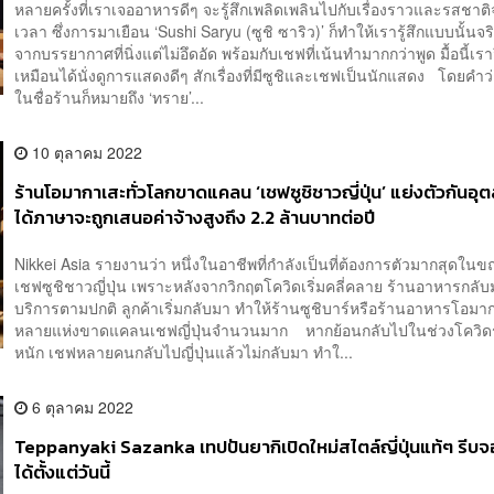
หลายครั้งที่เราเจออาหารดีๆ จะรู้สึกเพลิดเพลินไปกับเรื่องราวและรสชาต
เวลา ซึ่งการมาเยือน ‘Sushi Saryu (ซูชิ ซาริว)’ ก็ทำให้เรารู้สึกแบบนั้นจริ
จากบรรยากาศที่นิ่งแต่ไม่อึดอัด พร้อมกับเชฟที่เน้นทำมากกว่าพูด มื้อนี้เราจึ
เหมือนได้นั่งดูการแสดงดีๆ สักเรื่องที่มีซูชิและเชฟเป็นนักแสดง โดยคำว
ในชื่อร้านก็หมายถึง ‘ทราย’...
10 ตุลาคม 2022
ร้านโอมากาเสะทั่วโลกขาดแคลน ‘เชฟซูชิชาวญี่ปุ่น’ แย่งตัวกันอุตล
ได้ภาษาจะถูกเสนอค่าจ้างสูงถึง 2.2 ล้านบาทต่อปี
Nikkei Asia รายงานว่า หนึ่งในอาชีพที่กำลังเป็นที่ต้องการตัวมากสุดในขณ
เชฟซูชิชาวญี่ปุ่น เพราะหลังจากวิกฤตโควิดเริ่มคลี่คลาย ร้านอาหารกลับ
บริการตามปกติ ลูกค้าเริ่มกลับมา ทำให้ร้านซูชิบาร์หรือร้านอาหารโอมา
หลายแห่งขาดแคลนเชฟญี่ปุ่นจำนวนมาก หากย้อนกลับไปในช่วงโควิ
หนัก เชฟหลายคนกลับไปญี่ปุ่นแล้วไม่กลับมา ทำใ...
6 ตุลาคม 2022
Teppanyaki Sazanka เทปปันยากิเปิดใหม่สไตล์ญี่ปุ่นแท้ๆ รีบจ
ได้ตั้งแต่วันนี้