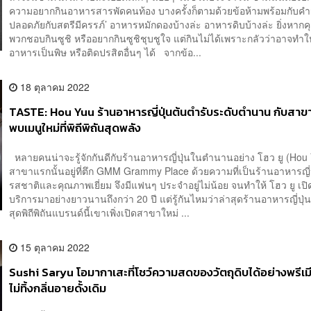
ความอยากกินอาหารสารพัดคนท้อง บางครั้งก็ตามด้วยข้อห้ามพร้อมกับคำว่
ปลอดภัยกับสตรีมีครรภ์’ อาหารหมักดองบ้างล่ะ อาหารดิบบ้างล่ะ ยิ่งหากค
พวกชอบกินซูชิ หรืออยากกินซูชิชุบชูใจ แต่กินไม่ได้เพราะกลัวว่าอาจทำให
อาหารเป็นพิษ หรือติดปรสิตอื่นๆ ได้ จากข้อ...
18 ตุลาคม 2022
TASTE: Hou Yuu ร้านอาหารญี่ปุ่นต้นตำรับระดับตำนาน กับสาขา
พบเมนูใหม่ที่พิถีพิถันสุดพลัง
หลายคนน่าจะรู้จักกันดีกับร้านอาหารญี่ปุ่นในตำนานอย่าง โฮว ยู (Hou Y
สาขาแรกนั้นอยู่ที่ตึก GMM Grammy Place ด้วยความที่เป็นร้านอาหารญี่ป
รสชาติและคุณภาพเยี่ยม จึงมีแฟนๆ ประจำอยู่ไม่น้อย จนทำให้ โฮว ยู เปิ
บริการมาอย่างยาวนานถึงกว่า 20 ปี แต่รู้กันไหมว่าล่าสุดร้านอาหารญี่ปุ่
สุดพิถีพิถันแบรนด์นี้เขาเพิ่งเปิดสาขาใหม่ ...
15 ตุลาคม 2022
Sushi Saryu โอมากาเสะที่โชว์ความสดของวัตถุดิบได้อย่างพรีเ
ไม่ทิ้งกลิ่นอายดั้งเดิม