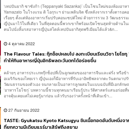
‘เทปปันยากิ ซาซังก้า (Teppanyaki Sazanka)’ เป็นโซนใหม่ของห้องอาห
Yamazato ในโรงแรม ดิ โอกุระฯ ย่านเพลินจิต ซึ่งหลังจากเราตั้งตารอคอย
เรื่อยๆ ตั้งแต่ห้องอาหารเริ่มปรับคอนเซปต์ใหม่ ด้วยการรวม 3 วัฒนธรร
ญี่ปุ่นมาไว้ในที่เดียว ในที่สุดตอนนี้พวกเขาก็พร้อมเปิดโซนสุดท้ายด้านในส
คนไปนั่งลิ้มรสอาหารญี่ปุ่นสไตล์เทปปันยากิสุดพรีเมียมได้แล้ว&n...
4 ตุลาคม 2022
The Flavour Tales: กุ๊กช็อปหลบไป ลงทะเบียนเรียนวิชา โยโชกุ 1
ทำให้กินอาหารญี่ปุ่นอิทธิพลตะวันตกได้อร่อยขึ้น
คล้ายๆ อาหารประเภทกุ๊กช็อปที่เป็นลูกผสมของอาหารจีนและฝรั่ง หรือข้า
อเมริกันของไทยเรา ญี่ปุ่นเองก็มีอาหารที่รับเอาอิทธิพลจากตะวันตกมาปรั
วัฒนธรรมของตัวเอง จนกลายเป็นอาหารลูกผสมในแบบฉบับที่มีเอกลักษณ์
‘อาหารโยโชกุ’ บทความนี้ชวนทุกคนมาเรียนรู้ประวัติศาสตร์แสนอร่อยที
อาจคุ้นเคยแต่ไม่เคยรู้มาก่อน แล้วรับรองว่าครั้งหน้าที่เดินเข้า...
27 กันยายน 2022
TASTE: Gyukatsu Kyoto Katsugyu ชิมเนื้อทอดอันดับหนึ่งจา
ที่ยกความมีเดียมแรร์มาเสิร์ฟถึงสยาม