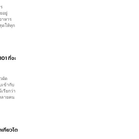
าร
อยู่
มอาหาร
ุดให้ทุก
01 ที่จะ
วผัด
บเข้ากับ
เรียกว่า
่หลายคน
กเกียวโต