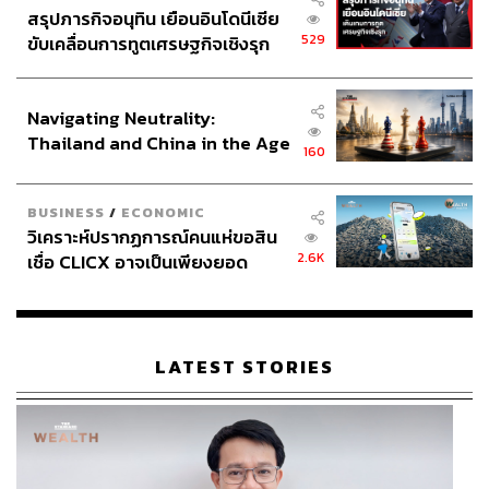
สรุปภารกิจอนุทิน เยือนอินโดนีเซีย
529
ขับเคลื่อนการทูตเศรษฐกิจเชิงรุก
ประกาศหุ้นส่วนยุทธศาสตร์ไทย –
อินโดนีเซีย
Navigating Neutrality:
Thailand and China in the Age
160
of a New Global Order
BUSINESS
/
ECONOMIC
วิเคราะห์ปรากฏการณ์คนแห่ขอสิน
2.6K
เชื่อ CLICX อาจเป็นเพียงยอด
ภูเขาน้ำแข็ง ของปัญหาหนี้ครัว
เรือนไทยที่ถูกซุกไว้
LATEST STORIES