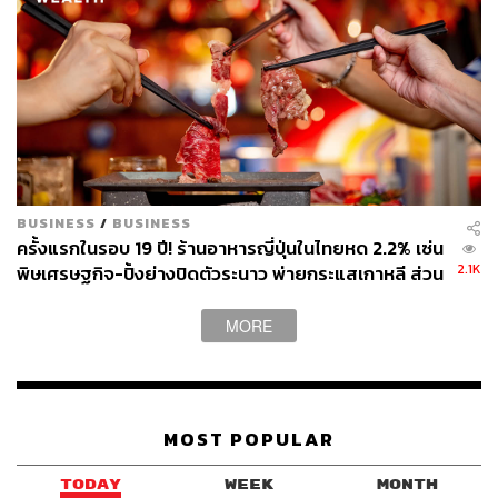
BUSINESS
/
BUSINESS
ครั้งแรกในรอบ 19 ปี! ร้านอาหารญี่ปุ่นในไทยหด 2.2% เซ่น
2.1K
พิษเศรษฐกิจ-ปิ้งย่างปิดตัวระนาว พ่ายกระแสเกาหลี ส่วน
‘มัตจะ-ราเมง’ โตสวนกระแส
MORE
MOST POPULAR
TODAY
WEEK
MONTH