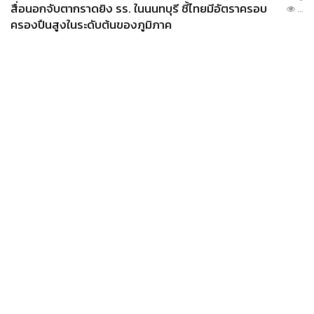
สื่อนอกจับตากราดยิง รร. ในนนทบุรี ชี้ไทยมีอัตราครอบ
...
ครองปืนสูงในระดับต้นของภูมิภาค
News
Wealth
Pop
Podcast
Video
Now
Opinion
Careers
Events
Privacy
About
Contact
Policy
FOR
ADVERTISING
MEMBERSHIP