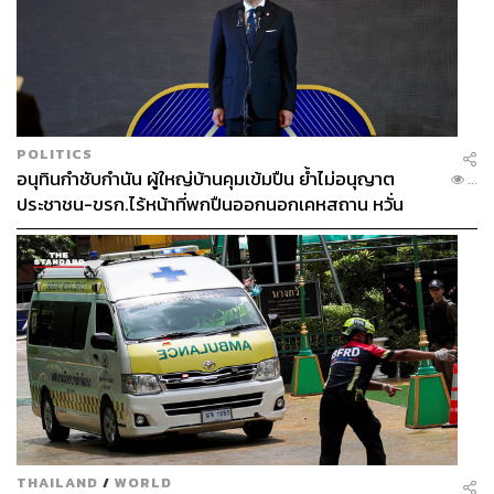
POLITICS
อนุทินกำชับกำนัน ผู้ใหญ่บ้านคุมเข้มปืน ย้ำไม่อนุญาต
...
ประชาชน-ขรก.ไร้หน้าที่พกปืนออกนอกเคหสถาน หวั่น
พฤติกรรมลอกเลียนแบบ จ่อลงพื้นที่เกิดเหตุ
THAILAND
/
WORLD