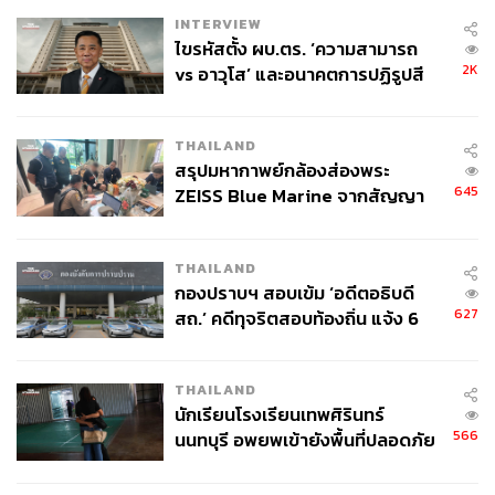
INTERVIEW
ไขรหัสตั้ง ผบ.ตร. ‘ความสามารถ
2K
vs อาวุโส’ และอนาคตการปฏิรูปสี
กากี กับ พล.ต.อ. เอก อังสนานนท์
THAILAND
สรุปมหากาพย์กล้องส่องพระ
645
ZEISS Blue Marine จากสัญญา
ผลิต 8.3 ล้าน สู่ข้อพิพาท ‘มา
เวลล์ฯ’ ฟ้อง ‘โทน บางแค’ ผิดนัด
THAILAND
จ่ายหนี้-แอบระบุแบรนด์
กองปราบฯ สอบเข้ม ‘อดีตอธิบดี
627
สถ.’ คดีทุจริตสอบท้องถิ่น แจ้ง 6
ข้อหาหนัก จ่อชง ป.ป.ช. 12 ส.ค. นี้
THAILAND
นักเรียนโรงเรียนเทพศิรินทร์
566
นนทบุรี อพยพเข้ายังพื้นที่ปลอดภัย
ชั่วคราว หลังเหตุใช้อาวุธปืนภายใน
โรงเรียนคลี่คลาย