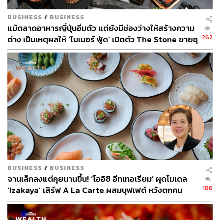
BUSINESS
/
BUSINESS
แม้ตลาดอาหารญี่ปุ่นอิ่มตัว แต่ยังมีช่องว่างให้สร้างความ
262
ต่าง เป็นเหตุผลให้ ‘ไมเนอร์ ฟู้ด’ เปิดตัว The Stone ขายอุ
ด้งครั้งแรกในรอบ 17 ปี
BUSINESS
/
BUSINESS
จานเล็กลงแต่คุยนานขึ้น! ‘โออิชิ อีทเทอเรียม’ ผุดโมเดล
186
‘Izakaya’ เสิร์ฟ A La Carte ผสมบุฟเฟต์ หวังตกคน
ทำงาน-Gen Z ดันยอดขายพุ่ง 20%