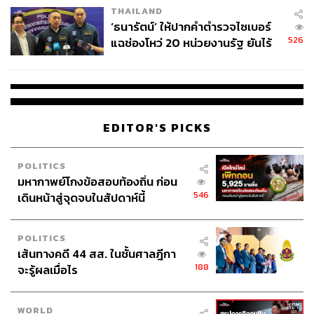
THAILAND
‘ธนารัตน์’ ให้ปากคำตำรวจไซเบอร์
526
แฉช่องโหว่ 20 หน่วยงานรัฐ ยันไร้
นัยทางการเมือง
EDITOR'S PICKS
POLITICS
มหากาพย์โกงข้อสอบท้องถิ่น ก่อน
546
เดินหน้าสู่จุดจบในสัปดาห์นี้
POLITICS
เส้นทางคดี 44 สส. ในชั้นศาลฎีกา
188
จะรู้ผลเมื่อไร
WORLD