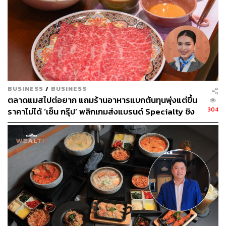
BUSINESS
/
BUSINESS
ตลาดแมสไปต่อยาก แถมร้านอาหารแบกต้นทุนพุ่งแต่ขึ้น
304
ราคาไม่ได้ ‘เซ็น กรุ๊ป’ พลิกเกมส่งแบรนด์ Specialty ชิง
ฐานลูกค้า พรีเมียม