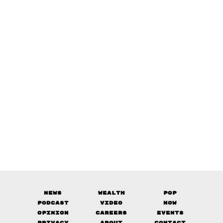
News
Wealth
Pop
Podcast
Video
Now
Opinion
Careers
Events
Privacy
About
Contact