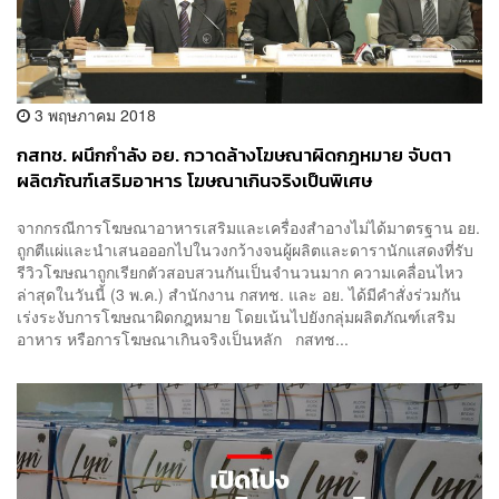
3 พฤษภาคม 2018
กสทช. ผนึกกำลัง อย.​ กวาดล้างโฆษณาผิดกฎหมาย จับตา
ผลิตภัณฑ์เสริมอาหาร โฆษณาเกินจริงเป็นพิเศษ
จากกรณีการโฆษณาอาหารเสริมและเครื่องสำอางไม่ได้มาตรฐาน อย.
ถูกตีแผ่และนำเสนอออกไปในวงกว้างจนผู้ผลิตและดารานักแสดงที่รับ
รีวิวโฆษณาถูกเรียกตัวสอบสวนกันเป็นจำนวนมาก ความเคลื่อนไหว
ล่าสุดในวันนี้ (3 พ.ค.) สำนักงาน กสทช. และ อย. ได้มีคำสั่งร่วมกัน
เร่งระงับการโฆษณาผิดกฎหมาย โดยเน้นไปยังกลุ่มผลิตภัณฑ์เสริม
อาหาร หรือการโฆษณาเกินจริงเป็นหลัก กสทช...