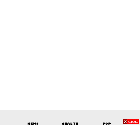
News
Wealth
Pop
Podcast
Video
Now
Opinion
Careers
Events