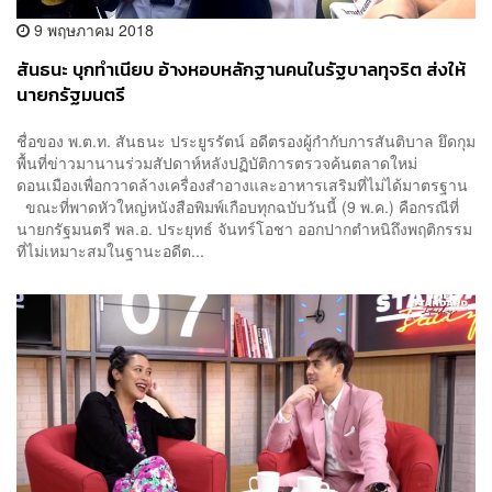
9 พฤษภาคม 2018
สันธนะ บุกทำเนียบ อ้างหอบหลักฐานคนในรัฐบาลทุจริต ส่งให้
นายกรัฐมนตรี
ชื่อของ พ.ต.ท. สันธนะ ประยูรรัตน์ อดีตรองผู้กำกับการสันติบาล ยึดกุม
พื้นที่ข่าวมานานร่วมสัปดาห์หลังปฏิบัติการตรวจค้นตลาดใหม่
ดอนเมืองเพื่อกวาดล้างเครื่องสำอางและอาหารเสริมที่ไม่ได้มาตรฐาน
ขณะที่พาดหัวใหญ่หนังสือพิมพ์เกือบทุกฉบับวันนี้ (9 พ.ค.) คือกรณีที่
นายกรัฐมนตรี พล.อ. ประยุทธ์ จันทร์โอชา ออกปากตำหนิถึงพฤติกรรม
ที่ไม่เหมาะสมในฐานะอดีต...