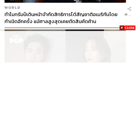
WORLD
ทำไมทรัมป์เดินหน้าจำกัดสิทธิการได้สัญชาติอเมริกันโดย
...
กำเนิดอีกครั้ง แม้ศาลสูงสุดเคยตัดสินคัดค้าน
ENTERTAINMENT
เก้า นพเก้า และ พาย รินรดา เตรียมร่วมงานกันใน ‘รสกาล
...
Enchanted Taste In Time’