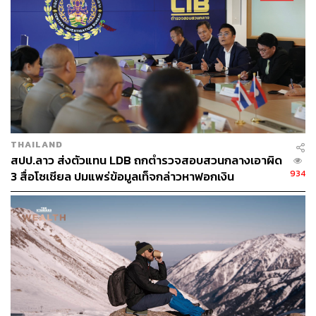
THAILAND
สปป.ลาว ส่งตัวแทน LDB ถกตำรวจสอบสวนกลางเอาผิด
934
3 สื่อโซเชียล ปมแพร่ข้อมูลเท็จกล่าวหาฟอกเงิน