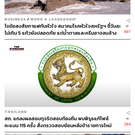
BUSINESS
/
WORK & LEADERSHIP
ไขข้อสงสัยกาแฟกับหัวใจ สมาคมโรคหัวใจสหรัฐฯ ชี้วันละ
307
ไม่เกิน 5 แก้วยังปลอดภัย แต่น้ำตาลและครีมอาจลบล้าง
ประโยชน์ที่ควรได้
THAILAND
สถ. แถลงผลสอบทุจริตสอบท้องถิ่น พบพิรุธแก้ไฟล์
254
คะแนน 115 ครั้ง สั่งตรวจสอบย้อนหลังข้าราชการใหม่
15,560 รายด่วน