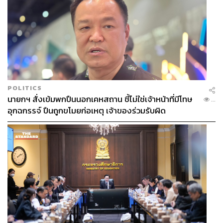
POLITICS
นายกฯ สั่งเข้มพกปืนนอกเคหสถาน ชี้ไม่ใช่เจ้าหน้าที่มีโทษ
...
อุกฉกรรจ์ ปืนถูกขโมยก่อเหตุ เจ้าของร่วมรับผิด