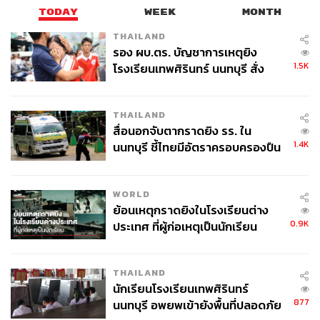
TODAY
WEEK
MONTH
THAILAND
รอง ผบ.ตร. บัญชาการเหตุยิง
356
1.5K
โรงเรียนเทพศิรินทร์ นนทบุรี สั่ง
ค้นหา 2 รอบยืนยันไร้คนติดค้าง พบ
ศพปู่-ย่าที่บ้านพักผู้ก่อเหตุ
ABOUT THE AUTHOR
THAILAND
สื่อนอกจับตากราดยิง รร. ใน
THE STANDARD TEAM
1.4K
นนทบุรี ชี้ไทยมีอัตราครอบครองปืน
กองบรรณาธิการ THE STANDARD
สูงในระดับต้นของภูมิภาค
WORLD
ย้อนเหตุกราดยิงในโรงเรียนต่าง
0.9K
ประเทศ ที่ผู้ก่อเหตุเป็นนักเรียน
THAILAND
นักเรียนโรงเรียนเทพศิรินทร์
877
นนทบุรี อพยพเข้ายังพื้นที่ปลอดภัย