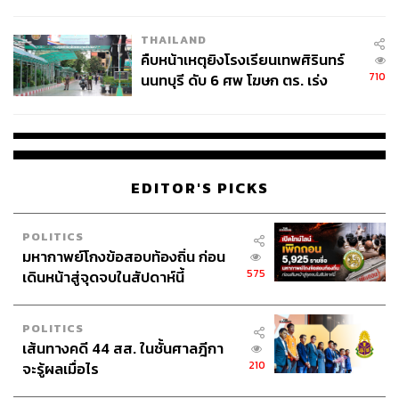
ชั่วคราว หลังเหตุใช้อาวุธปืนภายใน
โรงเรียนคลี่คลาย
THAILAND
คืบหน้าเหตุยิงโรงเรียนเทพศิรินทร์
710
นนทบุรี ดับ 6 ศพ โฆษก ตร. เร่ง
สอบปมขโมยปืนปู่ก่อเหตุ
EDITOR'S PICKS
POLITICS
มหากาพย์โกงข้อสอบท้องถิ่น ก่อน
575
เดินหน้าสู่จุดจบในสัปดาห์นี้
POLITICS
เส้นทางคดี 44 สส. ในชั้นศาลฎีกา
210
จะรู้ผลเมื่อไร