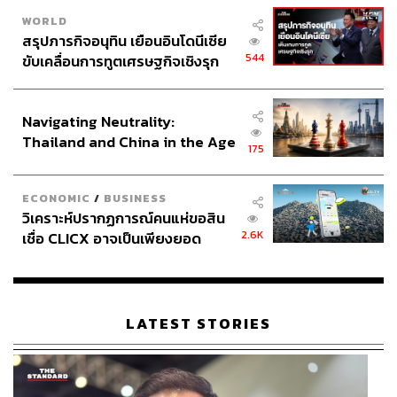
WORLD
สรุปภารกิจอนุทิน เยือนอินโดนีเซีย
544
ขับเคลื่อนการทูตเศรษฐกิจเชิงรุก
ประกาศหุ้นส่วนยุทธศาสตร์ไทย –
อินโดนีเซีย
Navigating Neutrality:
Thailand and China in the Age
175
of a New Global Order
ECONOMIC
/
BUSINESS
วิเคราะห์ปรากฏการณ์คนแห่ขอสิน
2.6K
เชื่อ CLICX อาจเป็นเพียงยอด
ภูเขาน้ำแข็ง ของปัญหาหนี้ครัว
เรือนไทยที่ถูกซุกไว้
LATEST STORIES