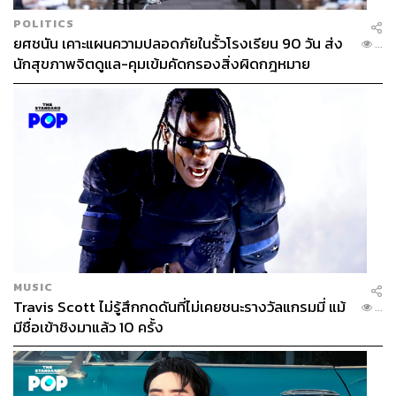
POLITICS
ยศชนัน เคาะแผนความปลอดภัยในรั้วโรงเรียน 90 วัน ส่ง
...
นักสุขภาพจิตดูแล-คุมเข้มคัดกรองสิ่งผิดกฎหมาย
MUSIC
Travis Scott ไม่รู้สึกกดดันที่ไม่เคยชนะรางวัลแกรมมี่ แม้
...
มีชื่อเข้าชิงมาแล้ว 10 ครั้ง