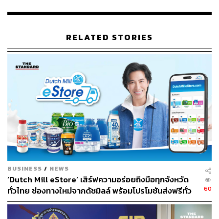
พนักงานสอบสวนแจ้งความผิดชายชาวจีน ฐานช่วยซ่อนเร้น
ช่วยจำหน่าย ช่วยพาเอาไปเสีย ซื้อ รับจำนำ หรือรับไว้ โดย
ประการใดซึ่งของอันตนพึงรู้ว่าเป็นของอันเข้ามาในหรือส่ง
RELATED STORIES
ออกไปนอกราชอาณาจักร ซึ่งของที่ยังมิได้ผ่านพิธีการ
ศุลกากร อันเป็นความผิดตามมาตรา 246 พระราชบัญญัติ
ศุลกากร พ.ศ. 2560
ส่วนในความผิดเกี่ยวกับพระราชบัญญัติอาหาร พ.ศ. 2522
เบื้องต้นการกระทำดังกล่าวเป็นการจำหน่ายอาหารปลอม มี
โทษจำคุก 6 เดือน – 10 ปี และปรับตั้งแต่ 5,000-100,000 บาท
BUSINESS
/
NEWS
‘Dutch Mill eStore’ เสิร์ฟความอร่อยถึงมือทุกจังหวัด
60
ทั่วไทย ช่องทางใหม่จากดัชมิลล์ พร้อมโปรโมชันส่งฟรีทั่ว
ประเทศ ส่งไว สั่งก่อนเที่ยง ได้ของวันถัดไป ส่งสินค้าแบบ
เย็นตรงจากโรงงาน [ADVERTORIAL]