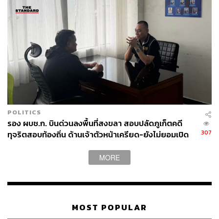
POLITICS
รอง ผบช.ก. บินด่วนลงพื้นที่สงขลา สอบปลัดภูเก็ตคดี
307
ทุจริตสอบท้องถิ่น ด้านเจ้าตัวหน้าเครียด-ยังไม่ยอมเปิด
เผยข้อมูล
MORE
TAGS:
กาแฟ
อย.
สินค้านำเข้าจากจีน
อย.ปลอม
สินค้าจีน
ตำรวจสอบสวนกลาง (CIB)
MOST POPULAR