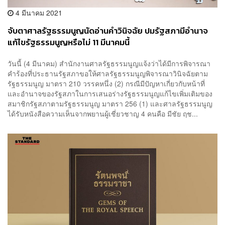
4 มีนาคม 2021
จับตาศาลรัฐธรรมนูญนัดอ่านคำวินิจฉัย ปมรัฐสภามีอำนาจ
แก้ไขรัฐธรรมนูญหรือไม่ 11 มีนาคมนี้
วันนี้ (4 มีนาคม) สำนักงานศาลรัฐธรรมนูญแจ้งว่าได้มีการพิจารณา
คำร้องที่ประธานรัฐสภาขอให้ศาลรัฐธรรมนูญพิจารณาวินิจฉัยตาม
รัฐธรรมนูญ มาตรา 210 วรรคหนึ่ง (2) กรณีมีปัญหาเกี่ยวกับหน้าที่
และอำนาจของรัฐสภาในการเสนอร่างรัฐธรรมนูญแก้ไขเพิ่มเติมของ
สมาชิกรัฐสภาตามรัฐธรรมนูญ มาตรา 256 (1) และศาลรัฐธรรมนูญ
ได้รับหนังสือความเห็นจากพยานผู้เชี่ยวชาญ 4 คนคือ มีชัย ฤช...