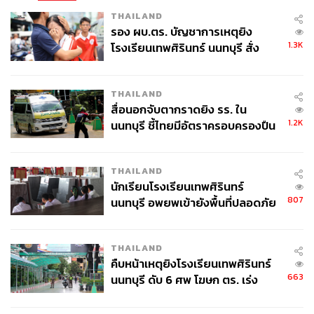
THAILAND
รอง ผบ.ตร. บัญชาการเหตุยิง
1.3K
โรงเรียนเทพศิรินทร์ นนทบุรี สั่ง
ค้นหา 2 รอบยืนยันไร้คนติดค้าง พบ
ศพปู่-ย่าที่บ้านพักผู้ก่อเหตุ
THAILAND
สื่อนอกจับตากราดยิง รร. ใน
1.2K
นนทบุรี ชี้ไทยมีอัตราครอบครองปืน
สูงในระดับต้นของภูมิภาค
THAILAND
นักเรียนโรงเรียนเทพศิรินทร์
807
นนทบุรี อพยพเข้ายังพื้นที่ปลอดภัย
ชั่วคราว หลังเหตุใช้อาวุธปืนภายใน
โรงเรียนคลี่คลาย
THAILAND
คืบหน้าเหตุยิงโรงเรียนเทพศิรินทร์
663
นนทบุรี ดับ 6 ศพ โฆษก ตร. เร่ง
สอบปมขโมยปืนปู่ก่อเหตุ