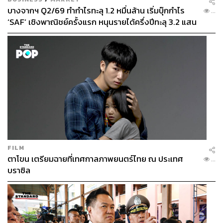
บางจากฯ Q2/69 ทำกำไรทะลุ 1.2 หมื่นล้าน เริ่มบุ๊กกำไร
...
‘SAF’ เชิงพาณิชย์ครั้งแรก หนุนรายได้ครึ่งปีทะลุ 3.2 แสน
ล้าน
FILM
ตาโขน เตรียมฉายที่เทศกาลภาพยนตร์ไทย ณ ประเทศ
...
บราซิล