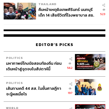
THAILAND
คืบหน้าเหตุยิงเทพศิรินทร์ นนทบุรี
523
เด็ก 14 เสียชีวิตที่โรงพยาบาล สธ.
ยืนยันครูเสียชีวิต 5 ราย เจ็บ 22
ราย
EDITOR'S PICKS
POLITICS
มหากาพย์โกงข้อสอบท้องถิ่น ก่อน
562
เดินหน้าสู่จุดจบในสัปดาห์นี้
POLITICS
เส้นทางคดี 44 สส. ในชั้นศาลฎีกา
197
จะรู้ผลเมื่อไร
WORLD