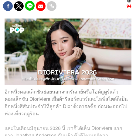
94
อีกหนึ่งคอลเล็กชันย่อยนอกจากรันเวย์หรือโอต์กูตูร์แล้ว
คอลเล็กชัน Dioriviera เสื้อผ้ารีสอร์ตแวร์และไลฟ์สไตล์ก็เป็น
อีกหนึ่งสีสันประจำปีที่ลูกค้า Dior ตั้งตารอซื้อ ก่อนจะออกไป
ท่องเที่ยวฤดูร้อน
และในเดือนมิถุนายน 2026 นี้ เราก็ได้เห็น Dioriviera แรก
จาก
Jonathan Anderson
กันแล้ว ซึ่งดีไซเนอร์ชาว