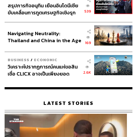
ภาพ : Dior
สรุปภารกิจอนุทิน เยือนอินโดนีเซีย
539
ขับเคลื่อนการทูตเศรษฐกิจเชิงรุก
TAGS:
Jonathan Anderson
Lady Dior
Christian Dior
ประกาศหุ้นส่วนยุทธศาสตร์ไทย –
Dioriviera
Dior Gold House
อินโดนีเซีย
Navigating Neutrality:
Thailand and China in the Age
169
of a New Global Order
BUSINESS
/
ECONOMIC
วิเคราะห์ปรากฏการณ์คนแห่ขอสิน
2.6K
เชื่อ CLICX อาจเป็นเพียงยอด
94
ภูเขาน้ำแข็ง ของปัญหาหนี้ครัว
เรือนไทยที่ถูกซุกไว้
ABOUT THE AUTHOR
LATEST STORIES
เริ่มต้น เขมะเพ็ชร
กองบรรณาธิการคัลเจอร์ สำนักข่าว THE
STANDARD