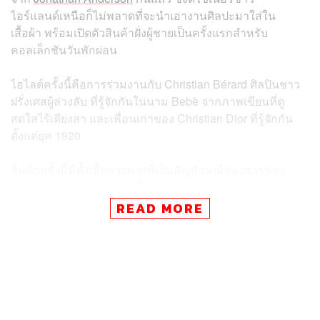
ไอร์แลนด์เหนือก็ไม่พลาดที่จะนำเอางานศิลปะมาใส่ใน
เสื้อผ้า พร้อมเปิดตัวสินค้าฝั่งผู้ชายเป็นครั้งแรกสำหรับ
คอลเล็กชันวันพักผ่อน
ไฮไลต์ครั้งนี้คือการร่วมงานกับ Christian Bérard ศิลปินชาว
ฝรั่งเศสผู้ล่วงลับ ที่รู้จักกันในนาม Bebè จากภาพเขียนที่ดู
สดใสไร้เดียงสา และเพื่อนเก่าของ Christian Dior ที่รู้จักกัน
ตั้งแต่ยุค 1920
สินค้าครั้งนี้มีทั้งเสื้อลายทางที่เป็นสัญลักษณ์ของการท่อง
เที่ยวชายฝั่งทะเลฝรั่งเศส เสื้อผ้าเลานจ์แวร์ กระเป๋าใบใหญ่
สำหรับลงชายหาด รวมไปถึงกางเกงขาสั้นว่ายน้ำของผู้ชาย
READ MORE
เสื้อยืด เสื้อเชิ้ตลายพิมพ์ กระเป๋ารุ่นไอคอนอย่าง Lady Dior
ไซส์สำหรับผู้ชาย และ Lady Dior แบบปักพิเศษลายผลงาน
Christian Bérard ซึ่งทั้งหมดนี้เปิดตัวเป็นที่เรียบร้อยในไทย
ครั้งแรกที่ Dior Gold House