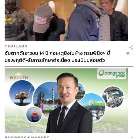
THAILAND
จับตาคดีเยาวชน 14 ปี ก่อเหตุยิงในห้าง กรมพินิจฯ ชี้
...
ประพฤติดี-รับการรักษาต่อเนื่อง ประเมินปล่อยตัว
BUSINESS
/
MARKET