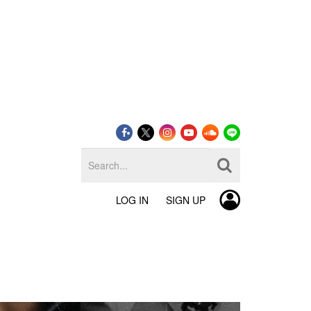
LOG IN
SIGN UP