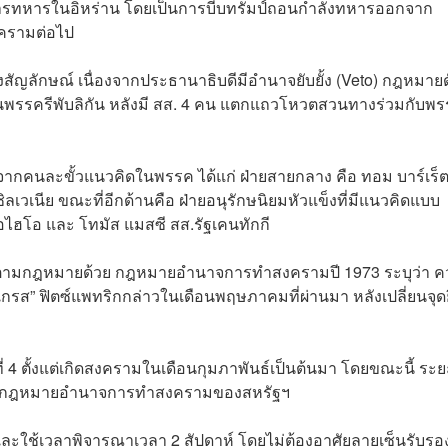
การทหารในอิหร่าน โดยเป็นการบีบทรัมป์ถอนกำลังทหารออกจาก
ครามต่อไป
งสัญลักษณ์ เนื่องจากประธานาธิบดีมีอำนาจยับยั้ง (Veto) กฎหมายด
วในพรรครีพับลิกัน หลังมี สส. 4 คน แตกแถวโหวตสวนทางร่วมกับพ
กคนละขั้วแนวคิดในพรรค ได้แก่ ฝ่ายสายกลาง คือ ทอม บาร์เร็ต
ิลเวเนีย ขณะที่อีกด้านคือ ฝ่ายอนุรักษนิยมหัวแข็งที่มีแนวคิดแบบ
ัฐโอไฮโอ และ โทมัส แมสซี สส.รัฐเคนทักกี
ัติตามกฎหมายด้วย กฎหมายอำนาจการทำสงครามปี 1973 ระบุว่า 
องเกรส” ฟิตซ์แพทริกกล่าวในเดือนพฤษภาคมที่ผ่านมา หลังเปลี่ยนจุด
ี่ 4 ตั้งแต่เกิดสงครามในเดือนกุมภาพันธ์เป็นต้นมา โดยขณะนี้ ระย
ไว้ตามกฎหมายอำนาจการทำสงครามของสหรัฐฯ
และใช้เวลาพิจารณาเวลา 2 สัปดาห์ โดยไม่ต้องอาศัยลายเซ็นรับรอ