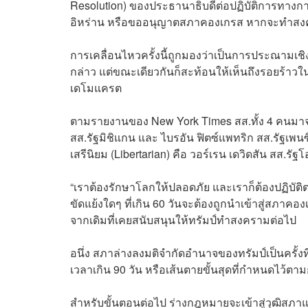
Resolution) ของประธานาธิบดีต่อปฏิบัติการทาง
อิหร่าน หรือขออนุญาตสภาคองเกรส หากจะทำสง
การเคลื่อนไหวครั้งนี้ถูกมองว่าเป็นการประณามเชิ
กล่าว แต่ขณะเดียวกันก็สะท้อนให้เห็นถึงรอยร้า
เดโมแครต
ตามรายงานของ New York Times สส.ทั้ง 4 คนมาจา
สส.รัฐมิชิแกน และ ไบรอัน ฟิตซ์แพทริก สส.รัฐเพนซ
เสรีนิยม (Libertarian) คือ วอร์เรน เดวิดสัน สส.ร
“เราต้องรักษาโลกให้ปลอดภัย และเราก็ต้องปฏิบ
ขัดแย้งใดๆ ที่เกิน 60 วันจะต้องถูกนำเข้าสู่สภาค
จากเดิมที่เคยสนับสนุนให้ทรัมป์ทำสงครามต่อไป
อนึ่ง สภาล่างลงมติจำกัดอำนาจของทรัมป์เป็นครั้งท
เวลาเกิน 90 วัน หรือเส้นตายขั้นสุดที่กำหนด
สำหรับขั้นตอนต่อไป ร่างกฎหมายจะเข้าสู่วุฒิสภา