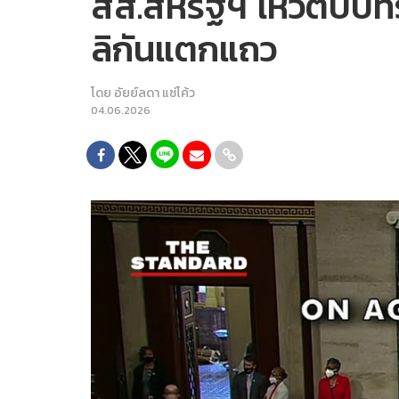
สส.สหรัฐฯ โหวตบีบทร
ลิกันแตกแถว
โดย
อัยย์ลดา แซ่โค้ว
04.06.2026