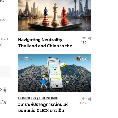
อน
อินโดนีเซีย
เร็จ
ดว่า
Navigating Neutrality:
190
ง”
Thailand and China in the
Age of a New Global
Order
บผู้
ง
BUSINESS
/
ECONOMIC
น่ใจ
2.6K
วิเคราะห์ปรากฏการณ์คนแห่
ขอสินเชื่อ CLICX อาจเป็น
เพียงยอดภูเขาน้ำแข็ง ของ