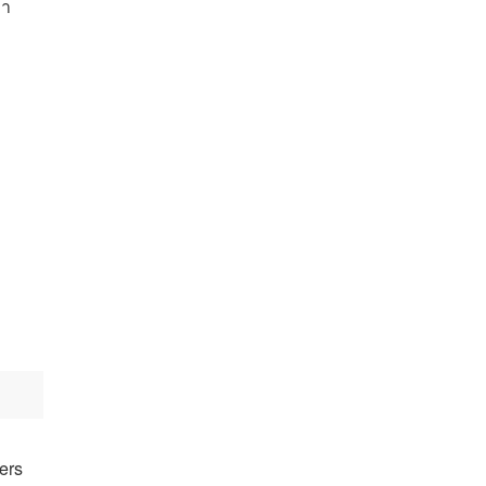
มา
ers