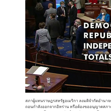
สภาผู้แทนราษฎรสหรัฐอเมริกา ลงมติจำกัดอำน
ถอนกำลังออกจากอิหร่าน หรือต้องขออนุญาตสภาคอ