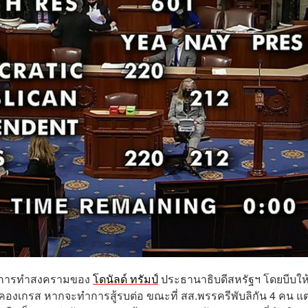
าจการทำสงครามของ
โดนัลด์ ทรัมป์
ประธานาธิบดีสหรัฐฯ โดยบีบให
งเกรส หากจะทำการสู้รบต่อ ขณะที่ สส.พรรครีพับลิกัน 4 คน แ