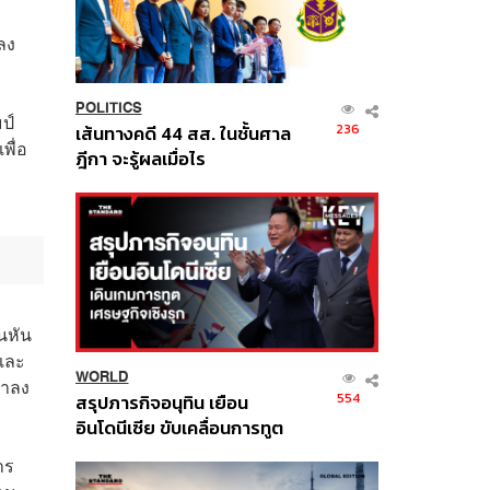
ง
ลง
POLITICS
ป์
236
เส้นทางคดี 44 สส. ในชั้นศาล
พื่อ
ฎีกา จะรู้ผลเมื่อไร
นหัน
และ
WORLD
ลาลง
554
สรุปภารกิจอนุทิน เยือน
อินโดนีเซีย ขับเคลื่อนการทูต
เศรษฐกิจเชิงรุก ประกาศหุ้น
าร
ส่วนยุทธศาสตร์ไทย –