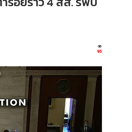
ารอยร้าว 4 สส. รีพับ
95