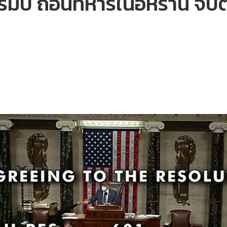
ัมป์ ถอนทหารในอิหร่าน จับต