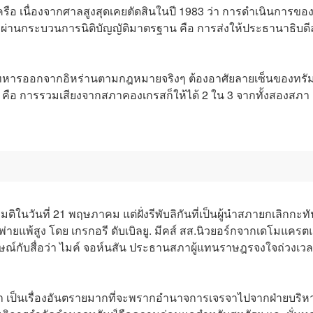
ือ เนื่องจากศาลสูงสุดเคยตัดสินในปี 1983 ว่า การดำเนินการขอ
องผ่านกระบวนการนิติบัญญัติมาตรฐาน คือ การส่งให้ประธานาธิบดี
นทหารออกจากอิหร่านตามกฎหมายจริงๆ ต้องอาศัยลายเซ็นของทรัม
ง คือ การรวมเสียงจากสภาคองเกรสก็ให้ได้ 2 ใน 3 จากทั้งสองสภา เ
นวันที่ 21 พฤษภาคม แต่ฝั่งรีพับลิกันที่เป็นผู้นำสภายกเลิกกะทั
แพ้สูง โดย เกรกอรี ดับเบิลยู. มีคส์ สส.นิวยอร์กจากเดโมแครต
ณ์กับสื่อว่า ไมค์ จอห์นสัน ประธานสภาผู้แทนราษฎรจงใจถ่วงเว
่า เป็นเรื่องอันตรายมากที่จะพรากอำนาจการเจรจาไปจากฝ่ายบริห