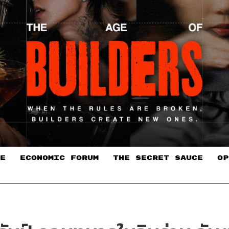
E
ECONOMIC FORUM
THE SECRET SAUCE​
OP