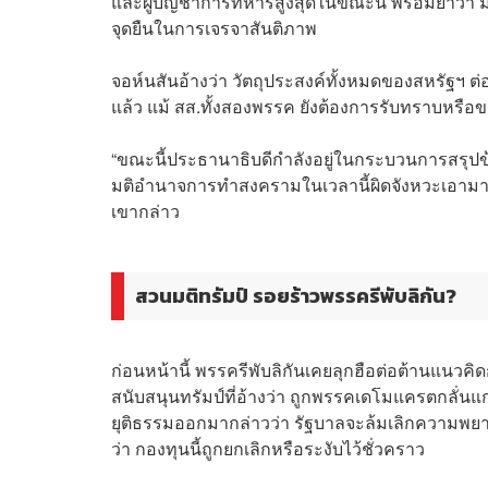
และผู้บัญชาการทหารสูงสุดในขณะนี้ พร้อมย้ำว่า
จุดยืนในการเจรจาสันติภาพ
จอห์นสันอ้างว่า วัตถุประสงค์ทั้งหมดของสหรัฐฯ 
แล้ว แม้ สส.ทั้งสองพรรค ยังต้องการรับทราบหรือข
“ขณะนี้ประธานาธิบดีกำลังอยู่ในกระบวนการสรุปข้
มติอำนาจการทำสงครามในเวลานี้ผิดจังหวะเอามากๆ แ
เขากล่าว
สวนมติทรัมป์ รอยร้าวพรรครีพับลิกัน?
ก่อนหน้านี้ พรรครีพับลิกันเคยลุกฮือต่อต้านแนวคิดก
สนับสนุนทรัมป์ที่อ้างว่า ถูกพรรคเดโมแครตกลั่น
ยุติธรรมออกมากล่าวว่า รัฐบาลจะล้มเลิกความพยาย
ว่า กองทุนนี้ถูกยกเลิกหรือระงับไว้ชั่วคราว