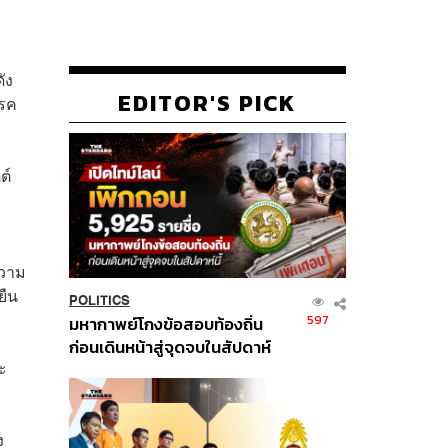
ัง
EDITOR'S PICK
รรค
ต์
ความ
ยืน
POLITICS
597
มหากาพย์โกงข้อสอบท้องถิ่น
ก่อนเดินหน้าสู่จุดจบในสัปดาห์
ะ
นี้
ง