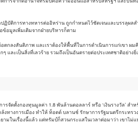
 มติการจำกัดอำนาจทรัมป์คือความอ่อนแอสำหรับสหรัฐฯ และบั่นท
ต่อปฏิบัติการทางทหารต่ออิหร่าน ถูกกำหนดไว้ชัดเจนและบรรลุผลสำ
อข้อมูลเพิ่มเติมจากฝ่ายบริหารก็ตาม
อตกลงสันติภาพ และเราต้องให้พื้นที่ในการดำเนินการแก่เขา ผมคิ
ละเป็นสิ่งที่เลวร้าย รวมถึงเป็นอันตรายต่อประเทศชาติอย่างยิ่
ารจัดตั้งกองทุนมูลค่า 1.8 พันล้านดอลลาร์ หรือ ‘เงินรางวัล’ สำหรั
แกล้งทางการเมือง ทำให้ ท็อดด์ บลานช์ รักษาการรัฐมนตรีกระทรว
ามในเรื่องนี้แล้ว แต่ทรัมป์ก็สวนกระแสในเวลาต่อมาว่า เขาไม่แ