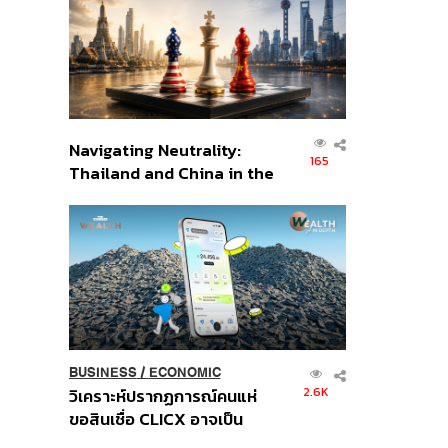
อินโดนีเซีย
Navigating Neutrality:
165
Thailand and China in the
Age of a New Global
Order
BUSINESS
/
ECONOMIC
2.6K
วิเคราะห์ปรากฏการณ์คนแห่
ขอสินเชื่อ CLICX อาจเป็น
เพียงยอดภูเขาน้ำแข็ง ของ