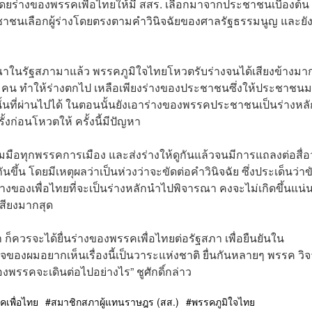
โดยร่างของพรรคเพื่อไทยให้มี สสร. เลือกมาจากประชาชนเบื้องต้น 
ประชาชนเลือกผู้ร่างโดยตรงตามคำวินิจฉัยของศาลรัฐธรรมนูญ และยัง
ิจารณาในรัฐสภามาแล้ว พรรคภูมิใจไทยโหวตรับร่างจนได้เสียงข้างมา
ป 6 คน ทำให้ร่างตกไป เหลือเพียงร่างของประชาชนซึ่งให้ประชาชน
้นที่ผ่านไปได้ ในตอนนั้นยังเอาร่างของพรรคประชาชนเป็นร่างหลั
ั้งก่อนโหวตให้ ครั้งนี้มีปัญหา
่วมมือทุกพรรคการเมือง และส่งร่างให้ดูกันแล้วจนมีการแถลงต่อสื่อ
นขึ้น โดยมีเหตุผลว่าเป็นห่วงว่าจะขัดต่อคำวินิจฉัย ซึ่งประเด็นว่าข
่ร่างของเพื่อไทยที่จะเป็นร่างหลักนำไปพิจารณา คงจะไม่เกิดขึ้นแน
เสียงมากสุด
นห้า ก็ควรจะได้ยื่นร่างของพรรคเพื่อไทยต่อรัฐสภา เพื่อยืนยันใน
องผมอยากเห็นเรื่องนี้เป็นวาระแห่งชาติ ยื่นกันหลายๆ พรรค วิ
ของพรรคจะเดินต่อไปอย่างไร” ชูศักดิ์กล่าว
คเพื่อไทย
สมาชิกสภาผู้แทนราษฎร (สส.)
พรรคภูมิใจไทย