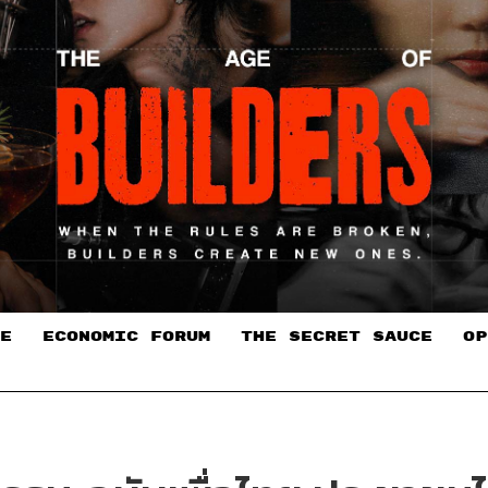
E
ECONOMIC FORUM
THE SECRET SAUCE​
OP