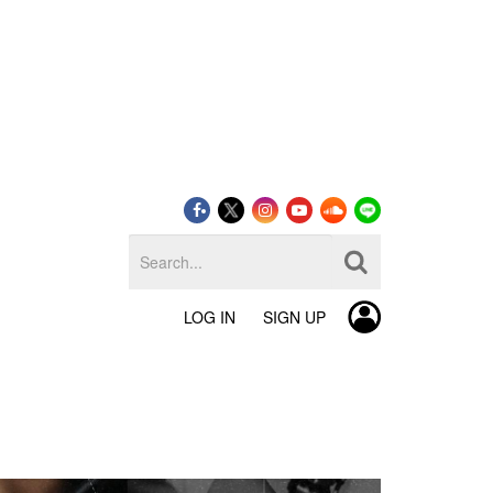
LOG IN
SIGN UP