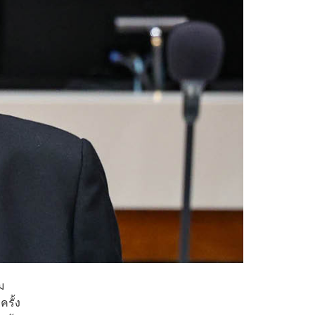
ม
รั้ง