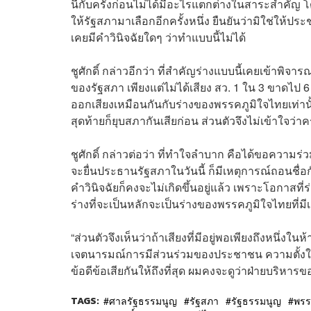
นี้กับครั้งก่อนไม่ได้มีอะไรแตกต่างในสาระสำคัญ 
ให้รัฐสภามาเลือกอีกครั้งหนึ่ง ยืนยันว่ามิใช่ให้
เคยมีคำวินิจฉัยใดๆ ว่าทำแบบนี้ไม่ได้
ชูศักดิ์ กล่าวอีกว่า ที่สำคัญร่างแบบนี้เคยเข้าพ
ของรัฐสภา เพียงแต่ไม่ได้เสียง สว. 1 ใน 3 ขาดไ
ออกเสียงเหมือนกันกับร่างของพรรคภูมิใจไทยเท่านั
สุดท้ายก็ยุบสภากันเสียก่อน ส่วนตัวจึงไม่เข้าใจว่าคร
ชูศักดิ์ กล่าวต่อว่า ที่ทำใจลำบาก คือได้ขอความร
จะยื่นประธานรัฐสภาในวันนี้ ก็มีเหตุการณ์ถอนชื่อกั
คำวินิจฉัยก็คงจะไม่เกิดขึ้นอยู่แล้ว เพราะโอกาสที
ร่างที่จะเป็นหลักจะเป็นร่างของพรรคภูมิใจไทยที่มี
“ส่วนตัวจึงเห็นว่าถ้าเสียงที่มีอยู่พอเพียงถึงหนึ่งใ
เจตนารมณ์การมีส่วนร่วมของประชาชน ความตั้งใจข
ข้อดีข้อเสียกันให้ถึงที่สุด ผมคงจะดูว่าฝ่ายบริหาร
TAGS:
ศาลรัฐธรรมนูญ
รัฐสภา
รัฐธรรมนูญ
พรร