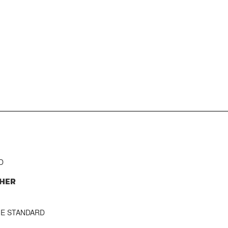
D
HER
THE STANDARD