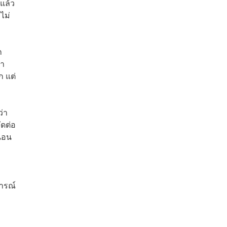
แล้ว
ไม่
ก
มา
ก แต่
ว่า
ัดต่อ
่นอน
จารณ์