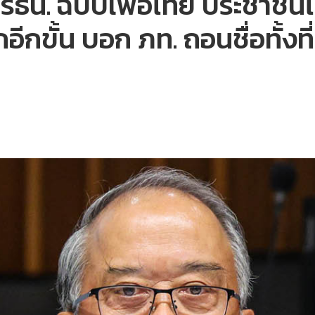
ไข รธน. ฉบับเพื่อไทย ประชาชนไ
กขั้น บอก ภท. ถอนชื่อทั้งที่