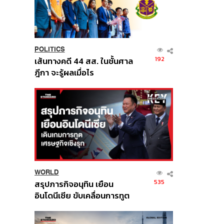
POLITICS
192
เส้นทางคดี 44 สส. ในชั้นศาล
ฎีกา จะรู้ผลเมื่อไร
WORLD
535
สรุปภารกิจอนุทิน เยือน
อินโดนีเซีย ขับเคลื่อนการทูต
เศรษฐกิจเชิงรุก ประกาศหุ้น
ส่วนยุทธศาสตร์ไทย –