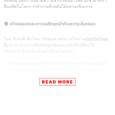
สัมพันธ์ และการนิยามความสำเร็จขึ้นมาใหม่ จะช่วยให้เรา
ยืนหยัดในโลกการทำงานที่กดดันได้อย่างแข็งแกร่ง
🟡 เบ้าหลอมและการเผชิญหน้ากับความล้มเหลว
โอม รัธพงศ์ เติบโตมากับคุณตาคุณยายในย่าน
สุขุมวิทร้อยห
นึ่ง
ท่ามกลางการฟังเพลงลูกทุ่งและเพลงป็อปที่คนใน
ครอบครัวมักจะร้องคลอไปด้วยกันเสมอ
ความคุ้นเคยกับดนตรีทำให้เขาเริ่มสนใจเพลงฮิปฮอปผ่านทีวี
ดาวเทียม และลองแต่งไรม์ในวัยเรียนเพื่อเป็นเครื่องมือ
ระบายความรู้สึก จุดเปลี่ยนเริ่มต้นขึ้นเมื่อเขาขึ้นเวทีแบทเทิล
READ MORE
Rap is Now ครั้งแรกแล้วเกิดความผิดพลาดจนตระหนักว่า
ทักษะตัวเองยังไม่ดีพอ เขาเลือกใช้ความรู้สึกนั้นเป็นแรงผลัก
ดันในการฝึกซ้อมจนยอมทิ้งเรื่องผลการเรียน ผลลัพธ์จากการ
โฟกัสคือวันที่ได้เงิน 5,000 บาทแรกจากแพลตฟอร์ม
YouTube ขณะนั่งเรียนวิชาคณิตศาสตร์ ทำให้รู้สึกภูมิใจกับ
ตัวเองมาก