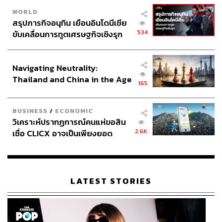
WORLD
สรุปภารกิจอนุทิน เยือนอินโดนีเซีย
534
ขับเคลื่อนการทูตเศรษฐกิจเชิงรุก
ประกาศหุ้นส่วนยุทธศาสตร์ไทย –
อินโดนีเซีย
Navigating Neutrality:
Thailand and China in the Age
165
of a New Global Order
BUSINESS
/
ECONOMIC
วิเคราะห์ปรากฏการณ์คนแห่ขอสิน
2.6K
เชื่อ CLICX อาจเป็นเพียงยอด
ภูเขาน้ำแข็ง ของปัญหาหนี้ครัว
เรือนไทยที่ถูกซุกไว้
LATEST STORIES