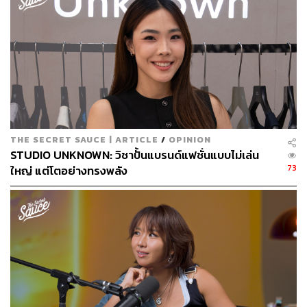
มันไม่สนุกถ้าทำเหมือนเดิม ผมพร้อมให้ขายก๋วยเตี๋ยวได้
ตลอดเวลาเลย คือเพลงผมไม่ต้องดังก็ได้”
การผูกเป้าหมายชีวิตไว้กับตัวชี้วัดภายนอกเพียงอย่างเดียว
อาจทำให้หลงทางได้ง่าย การหันมาโฟกัสกับความสุข
ระหว่างการทำงานและกล้าทดลองสิ่งใหม่ โดยไม่ต้องกดดัน
ตัวเองให้สมบูรณ์แบบในทุกผลงาน คือทางเลือกที่ช่วยให้
ทำงานได้อย่างยั่งยืนขึ้น
THE SECRET SAUCE | ARTICLE
/
OPINION
STUDIO UNKNOWN: วิชาปั้นแบรนด์แฟชั่นแบบไม่เล่น
เรื่องของยังโอมอาจบอกเราว่า ชีวิตและการทำงานคือ
73
ใหญ่ แต่โตอย่างทรงพลัง
กระบวนการเรียนรู้ที่ต้องเจอทั้งความผิดพลาดและการปรับ
ตัว ความกล้าที่จะมองเห็นจุดอ่อนของตัวเองเพื่อนำมาพัฒนา
หมั่นสำรวจอีโก้เพื่อไม่ให้เผลอสร้างความกดดันให้คนรอบ
ข้าง และทบทวนเป้าหมายในการทำงานอยู่เสมอ จะช่วยหา
ระยะห่างที่พอดีในการทำงานและอยู่ร่วมกับผู้อื่นได้อย่าง
สมดุล