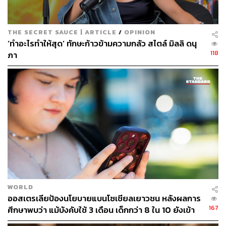
THE SECRET SAUCE | ARTICLE
/
OPINION
‘ทำอะไรทำให้สุด’ ทักษะก้าวข้ามความกลัว สไตล์ มิลลิ ดนุ
118
ภา
TAGS:
เพลง
สุขุมวิท
อีโก้
Youtube
The Secret Sauce
ศิลปิน
ความสัมพันธ์
Rap is Now
ไบโพลาร์
YOUNGOHM
WORLD
ออสเตรเลียป้องนโยบายแบนโซเชียลเยาวชน หลังผลการ
167
ศึกษาพบว่า แม้บังคับใช้ 3 เดือน เด็กกว่า 8 ใน 10 ยังเข้า
202
ถึง