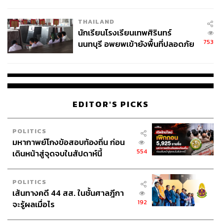
ผลิต 8.3 ล้าน สู่ข้อพิพาท ‘มา
เวลล์ฯ’ ฟ้อง ‘โทน บางแค’ ผิดนัด
THAILAND
จ่ายหนี้-แอบระบุแบรนด์
นักเรียนโรงเรียนเทพศิรินทร์
753
นนทบุรี อพยพเข้ายังพื้นที่ปลอดภัย
ชั่วคราว หลังเหตุใช้อาวุธปืนภายใน
โรงเรียนคลี่คลาย
EDITOR'S PICKS
POLITICS
มหากาพย์โกงข้อสอบท้องถิ่น ก่อน
554
เดินหน้าสู่จุดจบในสัปดาห์นี้
POLITICS
เส้นทางคดี 44 สส. ในชั้นศาลฎีกา
192
จะรู้ผลเมื่อไร