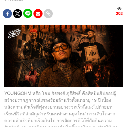
202
YOUNGOHM หรือ โอม รัธพงศ์ ภูรีสิทธิ์ คือศิลปินฮิปฮอปผู้
สร้างปรากฏการณ์เพลงร้อยล้านวิวตั้งแต่อายุ 19 ปี เบื้อง
หลังความสำเร็จที่พุ่งทะยานอย่างรวดเร็วนี้แฝงไปด้วยบท
เรียนชีวิตที่สำคัญสำหรับคนทำงานยุคใหม่ การเติบโตจาก
ความสำเร็จที่มาเร็วเกินไป การจัดการอีโก้ที่กัดกินความ