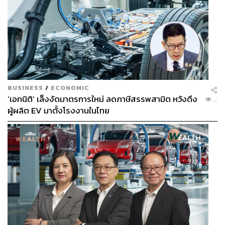
BUSINESS
/
ECONOMIC
‘เอกนิติ’ เล็งงัดมาตรการใหม่ ลดภาษีสรรพสามิต หวังดึง
...
ผู้ผลิต EV มาตั้งโรงงานในไทย