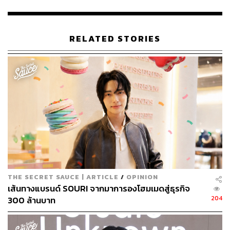
เราก็เอาความเป็นเราไปครอบเขาเยอะเกินไป หวังดีนะ แต่วิธี
มันอาจจะฮาร์ดคอร์จนกลายเป็นอีโก้ที่ล้นไปหาคนอื่น”
RELATED STORIES
เมื่อความคาดหวังไม่เป็นไปตามที่คิด ความผิดหวังก็ย้อนกลับ
มาส่งผลกระทบต่อตัวเขาเองจนนำไปสู่ภาวะซึมเศร้าและไบ
โพลาร์ในช่วงอายุ 18 ปี ปัญหานี้บังคับให้เขาต้องกลับมาทบท
วนพฤติกรรมตัวเอง เขาเริ่มถอยออกมาใช้เวลาอยู่คนเดียว
ปล่อยให้คนอื่นเติบโตในเส้นทางของตัวเอง และลดการเอา
ความสุขไปผูกติดกับความสำเร็จของใคร
🟡 มุมมองต่อเป้าหมายที่ไม่ได้มีแค่ยอดวิว
ภาพลักษณ์ของแรปเปอร์มักถูกเชื่อมโยงกับไลฟ์สไตล์ที่หวือ
THE SECRET SAUCE | ARTICLE
/
OPINION
หวา แต่ศิลปินหนุ่มคนนี้กลับมองว่าการทำงานศิลปะเหมือนซี
เส้นทางแบรนด์ SOURI จากมาการองโฮมเมดสู่ธุรกิจ
รีส์ที่ต้องมีตอนใหม่ให้ได้เรียนรู้อยู่เสมอ เขาปฏิเสธที่จะทำ
204
300 ล้านบาท
เพลงตามสูตรสำเร็จเดิมๆ เพียงเพราะมันขายได้
“ผมมองเหมือนชีวิตเราเป็นซีรีส์เรื่องนึง อัลบั้มนึงก็เป็นตอนนึง