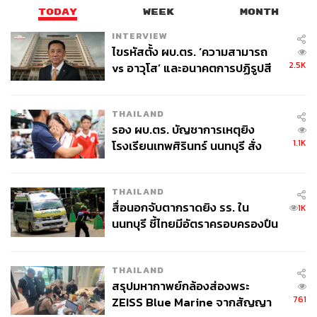
TODAY
WEEK
MONTH
INTERVIEW
ไขรหัสตั้ง ผบ.ตร. ‘ความสามารถ
2.5K
vs อาวุโส’ และอนาคตการปฏิรูปสี
กากี กับ พล.ต.อ. เอก อังสนานนท์
THAILAND
รอง ผบ.ตร. บัญชาการเหตุยิง
1.1K
โรงเรียนเทพศิรินทร์ นนทบุรี สั่ง
ค้นหา 2 รอบยืนยันไร้คนติดค้าง พบ
ศพปู่-ย่าที่บ้านพักผู้ก่อเหตุ
THAILAND
สื่อนอกจับตากราดยิง รร. ใน
1K
นนทบุรี ชี้ไทยมีอัตราครอบครองปืน
สูงในระดับต้นของภูมิภาค
THAILAND
สรุปมหากาพย์กล้องส่องพระ
761
ZEISS Blue Marine จากสัญญา