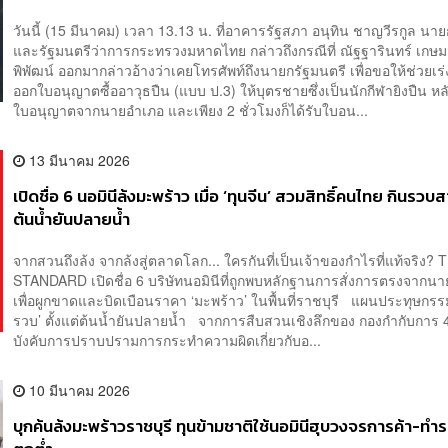
วันนี้ (15 มีนาคม) เวลา 13.13 น. ที่อาคารรัฐสภา อนุทิน ชาญวีรกูล นา
และรัฐมนตรีว่าการกระทรวงมหาดไทย กล่าวถึงกรณีที่ ณัฐฐารินทร์ เกษ
พิพัฒน์ ออกมากล่าวอ้างว่าเคยโทรศัพท์ถึงนายกรัฐมนตรี เพื่อขอให้ช่วยเร
ออกใบอนุญาตซื้ออาวุธปืน (แบบ ป.3) ให้บุตรชายซึ่งเป็นนักกีฬายิงปืน หลั
ใบอนุญาตจากนายอำเภอ และเพียง 2 ชั่วโมงก็ได้รับใบอน...
13 มีนาคม 2026
เปิดชื่อ 6 นอมินีล้งมะพร้าว เมื่อ ‘ทุนจีน’ สวมสิทธิ์คนไทย กินรว
ต้นน้ำยันปลายน้ำ
จากสวนถึงล้ง จากล้งสู่ตลาดโลก... ใครกันที่เป็นเจ้าของกำไรที่แท้จริง? 
STANDARD เปิดชื่อ 6 บริษัทนอมินีที่ถูกพบหลักฐานการสั่งการตรงจากนา
เพื่อผูกขาดและบิดเบือนราคา ‘มะพร้าว’ ในพื้นที่ราชบุรี แผนประทุษกรรม
รวบ’ ตั้งแต่ต้นน้ำยันปลายน้ำ จากการสืบสวนเชิงลึกของ กองกำกับการ 
บังคับการปราบปรามการกระทำความผิดเกี่ยวกับอ...
10 มีนาคม 2026
บุกค้นล้งมะพร้าวราชบุรี ทุนข้ามชาติใช้นอมินีฮุบวงจรการค้า-ทำ