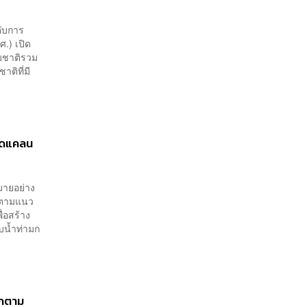
คับการ
.) เปิด
ามชาติรวม
าติที่มี
ขาดแคลน
มายอย่าง
้ำตามแนว
่อสร้าง
็บน้ำท่ามก
จกตาม