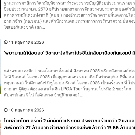
ฐานะกรรมาธิการวิสามัญพิจารณาร่างพระราชบัญญัติงบประมาณรายจ่
ปีงบประมาณ พ.ศ. 2570 อภิปรายซักถามการจัดสรรงบประมาณของสำน
สภาความมั่นคงแห่งชาติ (สมช.) กองอำนวยการรักษาความมั่นคงภายใน
อาณาจักร (กอ.รมน.) และสำนักงานคณะกรรมการการรักษาความมั่นคง
ไซเบอร์แห่งชาติ (สก...
11 พฤษภาคม 2026
‘พยายามให้น้อยลง’ วิชาเบาใจที่พาโปรจีโน่กลับมาป้องกันแชมป์ มิ
หลังจากครองมือ 1 ของโลกมาตั้งแต่ 4 สิงหาคม 2025 หรือหลังจบกอล์ฟเม
ไอจี วีแมนส์ โอเพน 2025 เมื่อฤดูกาลก่อน จนมาถึงเมื่อวันพฤหัสบดีที่ผ่าน
พฤษภาคม) ในศึกกอล์ฟ มิซูโฮ อเมริกาส์ โอเพน 2026 เป็นครั้งแรก ที่ โปร
อาฒยา ฐิติกุล ต้องลงเล่นในศึก LPGA Tour ในฐานะโปรมือ 2 ของโลก เ
สัปดาห์ก่อน จีโน่ ก็เดินทางเข้าสู่ศึกเมเจอร์...
10 พฤษภาคม 2026
ไทยช่วยไทย ครั้งที่ 2 คึกคักทั่วประเทศ ประชาชนร่วมกว่า 2 แสนค
สะพัดกว่า 27 ล้านบาท ช่วยลดค่าครองชีพแล้วกว่า 13.66 ล้านบา