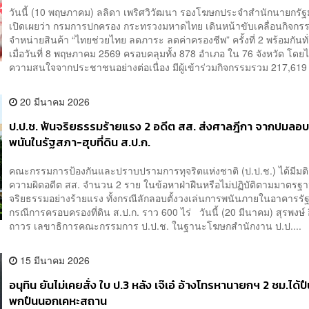
วันนี้ (10 พฤษภาคม) ลลิดา เพริศวิวัฒนา รองโฆษกประจำสำนักนายกรัฐ
เปิดเผยว่า กรมการปกครอง กระทรวงมหาดไทย เดินหน้าขับเคลื่อนกิจกร
จำหน่ายสินค้า “ไทยช่วยไทย ลดภาระ ลดค่าครองชีพ” ครั้งที่ 2 พร้อมกันท
เมื่อวันที่ 8 พฤษภาคม 2569 ครอบคลุมทั้ง 878 อำเภอ ใน 76 จังหวัด โดยไ
ความสนใจจากประชาชนอย่างต่อเนื่อง มีผู้เข้าร่วมกิจกรรมรวม 217,619 
20 มีนาคม 2026
ป.ป.ช. ฟันจริยธรรมร้ายแรง 2 อดีต สส. ส่งศาลฎีกา จากปมลอบ
พนันในรัฐสภา-ฮุบที่ดิน ส.ป.ก.
คณะกรรมการป้องกันและปราบปรามการทุจริตแห่งชาติ (ป.ป.ช.) ได้มีมติช
ความผิดอดีต สส. จำนวน 2 ราย ในข้อหาฝ่าฝืนหรือไม่ปฏิบัติตามมาตรฐ
จริยธรรมอย่างร้ายแรง ทั้งกรณีลักลอบตั้งวงเล่นการพนันภายในอาคารร
กรณีการครอบครองที่ดิน ส.ป.ก. ราว 600 ไร่ วันนี้ (20 มีนาคม) สุรพงษ์
ถาวร เลขาธิการคณะกรรมการ ป.ป.ช. ในฐานะโฆษกสำนักงาน ป.ป....
15 มีนาคม 2026
อนุทิน ยันไม่เคยสั่ง ใบ ป.3 หลัง เจ๊เอ๋ อ้างโทรหานายกฯ 2 ชม.ได้ปื
พกปืนนอกเคหะสถาน