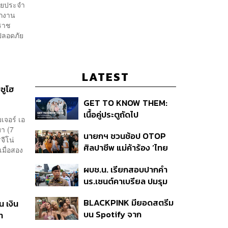
ายประจำ
ักงาน
ราช
ปลอดภัย
LATEST
ซูโฮ
GET TO KNOW THEM:
เนื้อคู่ประตูถัดไป
เจอร์ เอ
มา (7
นายกฯ ชวนช้อป OTOP
จีโน่
ศิลปาชีพ แม่ค้าร้อง ‘ไทย
มื่อสอง
ช่วยไทย พลัส’ สุดยอด
ผบช.น. เรียกสอบปากคำ
ถามมีต่อไหม นายกฯ ตอบ
นร.เซนต์คาเบรียล ปมรุม
‘เดี๋ยวจะพยายาม’
ทำร้ายเพื่อน-ใช้ปืนขู่ สั่ง
BLACKPINK มียอดสตรีม
น เงิน
ดำเนินคดีแล้ว
บน Spotify จาก
ท
ประเทศไทยสูงถึง 536 ล้าน