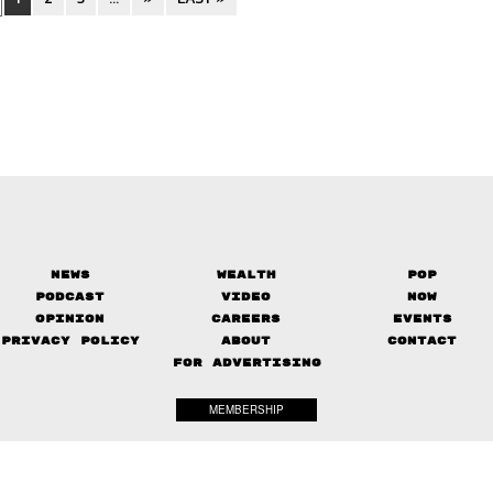
News
Wealth
Pop
Podcast
Video
Now
Opinion
Careers
Events
Privacy Policy
About
Contact
FOR ADVERTISING
MEMBERSHIP