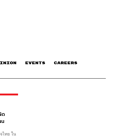
INION
EVENTS
CAREERS
ผิด
ผน
ิใจไทย ใน