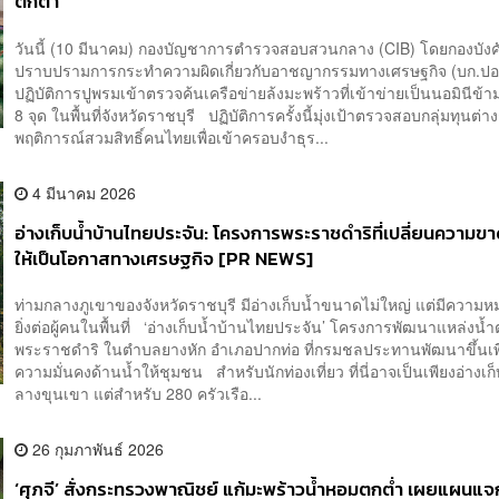
ตกต่ำ
วันนี้ (10 มีนาคม) กองบัญชาการตำรวจสอบสวนกลาง (CIB) โดยกองบัง
ปราบปรามการกระทำความผิดเกี่ยวกับอาชญากรรมทางเศรษฐกิจ (บก.ปอศ
ปฏิบัติการปูพรมเข้าตรวจค้นเครือข่ายล้งมะพร้าวที่เข้าข่ายเป็นนอมินีข้
8 จุด ในพื้นที่จังหวัดราชบุรี ปฏิบัติการครั้งนี้มุ่งเป้าตรวจสอบกลุ่มทุนต่างช
พฤติการณ์สวมสิทธิ์คนไทยเพื่อเข้าครอบงำธุร...
4 มีนาคม 2026
อ่างเก็บน้ำบ้านไทยประจัน: โครงการพระราชดำริที่เปลี่ยนความ
ให้เป็นโอกาสทางเศรษฐกิจ [PR NEWS]
ท่ามกลางภูเขาของจังหวัดราชบุรี มีอ่างเก็บน้ำขนาดไม่ใหญ่ แต่มีความห
ยิ่งต่อผู้คนในพื้นที่ ‘อ่างเก็บน้ำบ้านไทยประจัน’ โครงการพัฒนาแหล่งน
พระราชดำริ ในตำบลยางหัก อำเภอปากท่อ ที่กรมชลประทานพัฒนาขึ้นเพื
ความมั่นคงด้านน้ำให้ชุมชน สำหรับนักท่องเที่ยว ที่นี่อาจเป็นเพียงอ่างเก
ลางขุนเขา แต่สำหรับ 280 ครัวเรือ...
26 กุมภาพันธ์ 2026
‘ศุภจี’ สั่งกระทรวงพาณิชย์ แก้มะพร้าวน้ำหอมตกต่ำ เผยแผนแ