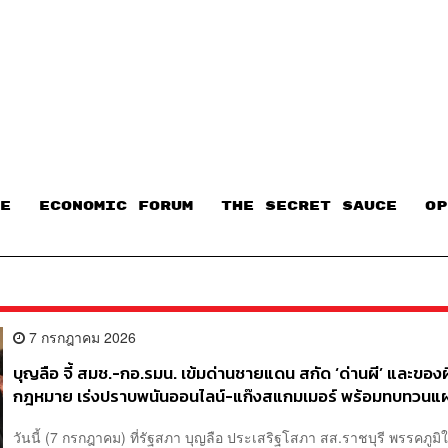
E
ECONOMIC FORUM
THE SECRET SAUCE​
OP
7 กรกฎาคม 2026
บุญลือ จี้ สมช.-กอ.รมน. เข้มด่านชายแดน สกัด ‘ด่านผี’ และของ
กฎหมาย เร่งปราบพนันออนไลน์-แก๊งสแกมเมอร์ พร้อมทบทวนแ
ยุทธศาสตร์ชาติ
วันนี้ (7 กรกฎาคม) ที่รัฐสภา บุญลือ ประเสริฐโสภา สส.ราชบุรี พรรคภูม