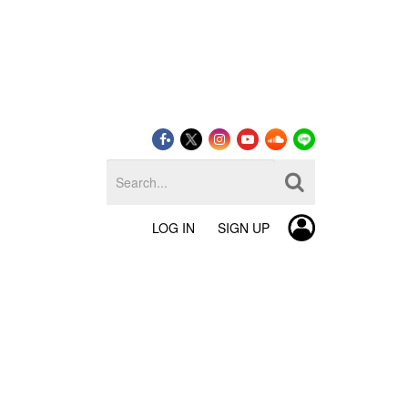
LOG IN
SIGN UP