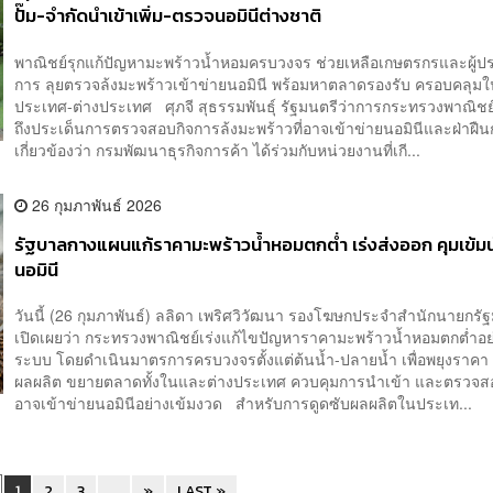
ปั๊ม-จำกัดนำเข้าเพิ่ม-ตรวจนอมินีต่างชาติ
พาณิชย์รุกแก้ปัญหามะพร้าวน้ำหอมครบวงจร ช่วยเหลือเกษตรกรและผู้
การ ลุยตรวจล้งมะพร้าวเข้าข่ายนอมินี พร้อมหาตลาดรองรับ ครอบคลุม
ประเทศ-ต่างประเทศ ศุภจี สุธรรมพันธุ์ รัฐมนตรีว่าการกระทรวงพาณิชย์
ถึงประเด็นการตรวจสอบกิจการล้งมะพร้าวที่อาจเข้าข่ายนอมินีและฝ่าฝืน
เกี่ยวข้องว่า กรมพัฒนาธุรกิจการค้า ได้ร่วมกับหน่วยงานที่เกี...
26 กุมภาพันธ์ 2026
รัฐบาลกางแผนแก้ราคามะพร้าวน้ำหอมตกต่ำ เร่งส่งออก คุมเข้มน
นอมินี
วันนี้ (26 กุมภาพันธ์) ลลิดา เพริศวิวัฒนา รองโฆษกประจำสำนักนายกรั
เปิดเผยว่า กระทรวงพาณิชย์เร่งแก้ไขปัญหาราคามะพร้าวน้ำหอมตกต่ำอย
ระบบ โดยดำเนินมาตรการครบวงจรตั้งแต่ต้นน้ำ-ปลายน้ำ เพื่อพยุงราคา 
ผลผลิต ขยายตลาดทั้งในและต่างประเทศ ควบคุมการนำเข้า และตรวจสอบ
อาจเข้าข่ายนอมินีอย่างเข้มงวด สำหรับการดูดซับผลผลิตในประเท...
1
2
3
...
»
LAST »