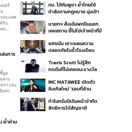
ทบ. โต้กัมพูชา ย้ำไทยใช้
มนตรี
ครั้ง ตลอด 10 ปีที่ผ่านมา
รม
กำลังตามกฎหมาย มุ่งเป้า
ั่วประเทศ
หมายทางทหาร ชี้ความเสีย
ด้รับ
นายกฯ สั่งเข้มพกปืนนอก
หายไทยไม่อาจลบด้วย
คน...
เคหสถาน ชี้ไม่ใช่เจ้าหน้าที่มี
ข้อมูลบิดเบือน
โทษอุกฉกรรจ์ ปืนถูกขโมย
ยศชนัน เคาะแผนความ
ก่อเหตุ เจ้าของร่วมรับผิด
ปลอดภัยในรั้วโรงเรียน
เล่นการ
90 วัน ส่งนักสุขภาพจิต
Travis Scott ไม่รู้สึก
ดูแล-คุมเข้มคัดกรองสิ่ง
กดดันที่ไม่เคยชนะรางวัล
ผิดกฎหมาย
ี้มูล
แกรมมี่ แม้มีชื่อเข้าชิงมา
านทาง
INC MATAWEE เปิดตัว
แล้ว 10 ครั้ง
ัฐสภา และ
ซิงเกิลใหม่ ‘รอบที่ล้าน
 อินทร
(Loop)’ ที่ได้ เน PERSES
ทำไมทรัมป์เดินหน้าจำกัด
มาแสดงในมิวสิกวิดีโอ
สิทธิการได้สัญชาติ
อเมริกันโดยกำเนิดอีกครั้ง
แม้ศาลสูงสุดเคยตัดสิน
น ย้ำห้าม
คัดค้าน