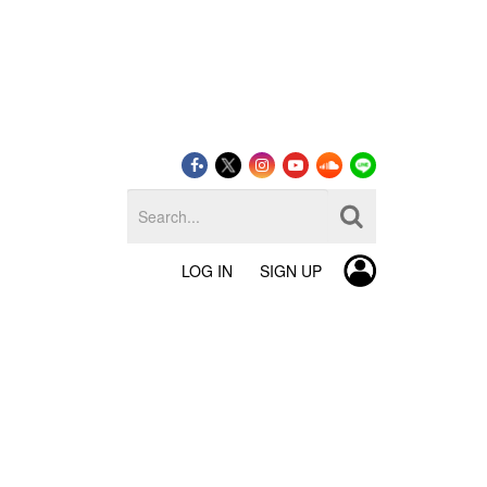
LOG IN
SIGN UP