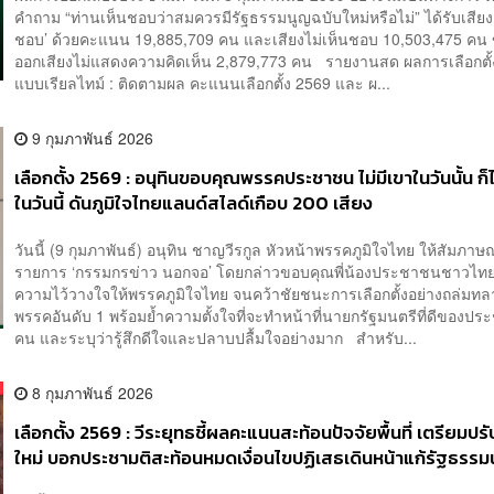
คำถาม “ท่านเห็นชอบว่าสมควรมีรัฐธรรมนูญฉบับใหม่หรือไม่” ได้รับเสียง 
ชอบ’ ด้วยคะแนน 19,885,709 คน และเสียงไม่เห็นชอบ 10,503,475 คน ขณ
ออกเสียงไม่แสดงความคิดเห็น 2,879,773 คน รายงานสด ผลการเลือกตั้
แบบเรียลไทม์ : ติดตามผล คะแนนเลือกตั้ง 2569 และ ผ...
9 กุมภาพันธ์ 2026
เลือกตั้ง 2569 : อนุทินขอบคุณพรรคประชาชน ไม่มีเขาในวันนั้น ก็ไ
ในวันนี้ ดันภูมิใจไทยแลนด์สไลด์เกือบ 200 เสียง
วันนี้ (9 กุมภาพันธ์) อนุทิน ชาญวีรกูล หัวหน้าพรรคภูมิใจไทย ให้สัมภาษ
รายการ ‘กรรมกรข่าว นอกจอ’ โดยกล่าวขอบคุณพี่น้องประชาชนชาวไทย
ความไว้วางใจให้พรรคภูมิใจไทย จนคว้าชัยชนะการเลือกตั้งอย่างถล่มทล
พรรคอันดับ 1 พร้อมย้ำความตั้งใจที่จะทำหน้าที่นายกรัฐมนตรีที่ดีของป
คน และระบุว่ารู้สึกดีใจและปลาบปลื้มใจอย่างมาก สำหรับ...
8 กุมภาพันธ์ 2026
เลือกตั้ง 2569 : วีระยุทธชี้ผลคะแนนสะท้อนปัจจัยพื้นที่ เตรียมปร
ใหม่ บอกประชามติสะท้อนหมดเงื่อนไขปฏิเสธเดินหน้าแก้รัฐธรรม