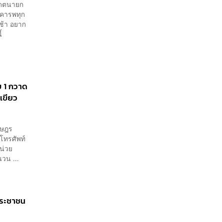
เติบโต 10% ต่อปีในอีก 3-5
ิเดตนายก
เคารพทุก
ปีข้างหน้า
ช้า อยาก
ี้
บ 1 กวาด
เขียว
าษฎร
งโทรศัพท์
น่วย
วน ...
นประชาชน