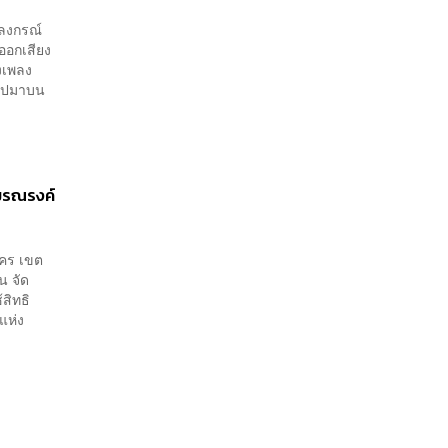
าลงกรณ์
ออกเสียง
งเพลง
นไปมาบน
อมรณรงค์
นคร เขต
น จัด
สิทธิ
่แห่ง