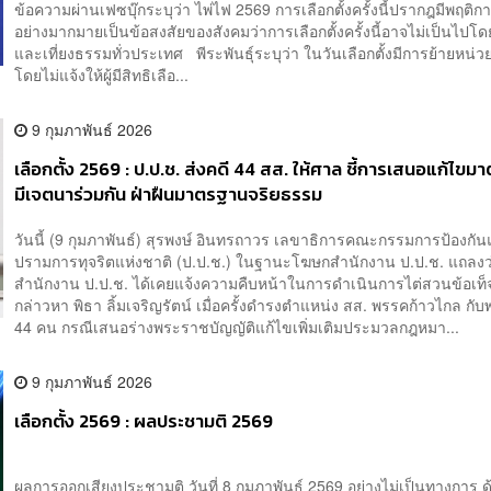
ข้อความผ่านเฟซบุ๊กระบุว่า ไพ่ไฟ 2569 การเลือกตั้งครั้งนี้ปรากฎมีพฤติ
อย่างมากมายเป็นข้อสงสัยของสังคมว่าการเลือกตั้งครั้งนี้อาจไม่เป็นไปโด
และเที่ยงธรรมทั่วประเทศ พีระพันธุ์ระบุว่า ในวันเลือกตั้งมีการย้ายหน่วยเ
โดยไม่แจ้งให้ผู้มีสิทธิเลือ...
9 กุมภาพันธ์ 2026
เลือกตั้ง 2569 : ป.ป.ช. ส่งคดี 44 สส. ให้ศาล ชี้การเสนอแก้ไขมา
มีเจตนาร่วมกัน ฝ่าฝืนมาตรฐานจริยธรรม
วันนี้ (9 กุมภาพันธ์) สุรพงษ์ อินทรถาวร เลขาธิการคณะกรรมการป้องก
ปรามการทุจริตแห่งชาติ (ป.ป.ช.) ในฐานะโฆษกสำนักงาน ป.ป.ช. แถลงว่
สำนักงาน ป.ป.ช. ได้เคยแจ้งความคืบหน้าในการดำเนินการไต่สวนข้อเท็จจ
กล่าวหา พิธา ลิ้มเจริญรัตน์ เมื่อครั้งดำรงตำแหน่ง สส. พรรคก้าวไกล กั
44 คน กรณีเสนอร่างพระราชบัญญัติแก้ไขเพิ่มเติมประมวลกฎหมา...
9 กุมภาพันธ์ 2026
เลือกตั้ง 2569 : ผลประชามติ 2569
ผลการออกเสียงประชามติ วันที่ 8 กุมภาพันธ์ 2569 อย่างไม่เป็นทางการ ด