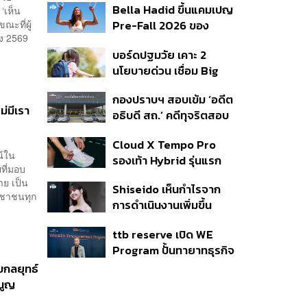
Bella Hadid ขึ้นแคมเปญ
‘เห็น
เสนอยุบกรรมการทั้งชุด
ะที่ผู้
Pre-Fall 2026 ของ
แล้วสรรหาใหม่
ง 2569
แบรนด์ alo
บอร์ดปฐมวัย เคาะ 2
นโยบายด่วน เชื่อม Big
Data 13 หลักอุดช่องโหว่
กองปราบฯ สอบเข้ม ‘อดีต
เด็กตกหล่น-ห้ามสอบ
ม่มีเรา
อธิบดี สถ.’ คดีทุจริตสอบ
แข่งขันเด็กเล็ก เน้นเรียนรู้
ท้องถิ่น แจ้ง 6 ข้อหาหนัก
ผ่านการเล่น
Cloud X Tempo Pro
จ่อชง ป.ป.ช. 12 ส.ค. นี้
ณ์ใน
รองเท้า Hybrid รุ่นแรก
ที่มอบ
ของ On
าย เป็น
Shiseido เห็นกำไรจาก
ระชาชนทุก
การดำเนินงานเพิ่มขึ้น
90.1% ในช่วงครึ่งแรกของ
ttb reserve เปิด WE
ปี 2026
Program ปั้นทายาทธุรกิจ
รุ่นสองสานต่อความมั่งคั่ง
ับกลยุทธ์
ตั้งเป้าขยายฐานลูกค้าแตะ
นูญ
11,000 ราย ดัน AUM