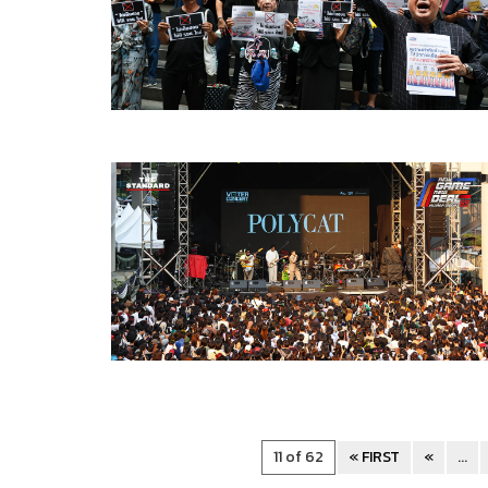
11 of 62
« FIRST
«
...