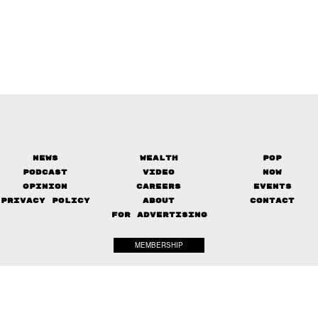
News
Wealth
Pop
Podcast
Video
Now
Opinion
Careers
Events
Privacy Policy
About
Contact
FOR ADVERTISING
MEMBERSHIP