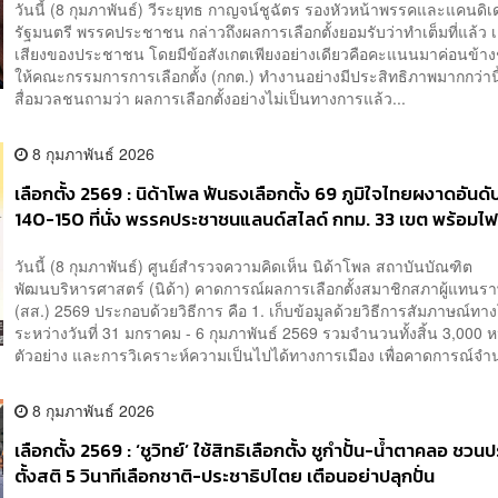
วันนี้ (8 กุมภาพันธ์) วีระยุทธ กาญจน์ชูฉัตร รองหัวหน้าพรรคและแคนด
รัฐมนตรี พรรคประชาชน กล่าวถึงผลการเลือกตั้งยอมรับว่าทำเต็มที่แล้ว 
เสียงของประชาชน โดยมีข้อสังเกตเพียงอย่างเดียวคือคะแนนมาค่อนข้าง
ให้คณะกรรมการการเลือกตั้ง (กกต.) ทำงานอย่างมีประสิทธิภาพมากกว่าน
สื่อมวลชนถามว่า ผลการเลือกตั้งอย่างไม่เป็นทางการแล้ว...
8 กุมภาพันธ์ 2026
เลือกตั้ง 2569 : นิด้าโพล ฟันธงเลือกตั้ง 69 ภูมิใจไทยผงาดอันดั
140-150 ที่นั่ง พรรคประชาชนแลนด์สไลด์ กทม. 33 เขต พร้อมไฟ
ร่าง รธน.ใหม่
วันนี้ (8 กุมภาพันธ์) ศูนย์สำรวจความคิดเห็น นิด้าโพล สถาบันบัณฑิต
พัฒนบริหารศาสตร์ (นิด้า) คาดการณ์ผลการเลือกตั้งสมาชิกสภาผู้แทนร
(สส.) 2569 ประกอบด้วยวิธีการ คือ 1. เก็บข้อมูลด้วยวิธีการสัมภาษณ์ทา
ระหว่างวันที่ 31 มกราคม - 6 กุมภาพันธ์ 2569 รวมจำนวนทั้งสิ้น 3,000 ห
ตัวอย่าง และการวิเคราะห์ความเป็นไปได้ทางการเมือง เพื่อคาดการณ์จำน
8 กุมภาพันธ์ 2026
เลือกตั้ง 2569 : ‘ชูวิทย์’ ใช้สิทธิเลือกตั้ง ชูกำปั้น-น้ำตาคลอ ชว
ตั้งสติ 5 วินาทีเลือกชาติ-ประชาธิปไตย เตือนอย่าปลุกปั่น