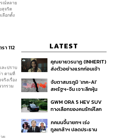
การณ์หลาย
ยสุจริต
ลือกตั้ง
LATEST
ตรา 112
คุณยายวรนาฏ (INHERIT)
ันและปราบ
ส่งตัวอย่างแรกก่อนเข้า
า ตามที่
ฉาย 19 พ.ย. นี้
ริงเรื่อง
จับตาสมรภูมิ ‘เทค-AI’
บพวกรวม
สหรัฐฯ-จีน เจาะลึกหุ้น
กลุ่มได้-เสียประโยชน์ และ
GWM ORA 5 HEV SUV
กลยุทธ์จัดพอร์ตสู้ศึก
ทางเลือกของคนรักษ์โลก
Mega Trend 3-5 ปีข้าง
แบบค่อยเป็นค่อยไป
หน้า
ภคมนจี้นายกฯ เร่ง
ทูลเกล้าฯ ปลดประธาน
กสทช. ขณะ สว.เปรมศักดิ์
้วย