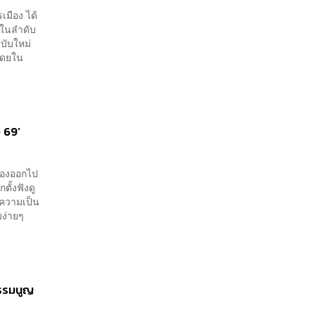
เมือง ได้
ู่ในลำดับ
ฉบับใหม่
 โดยใน
ง 69’
ต้องออกไป
ั้งฟังดู
ในความเป็น
มง่ายๆ
ธรรมนูญ