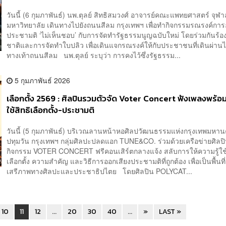
วันนี้ (6 กุมภาพันธ์) นพ.ตุลย์ สิทธิสมวงศ์ อาจารย์คณะแพทยศาสตร์ จุฬ
มหาวิทยาลัย เดินทางไปยังถนนสีลม กรุงเทพฯ เพื่อทำกิจกรรมรณรงค์การ
ประชามติ ‘ไม่เห็นชอบ’ กับการจัดทำรัฐธรรมนูญฉบับใหม่ โดยร่วมกันร้อ
ชาติและการจัดทำใบปลิว เพื่อเดินแจกรณรงค์ให้กับประชาชนที่เดินผ่า
ทางเท้าถนนสีลม นพ.ตุลย์ ระบุว่า การคงไว้ซึ่งรัฐธรรม...
5 กุมภาพันธ์ 2026
เลือกตั้ง 2569 : ศิลปินรวมตัวจัด Voter Concert ฟังเพลงพร้
ใช้สิทธิเลือกตั้ง-ประชามติ
วันนี้ (5 กุมภาพันธ์) บริเวณลานหน้าหอศิลปวัฒนธรรมแห่งกรุงเทพมหา
ปทุมวัน กรุงเทพฯ กลุ่มศิลปะปลดแอก TUNE&CO. ร่วมด้วยเครือข่ายศิลปิ
กิจกรรม VOTER CONCERT ฟรีคอนเสิร์ตกลางแจ้ง สลับการให้ความรู้ใช้
เลือกตั้ง ความสําคัญ และวิธีการออกเสียงประชามติที่ถูกต้อง เพื่อเป็นพื้นที
เสรีภาพทางศิลปะและประชาธิปไตย โดยศิลปิน POLYCAT...
10
11
12
...
20
30
40
...
»
LAST »