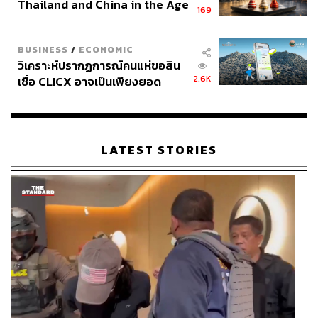
Thailand and China in the Age
169
of a New Global Order
BUSINESS
/
ECONOMIC
วิเคราะห์ปรากฏการณ์คนแห่ขอสิน
2.6K
เชื่อ CLICX อาจเป็นเพียงยอด
ภูเขาน้ำแข็ง ของปัญหาหนี้ครัว
เรือนไทยที่ถูกซุกไว้
LATEST STORIES