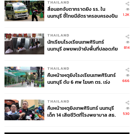
THAILAND
สื่อนอกจับตากราดยิง รร. ใน
1.2K
นนทบุรี ชี้ไทยมีอัตราครอบครองปืน
สูงในระดับต้นของภูมิภาค
THAILAND
นักเรียนโรงเรียนเทพศิรินทร์
814
นนทบุรี อพยพเข้ายังพื้นที่ปลอดภัย
ชั่วคราว หลังเหตุใช้อาวุธปืนภายใน
โรงเรียนคลี่คลาย
THAILAND
คืบหน้าเหตุยิงโรงเรียนเทพศิรินทร์
อ้างอิง:
666
นนทบุรี ดับ 6 ศพ โฆษก ตร. เร่ง
https://www.theguardian.com/sport/2026/apr/26/brea
สอบปมขโมยปืนปู่ก่อเหตุ
d-and-honey-london-marathon-sabastian-sawe-worl
d-record-2026
THAILAND
https://www.runnersworld.com/uk/training/marathon/a
คืบหน้าเหตุยิงเทพศิรินทร์ นนทบุรี
71027488/sebastian-sawe-training-cycle/
530
เด็ก 14 เสียชีวิตที่โรงพยาบาล สธ.
ยืนยันครูเสียชีวิต 5 ราย เจ็บ 22
TAGS:
เทคโนโลยี
Sabastian Sawe
Marathon
Kenya
ราย
Workout
Nutrition
Training
Long Run