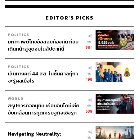
Running
London Marathon
นักวิ่ง
นักวิ่งมาราธอน
EDITOR'S PICKS
POLITICS
มหากาพย์โกงข้อสอบท้องถิ่น ก่อน
564
เดินหน้าสู่จุดจบในสัปดาห์นี้
POLITICS
1.7K
เส้นทางคดี 44 สส. ในชั้นศาลฎีกา
198
จะรู้ผลเมื่อไร
ABOUT THE AUTHOR
WORLD
อนุชิต ไกรวิจิตร
สรุปภารกิจอนุทิน เยือนอินโดนีเซีย
Content Creator ประจำกองบรรณาธิการข่าว
539
ขับเคลื่อนการทูตเศรษฐกิจเชิงรุก
กีฬา สำนักข่าว THE STANDARD ผู้มีงาน
อดิเรกคือการสัมภาษณ์ BNK48
ประกาศหุ้นส่วนยุทธศาสตร์ไทย –
อินโดนีเซีย
Navigating Neutrality: