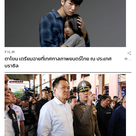
FILM
ตาโขน เตรียมฉายที่เทศกาลภาพยนตร์ไทย ณ ประเทศ
...
บราซิล