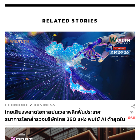
RELATED STORIES
ECONOMIC
/
BUSINESS
ไทยเสี่ยงพลาดโอกาสย่นเวลาพลิกฟื้นประเทศ
668
ธนาคารโลกสำรวจบริษัทไทย 360 แห่ง พบใช้ AI ต่ำสุดใน
กลุ่ม ตามหลังเคนยาและไนจีเรียเกือบ 4 เท่า