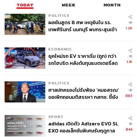
TODAY
WEEK
MONTH
POLITICS
ผลชันสูตร 8 ศพ เหตุยิงใน รร.
1.2K
เทพศิรินทร์ นนทบุรี พบกระสุนเข้า
จุดสำคัญ ‘ศีรษะ-หน้าอก’ ครูถูกยิง
4 นัด จากระยะไกล
ECONOMIC
ยุคใหม่รถ EV ราคาเริ่ม (ถูก) กว่า
1.1K
รถไฮบริด หลังต้นทุนแบตเตอรี่ลด
ลง - จีนแห่บุกตลาดเกิดใหม่
POLITICS
ศาลปกครองไม่รับฟ้อง ‘หมอสรณ’
883
ขอเพิกถอนมติสรรหา กสทช. ชี้ยัง
ไม่ใช่ผู้เดือดร้อนเสียหาย
SPORT
adidas เปิดตัว Adizero EVO SL
844
EXO คอลเล็กชันพิเศษรับฤดูกาล