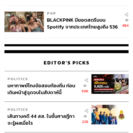
College Football
POP
BLACKPINK มียอดสตรีมบน
484
Spotify จากประเทศไทยสูงถึง 536
ล้านครั้ง ตลอด 10 ปีที่ผ่านมา
EDITOR'S PICKS
POLITICS
มหากาพย์โกงข้อสอบท้องถิ่น ก่อน
596
เดินหน้าสู่จุดจบในสัปดาห์นี้
POLITICS
เส้นทางคดี 44 สส. ในชั้นศาลฎีกา
226
จะรู้ผลเมื่อไร