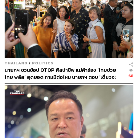
THAILAND
/
POLITICS
นายกฯ ชวนช้อป OTOP ศิลปาชีพ แม่ค้าร้อง ‘ไทยช่วย
68
ไทย พลัส’ สุดยอด ถามมีต่อไหม นายกฯ ตอบ ‘เดี๋ยวจะ
พยายาม’