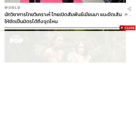
WORLD
นักวิชาการไทยวิเคราะห์ ไทยเปิดสัมพันธ์เมียนมา แนะขีดเส้น
...
ให้ชัดเป็นมิตรได้ถึงจุดไหน
FILM
นาคี๓ ครุฑา นาคี เผยภาพชุดแรก พร้อมปักวันฉาย 22 ต.ค.
...
นี้