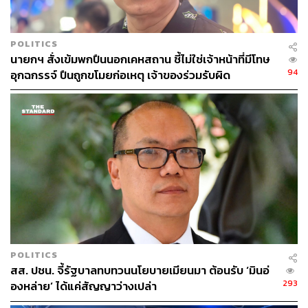
POLITICS
นายกฯ สั่งเข้มพกปืนนอกเคหสถาน ชี้ไม่ใช่เจ้าหน้าที่มีโทษ
94
อุกฉกรรจ์ ปืนถูกขโมยก่อเหตุ เจ้าของร่วมรับผิด
POLITICS
สส. ปชน. จี้รัฐบาลทบทวนนโยบายเมียนมา ต้อนรับ ‘มินอ่
293
องหล่าย’ ได้แค่สัญญาว่างเปล่า