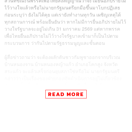
ส่วนที่ขณะนี้พรรคเพื่อไทยส่งสัญญาณว่าจะไม่ยื่นอภิปรายไม่
ไว้วางใจแล้วหรือไม่​​นายกรัฐมนตรี​ยกมือขึ้นมาโบกปฏิเสธ​
ก่อนระบุว่า​ ยังไม่ได้คุย​ แต่เรายังทำงานทุกวัน​ เผชิญเหตุได้
ทุกสถานการณ์​ พร้อมยืนยันว่า หากไม่มีการยื่นอภิปรายไม่ไว้
วางใจรัฐบาลจะอยู่ไม่เกิน 31 มกราคม 2569 แต่หากพรรค
เพื่อไทยยื่นอภิปรายไม่ไว้วางใจรัฐบาลเข้ามาก็เป็นไปตาม
กระบวนการ​ ว่ากันไปตามรัฐธรรมนูญและขั้นตอน​
ผู้สื่อข่าวถามว่า ​จะต้องผลักดันชาวกัมพูชาออกจากบริเวณ
บ้านหนองจาน บ้านหนองหญ้าแก้ว อำเภอโคกสูง​ จังหวัด
สระแก้ว​ จะแล้วเสร็จก่อนยุบสภาใช่หรือไม่​ นายกรัฐมนตรี
กล่าวว่า เป็นเรื่องของฝ่ายกองทัพดำเนินการอยู่ไม่เกี่ยวข้อง
กัน​ ตรงนั้นเป็นเรื่องของความมั่นคง ซึ่งเรื่องอธิปไตยของ
ประเทศไม่มีกรอบ​ เรื่องอธิปไตยของประเทศห้ามรุกล้ำ ห้าม
READ MORE
ย่ำยี​ ห้ามทำลายเกียรติภูมิ​ ห้ามคนไทยโดนทำร้าย​ ไม่
เกี่ยวข้องกับเรื่องอื่น​
TAGS:
รัฐบาล
บ้านหนองจาน
ความมั่นคง
บ้านหนองหญ้าแก้ว
นายกรัฐมนตรี
รัฐธรรมนูญ
พรรคเพื่อไทย
สระแก้ว
อนุทิน ชาญวีรกูล
กองทัพ