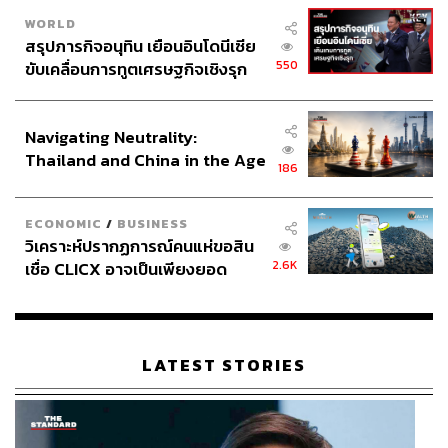
WORLD
สรุปภารกิจอนุทิน เยือนอินโดนีเซีย
550
ขับเคลื่อนการทูตเศรษฐกิจเชิงรุก
ประกาศหุ้นส่วนยุทธศาสตร์ไทย –
อินโดนีเซีย
Navigating Neutrality:
Thailand and China in the Age
186
of a New Global Order
ECONOMIC
/
BUSINESS
วิเคราะห์ปรากฏการณ์คนแห่ขอสิน
2.6K
เชื่อ CLICX อาจเป็นเพียงยอด
ภูเขาน้ำแข็ง ของปัญหาหนี้ครัว
เรือนไทยที่ถูกซุกไว้
LATEST STORIES