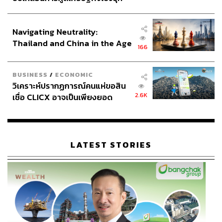
ผ่านแอปพลิเคชันต่างๆ ที่คุณสะดวกหรือใช้งานอยู่แล้วได้เลย
ประกาศหุ้นส่วนยุทธศาสตร์ไทย –
อินโดนีเซีย
Navigating Neutrality:
Thailand and China in the Age
166
of a New Global Order
TAGS:
ส่งออกไทย
สงคราม
United Arab Emirates
BUSINESS
/
ECONOMIC
ดุลการค้า
กระทรวงพาณิชย์
Middle East
วิเคราะห์ปรากฏการณ์คนแห่ขอสิน
ภาษีนำเข้า
เศรษฐกิจไทย
2.6K
เชื่อ CLICX อาจเป็นเพียงยอด
ศูนย์วิจัยเศรษฐกิจและธุรกิจ ธนาคารไทยพาณิชย์ (SCB
ภูเขาน้ำแข็ง ของปัญหาหนี้ครัว
EIC)
Turkey
Market Focus
USA
Saudi Arabia
เรือนไทยที่ถูกซุกไว้
SCB WEALTH
Iran
LATEST STORIES
238