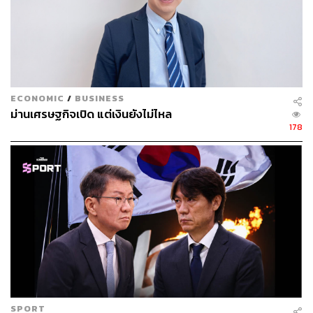
มี.ค. โดยหดตัวใน 3 ตลาดหลักของภูมิภาคนี้ ได้แก่
สหรัฐอา
หรับเอมิเรตส์
(UAE) (-67.1%), ตุรกี (-20.5%) และ
ซาอุดีอาระเบีย (-55.5%) และส่งออกหดตัวใน 5 สินค้าหลัก
ได้แก่ รถยนต์ อุปกรณ์และส่วนประกอบ (-53.5%), อัญมณี
และเครื่องประดับ (-67.5%), เครื่องปรับอากาศและส่วน
ประกอบ (-41.4%), ผลิตภัณฑ์ยาง (-55.1%) และอาหารทะเล
ECONOMIC
/
BUSINESS
กระป๋องและแปรรูป (-47.5%)
ม่านเศรษฐกิจเปิด แต่เงินยังไม่ไหล
178
นำเข้าเร่งตัวสูงสุดในรอบ 51 เดือน โดยเฉพาะอุปกรณ์
ส่วนประกอบเครื่องใช้ไฟฟ้าและอิเล็กทรอนิกส์ ซึ่งคาด
ว่านำเข้าเพื่อผลิตและส่งออก
มูลค่านำเข้าเดือน มี.ค. อยู่ที่ 38,496.6 ล้านดอลลาร์สหรัฐ
ขยายตัว 35.7% สูงสุดในรอบ 51 เดือน เร่งขึ้นจาก 31.8% ใน
เดือนก่อนและสูงกว่าประมาณการ (SCB EIC ประเมิน
24.2% และค่ากลาง Reuters Poll 20.3%) ภาพรวมมูลค่านำ
เข้าไทยในไตรมาสแรกของปี 2026 ขยายตัวต่อเนื่อง 32.4%
SPORT