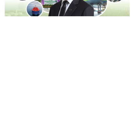
ABOUT THE AUTHOR
ศูนย์วิจัยเศรษฐกิจและธุรกิจ (SCB EIC)
BUSINESS
/
MARKET
บางจากฯ Q2/69 ทำกำไรทะลุ 1.2 หมื่นล้าน เริ่มบุ๊กกำไร
...
‘SAF’ เชิงพาณิชย์ครั้งแรก หนุนรายได้ครึ่งปีทะลุ 3.2 แสน
ล้าน
FILM
ตาโขน เตรียมฉายที่เทศกาลภาพยนตร์ไทย ณ ประเทศ
...
บราซิล