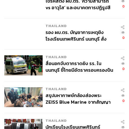
ไขรหัสตั้ง ผบ.ตร. ‘ความสามารถ
ทบจากสงครามอย่างเต็มที่ โดยการส่งออกมีแนวโน้มได้รับ
0
vs อาวุโส’ และอนาคตการปฏิรูปสี
แรงหนุนจากการส่งออกสินค้าอิเล็กทรอนิกส์ สะท้อนจาก
กากี กับ พล.ต.อ. เอก อังสนานนท์
ข้อมูลเร็วการส่งออกของเกาหลีใต้ 20 วันแรกในเดือน เม.ย.
ที่ยังขยายตัวดี 49.4% โดยเฉพาะการส่งออกสินค้าที่เกี่ยวข้อง
THAILAND
กับอิเล็กทรอนิกส์ เช่น เซมิคอนดักเตอร์ที่ขยายตัวสูง 182.5%
รอง ผบ.ตร. บัญชาการเหตุยิง
ทั้งนี้กระทรวงพาณิชย์แถลงว่า สินค้าอิเล็กทรอนิกส์ไทยกลาย
0
โรงเรียนเทพศิรินทร์ นนทบุรี สั่ง
เป็นส่วนหนึ่งสำคัญของห่วงโซ่อุปทานโลก และจะเป็นปัจจัย
ค้นหา 2 รอบยืนยันไร้คนติดค้าง พบ
สำคัญในการหนุนส่งออกไทยในระยะข้างหน้า ขณะที่จะมี
ศพปู่-ย่าที่บ้านพักผู้ก่อเหตุ
THAILAND
แรงกดดันจากการส่งออกไปตะวันออกกลางและเศรษฐกิจ
สื่อนอกจับตากราดยิง รร. ใน
โลกที่มีแนวโน้มชะลอตัวลงจากสงคราม โดยกระทรวง
0
นนทบุรี ชี้ไทยมีอัตราครอบครองปืน
พาณิชย์ประเมินว่า มูลค่าส่งออกไทยปี 2026 จะขยายตัวได้
สูงในระดับต้นของภูมิภาค
3% ในกรณีฐาน (กรณีดีที่สุด 8% และกรณีแย่ที่สุด -3%)
THAILAND
ในทางกลับกัน SCB EIC มองว่า มูลค่านำเข้าไทยจะมีแนว
สรุปมหากาพย์กล้องส่องพระ
โน้มเร่งตัวสูงต่อเนื่อง โดยเฉพาะการนำเข้าจากจีนและ
0
ZEISS Blue Marine จากสัญญา
การนำเข้าสินค้ากึ่งสำเร็จรูปที่เกี่ยวข้องกับอิเล็กทรอนิกส์ ซึ่ง
ผลิต 8.3 ล้าน สู่ข้อพิพาท ‘มา
เป็นหมวดที่ขยายตัวสูงมาก่อนหน้านี้แล้ว นอกจากนี้ มูลค่า
เวลล์ฯ’ ฟ้อง ‘โทน บางแค’ ผิดนัด
การนำเข้าไทยที่จะเร่งตัวในระยะข้างหน้า คาดว่าจะสะท้อน
THAILAND
จ่ายหนี้-แอบระบุแบรนด์
นักเรียนโรงเรียนเทพศิรินทร์
ผลของราคาพลังงานโลกที่ปรับสูงขึ้นมากหลังเกิดสงครามใน