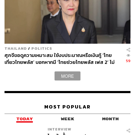
และส่วนประกอบ และเครื่องคอมพิวเตอร์ อุปกรณ์และ
ส่วนประกอบที่ขยายตัวถึง 82.7% และ 25.3% ตาม
ลำดับ (CTG: 6.7% และ 1.2%) ส่วนหนึ่งอาจเป็นผลมา
จากการที่ไทยผลิตสินค้าทุนประเภทนี้ได้จำกัด ขณะที่
แนวโน้มการลงทุนในอุตสาหกรรมเทคโนโลยี เช่น
Data center เพิ่มขึ้น ส่งผลให้ความต้องการนำเข้า
สินค้าทุน หมวดเครื่องจักรและเทคโนโลยีเพิ่มตาม
THAILAND
/
POLITICS
ศุภจีขอดูความเหมาะสม ใช้งบประมาณหรือเงินกู้ ‘ไทย
59
เที่ยวไทยพลัส’ บอกหากมี ‘ไทยช่วยไทยพลัส เฟส 2’ ไม่
ดุลการค้า (ระบบศุลกากร) เดือนนี้ขาดดุลต่อเนื่อง -3,339.5
จำเป็นต้องออกพร้อมกัน
ล้านดอลลาร์สหรัฐ
มากกว่าที่ประเมินไว้ (SCB EIC ประเมิน
MORE
-2,150 และค่ากลาง Reuters Poll -1,120) ไทยขาดดุลการค้า
สะสมในไตรมาสแรกของปีนี้ -9,476.6 ล้านดอลลาร์สหรัฐ
ดุลการค้าไทยมีแนวโน้มแย่ลงอีกในระยะข้างหน้า
MOST POPULAR
TODAY
WEEK
MONTH
SCB EIC มองว่ามูลค่าการส่งออกไทยมีแนวโน้มขยายตัวต่อ
INTERVIEW
เนื่อง ก่อนจะชะลอตัวลงมากหลังเศรษฐกิจโลกได้รับผลกระ