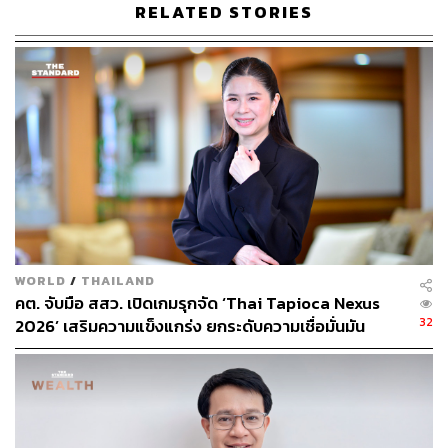
RELATED STORIES
ไปตลาดสหรัฐฯ มีส่วนทำให้การส่งออกเดือนนี้ขยายตัว
เพิ่มขึ้น (CTG) 8.8% ของการเติบโตส่งออกรวม 18.7%
สำหรับการส่งออกของประเทศในภูมิภาคไปตลาด
สหรัฐฯ ในเดือนนี้ขยายตัวดีเช่นกัน เช่น เวียดนาม
(28.4%) เกาหลีใต้ (47.3%) และไต้หวัน (124%)
การส่งออกเครื่องประดับแท้ขยายตัวสูง 187.2% เร่งขึ้น
มากจาก 34.4% เดือนก่อน แรงหนุนหลักมาจากการส่ง
ออกไปอินเดียที่ขยายตัวสูงถึง 3,155.4% ซึ่งมีสัดส่วน
เกือบ 80% ของการส่งออกสินค้าหมวดนี้ทั้งหมดของ
ไทยในเดือนนี้ ทั้งนี้การส่งออกสินค้าเครื่องประดับ
หมวดนี้ช่วยให้การส่งออกไทยเดือนนี้ขยายตัว (CTG)
3.9% ของการเติบโตส่งออกรวม 18.7%
WORLD
/
THAILAND
คต. จับมือ สสว. เปิดเกมรุกจัด ‘Thai Tapioca Nexus
32
2026’ เสริมความแข็งแกร่ง ยกระดับความเชื่อมั่นมัน
สำปะหลังไทยในตลาดโลก
การส่งออกไปตลาดตะวันออกกลาง (ME 15) หดตัวแรง
รับผลสงครามในอิหร่าน
การส่งออกไทยไปตะวันออกกลางหดตัวแรง -57.1% ในเดือน