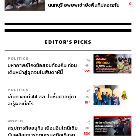
0
นนทบุรี อพยพเข้ายังพื้นที่ปลอดภัย
ตะวันออกกลาง ซึ่งไทยเป็นผู้นำเข้าพลังงานสุทธิสูงถึงราว
ชั่วคราว หลังเหตุใช้อาวุธปืนภายใน
8% ของ GDP มุมมองดุลการค้าไทยในปีนี้คาดว่าจะมีแนว
โรงเรียนคลี่คลาย
โน้มแย่ลง
EDITOR'S PICKS
อ่านบทวิเคราะห์ฉบับออนไลน์ได้ที่:
POLITICS
Flash / สงครามฉุดส่งออกไปตะวันออกกลาง
มหากาพย์โกงข้อสอบท้องถิ่น ก่อน
เดือน มี.ค. หดตัวแรง แม้ภาพรวมส่งออกยังโต
559
เดินหน้าสู่จุดจบในสัปดาห์นี้
สูง แต่นำเข้าพุ่งสูงสุดในรอบกว่า 4 ปี |
SCBEIC
POLITICS
24 เม.ย. 2569 | 19:57
เส้นทางคดี 44 สส. ในชั้นศาลฎีกา
194
จะรู้ผลเมื่อไร
WORLD
สรุปภารกิจอนุทิน เยือนอินโดนีเซีย
สามารถติดตาม THE STANDARD WEALTH
539
ขับเคลื่อนการทูตเศรษฐกิจเชิงรุก