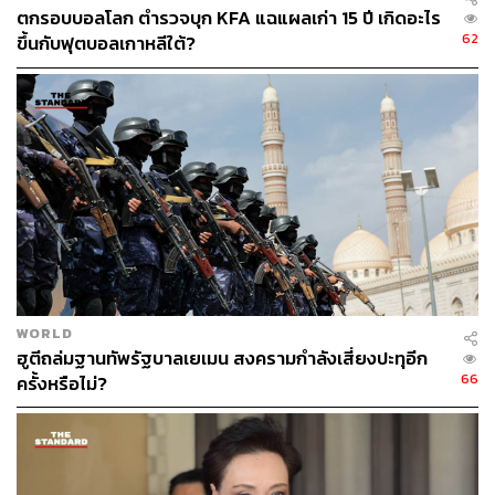
ตกรอบบอลโลก ตำรวจบุก KFA แฉแผลเก่า 15 ปี เกิดอะไร
สำหรับการนำเข้าส่วนใหญ่ในเดือนนี้ ได้แก่
62
ขึ้นกับฟุตบอลเกาหลีใต้?
สินค้าวัตถุดิบและกึ่งสำเร็จรูปขยายตัวสูง 64.4% เร่ง
จาก 53.3% การนำเข้าหมวดนี้มีส่วนช่วยให้การนำเข้า
เดือนนี้ขยายตัวเพิ่มขึ้น (CTG) 26% มากกว่าครึ่งของ
การเติบโตนำเข้ารวม 35.7% โดยสินค้าหลักได้แก่
ทองคำ และอุปกรณ์ส่วนประกอบเครื่องใช้ไฟฟ้าและ
อิเล็กทรอนิกส์ โดยเฉพาะแผงวงจรไฟฟ้าที่ขยายตัวสูง
กว่า 181.6% และ 129.3% ตามลำดับ (CTG: 9.4% และ
13.3%) ทั้งนี้การนำเข้าอุปกรณ์ส่วนประกอบเครื่องใช้
ไฟฟ้าและอิเล็กทรอนิกส์ ส่วนหนึ่งมาจากความต้องการ
นำเข้าสินค้าต้นน้ำและกลางน้ำเพื่อผลิตและส่งออก
WORLD
ไทยจึงต้องนำเข้าสินค้ากลุ่มนี้จากผู้ผลิตหลัก เช่น จีน
ฮูตีถล่มฐานทัพรัฐบาลเยเมน สงครามกำลังเสี่ยงปะทุอีก
และไต้หวัน (15.8% และ 343.7% ตามลำดับ)
66
ครั้งหรือไม่?
สินค้าทุนขยายตัว 28.3% ชะลอลงจาก 49.3% ในเดือน
ก่อน การนำเข้าหมวดนี้มีส่วนช่วยให้การนำเข้าไทย
เดือนนี้ขยายตัวเพิ่มขึ้น (CTG) 7.7% ของการเติบโตนำ
เข้ารวม 35.7% โดยสินค้าหลักได้แก่ เครื่องจักรไฟฟ้า