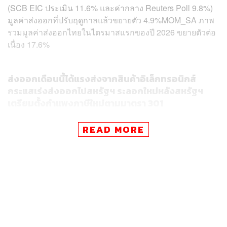
(SCB EIC ประเมิน 11.6% และค่ากลาง Reuters Poll 9.8%)
มูลค่าส่งออกที่ปรับฤดูกาลแล้วขยายตัว 4.9%MOM_SA ภาพ
รวมมูลค่าส่งออกไทยในไตรมาสแรกของปี 2026 ขยายตัวต่อ
เนื่อง 17.6%
ส่งออกเดือนนี้ได้แรงส่งจากสินค้าอิเล็กทรอนิกส์
กระแสเร่งส่งออกไปสหรัฐฯ ระลอกใหม่หลังสหรัฐฯ
เตรียมตั้งกำแพงภาษีใหม่ตามมาตรา 301
READ MORE
การส่งออกสินค้าอิเล็กทรอนิกส์ขยายตัวสูง 43.8% เช่น
เครื่องโทรสาร โทรศัพท์ อุปกรณ์และส่วนประกอบ
เครื่องส่งวิทยุ โทรเลข โทรศัพท์ โทรทัศน์ วงจรพิมพ์
และเครื่องคอมพิวเตอร์ อุปกรณ์และส่วนประกอบ
ขยายตัว 34.2% 166.6% 129.1% 43.8% และ 34.2%
ตามลำดับ สินค้ากลุ่มนี้ยังคงได้รับแรงหนุนจากวัฏจักร
ขาขึ้นของอิเล็กทรอนิกส์ รวมถึงแนวโน้มการลงทุน
อุตสาหกรรมอิเล็กทรอนิกส์ และ Data center ที่ขยาย