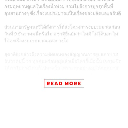
กรมอุทยานดูแลในเรื่องน้ำท่วม รวมไปถึงการบุกรุกพื้นที่
อุทยานต่างๆ ซึ่งเรื่องงบประมาณเป็นเรื่องของปลัดและอธิบดี
ส่วนนายกรัฐมนตรีได้สั่งการให้ส่งโครงการงบประมาณก่อน
วันที่ 9 ธันวาคมนี้หรือไม่ สุชาติ​ยืนยัน​ว่า ไม่มี ไม่ได้บอก ไม่
ได้คุยเรื่องงบประมาณแต่อย่างใด
สุชาติยังกล่าวถึงความชัดเจนของสัญญาณการยุบสภาฯ 12
ธันวาคมนี้ ว่า ทุกคนพร้อมอยู่แล้วเมื่อไหร่ก็เมื่อนั้น เขาจะขีด
ให้เราไปทางไหนก็ไปทางนั้น เพราะทุกอย่างอยู่ใต้กฎหมาย
และรัฐธรรมนูญเดียวกัน ซึ่งพร้อมทุกมิติอยู่แล้ว
READ MORE
ส่วนความเป็นไปได้มากน้อยเพียงใดที่นายกรัฐมนตรีจะ
ประกาศยุบสภา 12 ธันวาคมนี้ สุชาติกล่าวว่า​ อยู่ที่นายกฯ พูด​
ถ้าจะซักฟอกแล้ว อยากจะฟังคำชี้แจงก็ต้องเป็นการอภิปราย
ตามมาตรา 152 โดยไม่ลงมติ แต่หากต้องการจะบีบบังคับกัน
ก็ยื่นมาตรา 151 ก็แค่นั้น เราไม่มีปัญหาพร้อมอยู่แล้ว และ
เชื่อว่าทุกพรรคการเมืองพร้อมเข้าสู่โหมดการเลือกตั้ง และ