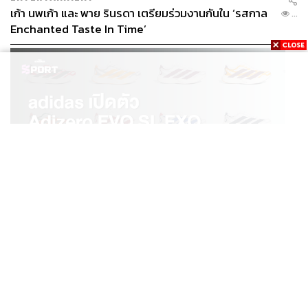
เก้า นพเก้า และ พาย รินรดา เตรียมร่วมงานกันใน ‘รสกาล
...
Enchanted Taste In Time’
SPORT
adidas เปิดตัว Adizero EVO SL EXO คอลเล็กชันพิเศษ
...
รับฤดูกาล College Football