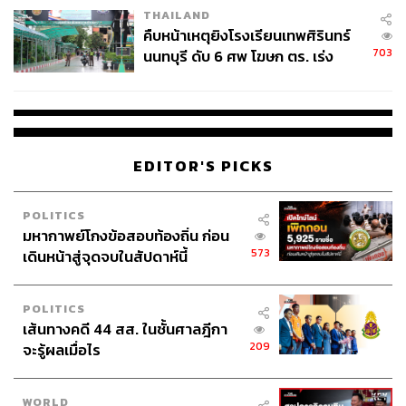
THAILAND
คืบหน้าเหตุยิงโรงเรียนเทพศิรินทร์
703
นนทบุรี ดับ 6 ศพ โฆษก ตร. เร่ง
สอบปมขโมยปืนปู่ก่อเหตุ
EDITOR'S PICKS
POLITICS
มหากาพย์โกงข้อสอบท้องถิ่น ก่อน
573
เดินหน้าสู่จุดจบในสัปดาห์นี้
POLITICS
เส้นทางคดี 44 สส. ในชั้นศาลฎีกา
209
จะรู้ผลเมื่อไร
WORLD