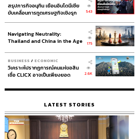
สรุปภารกิจอนุทิน เยือนอินโดนีเซีย
543
ขับเคลื่อนการทูตเศรษฐกิจเชิงรุก
ประกาศหุ้นส่วนยุทธศาสตร์ไทย –
อินโดนีเซีย
Navigating Neutrality:
Thailand and China in the Age
175
of a New Global Order
BUSINESS
/
ECONOMIC
วิเคราะห์ปรากฏการณ์คนแห่ขอสิน
2.6K
เชื่อ CLICX อาจเป็นเพียงยอด
ภูเขาน้ำแข็ง ของปัญหาหนี้ครัว
เรือนไทยที่ถูกซุกไว้
LATEST STORIES