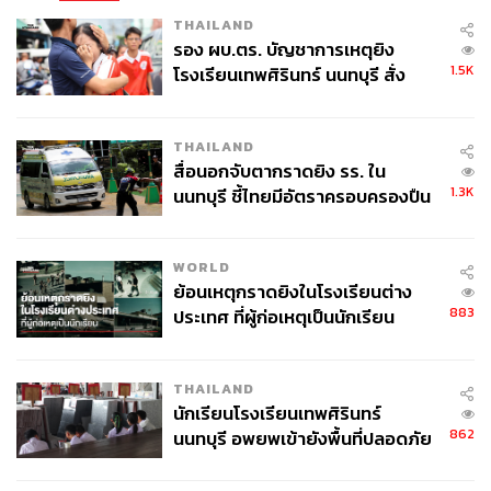
THAILAND
รอง ผบ.ตร. บัญชาการเหตุยิง
1.5K
โรงเรียนเทพศิรินทร์ นนทบุรี สั่ง
ค้นหา 2 รอบยืนยันไร้คนติดค้าง พบ
ศพปู่-ย่าที่บ้านพักผู้ก่อเหตุ
THAILAND
สื่อนอกจับตากราดยิง รร. ใน
1.3K
นนทบุรี ชี้ไทยมีอัตราครอบครองปืน
สูงในระดับต้นของภูมิภาค
WORLD
ย้อนเหตุกราดยิงในโรงเรียนต่าง
883
ประเทศ ที่ผู้ก่อเหตุเป็นนักเรียน
THAILAND
นักเรียนโรงเรียนเทพศิรินทร์
862
นนทบุรี อพยพเข้ายังพื้นที่ปลอดภัย
ชั่วคราว หลังเหตุใช้อาวุธปืนภายใน
โรงเรียนคลี่คลาย