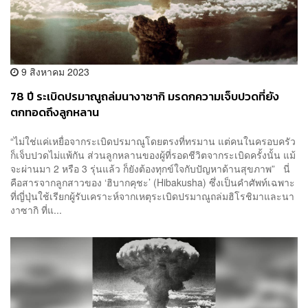
9 สิงหาคม 2023
78 ปี ระเบิดปรมาณูถล่มนางาซากิ มรดกความเจ็บปวดที่ยัง
ตกทอดถึงลูกหลาน
“ไม่ใช่แค่เหยื่อจากระเบิดปรมาณูโดยตรงที่ทรมาน แต่คนในครอบครัว
ก็เจ็บปวดไม่แพ้กัน ส่วนลูกหลานของผู้ที่รอดชีวิตจากระเบิดครั้งนั้น แม้
จะผ่านมา 2 หรือ 3 รุ่นแล้ว ก็ยังต้องทุกข์ใจกับปัญหาด้านสุขภาพ” นี่
คือสารจากลูกสาวของ ‘ฮิบากคุชะ’ (Hibakusha) ซึ่งเป็นคำศัพท์เฉพาะ
ที่ญี่ปุ่นใช้เรียกผู้รับเคราะห์จากเหตุระเบิดปรมาณูถล่มฮิโรชิมาและนา
งาซากิ ที่แ...