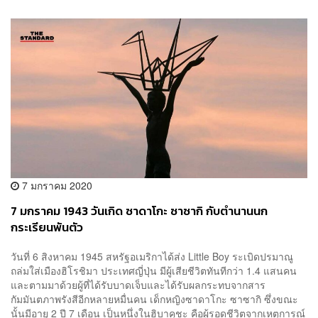
7 มกราคม 2020
7 มกราคม 1943 วันเกิด ซาดาโกะ ซาซากิ กับตำนานนก
กระเรียนพันตัว
วันที่ 6 สิงหาคม 1945 สหรัฐอเมริกาได้ส่ง Little Boy ระเบิดปรมาณู
ถล่มใส่เมืองฮิโรชิมา ประเทศญี่ปุ่น มีผู้เสียชีวิตทันทีกว่า 1.4 แสนคน
และตามมาด้วยผู้ที่ได้รับบาดเจ็บและได้รับผลกระทบจากสาร
กัมมันตภาพรังสีอีกหลายหมื่นคน เด็กหญิงซาดาโกะ ซาซากิ ซึ่งขณะ
นั้นมีอายุ 2 ปี 7 เดือน เป็นหนึ่งในฮิบาคุชะ คือผู้รอดชีวิตจากเหตุการณ์