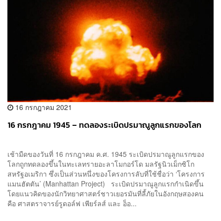
16 กรกฎาคม 2021
16 กรกฎาคม 1945 – ทดลองระเบิดปรมาณูลูกแรกของโลก
เช้ามืดของวันที่ 16 กรกฎาคม ค.ศ. 1945 ระเบิดปรมาณูลูกแรกของ
โลกถูกทดลองขึ้นในทะเลทรายอะลาโมกอร์โด มลรัฐนิวเม็กซิโก
สหรัฐอเมริกา ซึ่งเป็นส่วนหนึ่งของโครงการลับที่ใช้ชื่อว่า ‘โครงการ
แมนฮัตตัน’ (Manhattan Project) ระเบิดปรมาณูลูกแรกกำเนิดขึ้น
โดยแนวคิดของนักวิทยาศาสตร์ชาวเยอรมันที่ลี้ภัยในอังกฤษสองคน
คือ ศาสตราจารย์รูดอล์ฟ เพียร์ลส์ และ อ็อ...