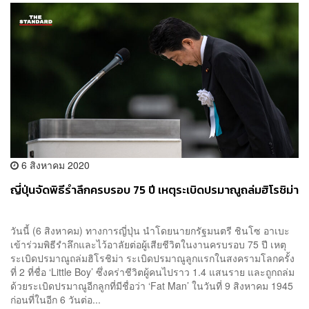
6 สิงหาคม 2020
ญี่ปุ่นจัดพิธีรำลึกครบรอบ 75 ปี เหตุระเบิดปรมาณูถล่มฮิโรชิม่า
วันนี้ (6 สิงหาคม) ทางการญี่ปุ่น นำโดยนายกรัฐมนตรี ชินโซ อาเบะ
เข้าร่วมพิธีรำลึกและไว้อาลัยต่อผู้เสียชีวิตในงานครบรอบ 75 ปี เหตุ
ระเบิดปรมาณูถล่มฮิโรชิม่า ระเบิดปรมาณูลูกแรกในสงครามโลกครั้ง
ที่ 2 ที่ชื่อ ‘Little Boy’ ซึ่งคร่าชีวิตผู้คนไปราว 1.4 แสนราย และถูกถล่ม
ด้วยระเบิดปรมาณูอีกลูกที่มีชื่อว่า ‘Fat Man’ ในวันที่ 9 สิงหาคม 1945
ก่อนที่ในอีก 6 วันต่อ...