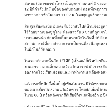
อิเคดะ (บิดาของซาโตะ) เป็นบุตรชายคนที่ 2 ของครอบ
12 ปีที่กำลังเดินไปซื้อของกับคุณแม่ ก่อนที่เหตุกา
มาจากฟากฟ้าในเวลา 11.02 น. โดยจุดศูนย์กลางของ
สิ้นสุดเสียงระเบิด อิเคดะรีบวิ่งกลับไปที่บ้านซึ่งอ
ไร้วิญญาณของซูซูโกะ น้องสาววัย 6 ขวบที่ถูกเผาไ
บาดแผลหนัก ก่อนที่จะสิ้นลมหายใจในวันที่ 16 สิง
สภาพการณ์ที่ยากลำบาก เขาเป็นคนที่ลงมือขุดหลุม
ในอีกไม่กี่วันต่อมา
ในเวลาต่อจากนั้นอีก 1 ปี สึกิ ผู้เป็นแม่ ก็เริ่มป่ว
ลาออกจากงานที่เทศบาลจังหวัดนางาซากิ ภาระอันหนัก
ออกจากโรงเรียนมัธยมและมาทำงานหาเลี้ยงพ่อแม่ที
แต่ภาระที่หนักอึ้งนั้นก็อยู่เพียงไม่นาน มิใช่เพร
ของเขาเสียชีวิตลงก่อนวัยอันควร โดยสึกิเสียชีวิตลง
ในวัย 66 ปี หรือหลังจากสึกิเสียชีวิตแค่เพียงอีก 2 ปี
แม้จะรอดชีวิตมาได้ แต่อิเคดะเองก็ได้รับผลกระท