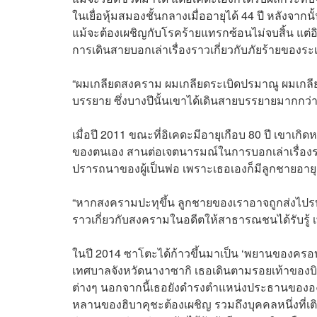
ในเยื่อหุ้มสมองชั้นกลางเมื่ออายุได้ 44 ปี หลัง
แม้จะต้องเผชิญกับโรคร้ายแทรกซ้อนไม่จบสิ้น แต่อิเค
การเดินสายบอกเล่าเรื่องราวเกี่ยวกับภัยร้ายของระเ
“ผมเกลียดสงคราม ผมเกลียดระเบิดปรมาณู ผมเกลียดอาว
บรรยาย ซึ่งบางปีนั้นเขาได้เดินสายบรรยายมากกว่า
เมื่อปี 2011 ขณะที่อิเคดะมีอายุเกือบ 80 ปี เขา
ของตนเอง สานต่อเจตนารมณ์ในการบอกเล่าเรื่องรา
ปรารถนาของผู้เป็นพ่อ เพราะเธอเองก็มีลูกชายอายุเท
“หากสงครามปะทุขึ้น ลูกชายของเราอาจถูกส่งไปรบแ
ราวเกี่ยวกับสงครามในอดีตให้สาธารณชนได้รับรู้ 
ในปี 2014 ซาโตะได้ก้าวขึ้นมาเป็น ‘พยานของครอบ
เทศบาลจังหวัดนางาซากิ เธอเดินตามรอยเท้าของบิด
ต่างๆ นอกจากนี้เธอยังดำรงตำแหน่งประธานขององค์
หลานของฮิบาคุชะต้องเผชิญ รวมถึงบุคคลหนึ่งที่เติ