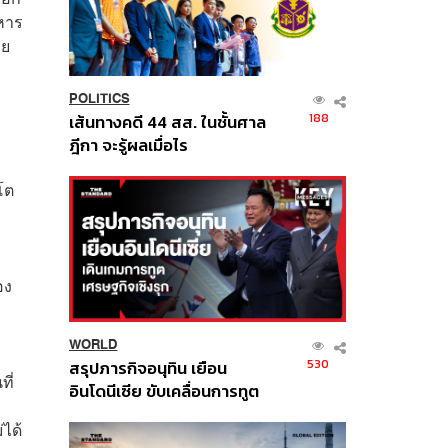
าหาร
วย
POLITICS
188
เส้นทางคดี 44 สส. ในชั้นศาล
ฎีกา จะรู้ผลเมื่อไร
โต
อง
WORLD
530
สรุปภารกิจอนุทิน เยือน
ี่
อินโดนีเซีย ขับเคลื่อนการทูต
เศรษฐกิจเชิงรุก ประกาศหุ้น
ได้
ส่วนยุทธศาสตร์ไทย –