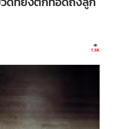
วดที่ยังตกทอดถึงลูก
1.5K