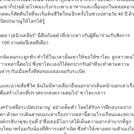
จากนั้นเขาก็ป่วยด้วยโรคมะเร็งกระเพาะอาหารและเนื้องอกในหลอดอ
ดะก็ตัดสินใจที่จะเริ่มต้นชีวิตใหม่อีกครั้งในช่วงปลายวัย 40 ปี ด้
บิดปรมาณูให้โลกได้รู้
ุธนิวเคลียร์” นี่คือถ้อยคำที่เขากล่าวกับผู้ที่มาร่วมรับฟังการ
 100 งานต่อปีเลยทีเดียว
เกิดหกล้มจนกระดูกหัก ทำให้ในเวลานั้นเขาให้ขอให้ซาโตะ ลูกสาวคน
วเหล่านี้ต่อไป ซึ่งซาโตะเองก็ได้ตกปากรับคำที่จะทำตามความ
่าๆ กับเมื่อครั้งที่พ่อของเธอเจอกับระเบิด
ละอาจเสียชีวิต ฉันไม่มีทางเลือกอื่นนอกจากเดินหน้าบอกเล่าเรื่
เพื่อสร้างโลกที่ปราศจากสงครามต่อไป” ซาโตะกล่าว
ครัวเหยื่อระเบิดปรมาณู’ อย่างเต็มตัว โดยได้รับการฝึกอบรมจาก
า ด้วยการเดินสายบอกเล่าเรื่องราวเหล่านี้ตามโรงเรียนและสถานท
กรฮิบาคุชะรุ่นที่ 2 ซึ่งเธอมีโอกาสได้เห็นความยากลำบากที่ลูก
บโตมาพร้อมกับน้องที่พิการแต่กำเนิด ซึ่งทำให้เขาอดถามตัวเองไม่