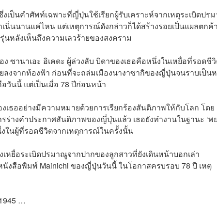
งเป็นคำศัพท์เฉพาะที่ญี่ปุ่นใช้เรียกผู้รับเคราะห์จากเหตุระเบิดปรม
นิ่นนานแค่ไหน แต่เหตุการณ์ดังกล่าวก็ได้สร้างรอยเป็นแผลตกค้าง
นรุ่นหลังเห็นถึงความเลวร้ายของสงคราม
 ซานาเอะ อิเคดะ ผู้ล่วงลับ บิดาของเธอคือหนึ่งในเหยื่อที่รอดชีว
่อยลงจากท้องฟ้า ก่อนที่จะถล่มเมืองนางาซากิของญี่ปุ่นจนราบเป็นห
อวันนี้ แต่เป็นเมื่อ 78 ปีก่อนหน้า
ิตของเธออย่างมีความหมายด้วยการเรียกร้องสันติภาพให้กับโลก โดย
ร่างคำประกาศสันติภาพของญี่ปุ่นแล้ว เธอยังทำงานในฐานะ ‘พ
นผู้ที่รอดชีวิตจากเหตุการณ์ในครั้งนั้น
หยื่อระเบิดปรมาณูจากปากของลูกสาวที่ยังเดินหน้าบอกเล่า
ังสือพิมพ์ Mainichi ของญี่ปุ่นวันนี้ ในโอกาสครบรอบ 78 ปี เหตุ
ม 1945 …