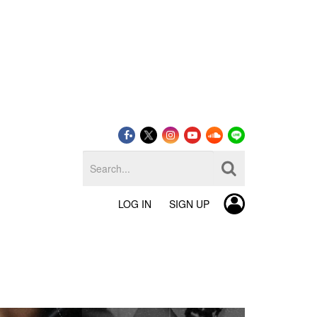
LOG IN
SIGN UP