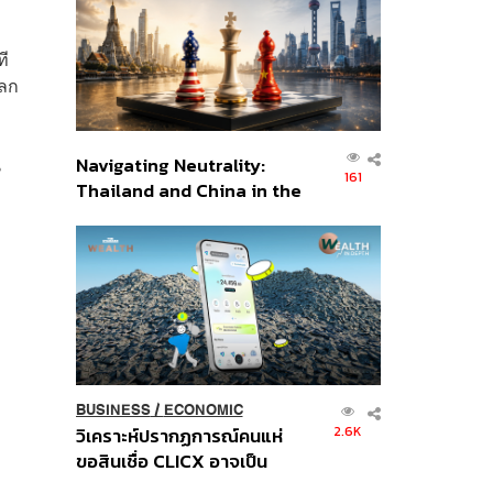
อินโดนีเซีย
ที
โลก
น
Navigating Neutrality:
161
Thailand and China in the
Age of a New Global
Order
BUSINESS
/
ECONOMIC
2.6K
วิเคราะห์ปรากฏการณ์คนแห่
ขอสินเชื่อ CLICX อาจเป็น
เพียงยอดภูเขาน้ำแข็ง ของ