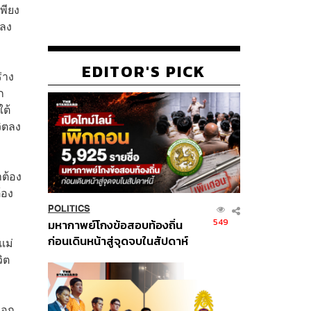
พียง
ยลง
EDITOR'S PICK
่าง
ก
ใต้
ิตลง
าต้อง
้อง
POLITICS
549
มหากาพย์โกงข้อสอบท้องถิ่น
ก่อนเดินหน้าสู่จุดจบในสัปดาห์
แม่
นี้
ิต
ออก