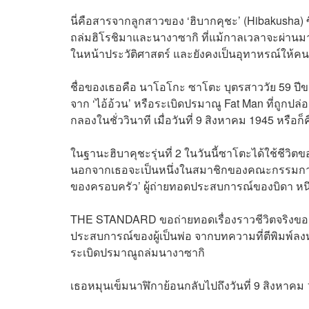
นี่คือสารจากลูกสาวของ ‘ฮิบากคุชะ’ (Hibakusha) ซึ่
ถล่มฮิโรชิมาและนางาซากิ ที่แม้กาลเวลาจะผ่านมาเ
ในหน้าประวัติศาสตร์ และยังคงเป็นอุทาหรณ์ให้ค
ชื่อของเธอคือ นาโอโกะ ซาโตะ บุตรสาววัย 59 ปีของ
จาก ‘ไอ้อ้วน’ หรือระเบิดปรมาณู Fat Man ที่ถูกปล
กลองในชั่ววินาที เมื่อวันที่ 9 สิงหาคม 1945 หรือก็คื
ในฐานะฮิบาคุชะรุ่นที่ 2 ในวันนี้ซาโตะได้ใช้ชีว
นอกจากเธอจะเป็นหนึ่งในสมาชิกของคณะกรรมการ
ของครอบครัว’ ผู้ถ่ายทอดประสบการณ์ของบิดา หนึ่งใ
THE STANDARD ขอถ่ายทอดเรื่องราวชีวิตจริงของเ
ประสบการณ์ของผู้เป็นพ่อ จากบทความที่ตีพิมพ์ลงหน
ระเบิดปรมาณูถล่มนางาซากิ
เธอหมุนเข็มนาฬิกาย้อนกลับไปถึงวันที่ 9 สิงหาค