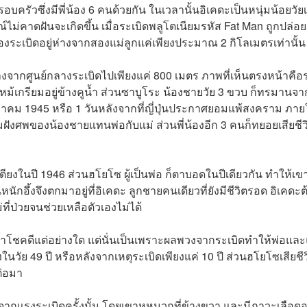
ครัวซึ่งมีพี่น้อง 6 คนด้วยกัน ในเวลานั้นอิเคดะเป็นหนุ่มน้อยวัยเ
รณ์ไม่คาดฝันจะเกิดขึ้น เมื่อระเบิดพลูโตเนียมรหัส Fat Man ถูกปล่อ
ระเบิดอยู่ห่างจากสองแม่ลูกแค่เพียงประมาณ 2 กิโลเมตรเท่านั้น
ยู่ห่างจากศูนย์กลางระเบิดไปเพียงแค่ 800 เมตร ภาพที่เห็นตรงหน้าคือร
หม้เกรียมอยู่ข้างคูน้ำ ส่วนซาบูโระ น้องชายวัย 3 ขวบ ก็ทรมานจา
หาคม 1945 หรือ 1 วันหลังจากที่ญี่ปุ่นประกาศยอมแพ้สงคราม ภาย
ฝังศพของน้องชายแทนพ่อกับแม่ ส่วนพี่น้องอีก 3 คนก็ทยอยเสียชีว
ยติดเตียงในปี 1946 ส่วนฮโยโซ ผู้เป็นพ่อ ก็ตาบอดในปีเดียวกัน ทำให้เข
อึ้งจึงตกมาอยู่ที่อิเคดะ ลูกชายคนเดียวที่ยังมีชีวิตรอด อิเคดะต
่ป่วยจนช่วยเหลือตัวเองไม่ได้
าะเขาโชคดีแต่อย่างใด แต่นั่นเป็นเพราะผลพวงจากระเบิดทำให้พ่อและ
ในวัย 49 ปี หรือหลังจากเหตุระเบิดเพียงแค่ 10 ปี ส่วนฮโยโซเสียชีว
ต่อมา
บจากแรงระเบิดครั้งนั้น โดยเขาหูหนวกที่ข้างขวา และมีภาวะเลือด