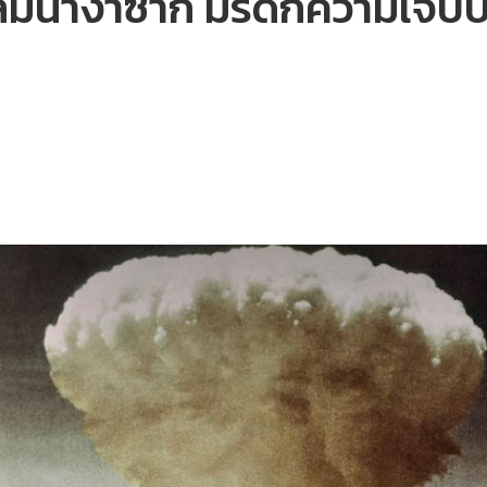
ล่มนางาซากิ มรดกความเจ็บป