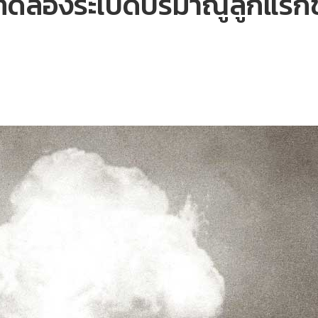
 ทดลองระเบิดปรมาณูลูกแร