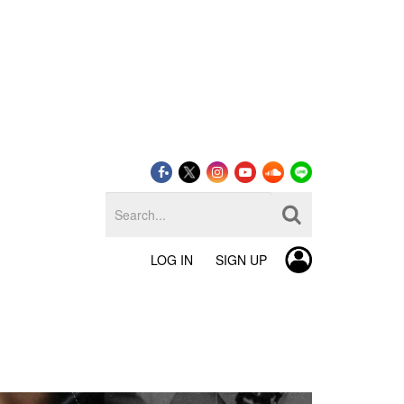
LOG IN
SIGN UP