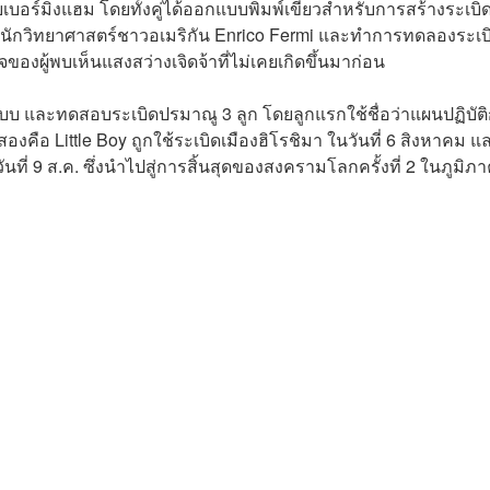
ยเบอร์มิงแฮม โดยทั้งคู่ได้ออกแบบพิมพ์เขียวสำหรับการสร้างระเบิ
ยนักวิทยาศาสตร์ชาวอเมริกัน Enrico Fermi และทำการทดลองระเบ
ผู้พบเห็นแสงสว่างเจิดจ้าที่ไม่เคยเกิดขึ้นมาก่อน
บ และทดสอบระเบิดปรมาณู 3 ลูก โดยลูกแรกใช้ชื่อว่าแผนปฏิบัต
่สองคือ Little Boy ถูกใช้ระเบิดเมืองฮิโรชิมา ในวันที่ 6 สิงหาคม แ
นที่ 9 ส.ค. ซึ่งนำไปสู่การสิ้นสุดของสงครามโลกครั้งที่ 2 ในภูมิภ