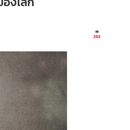
กของโลก
253