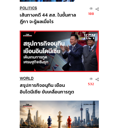
POLITICS
188
เส้นทางคดี 44 สส. ในชั้นศาล
ฎีกา จะรู้ผลเมื่อไร
WORLD
532
สรุปภารกิจอนุทิน เยือน
อินโดนีเซีย ขับเคลื่อนการทูต
เศรษฐกิจเชิงรุก ประกาศหุ้น
ส่วนยุทธศาสตร์ไทย –
อินโดนีเซีย