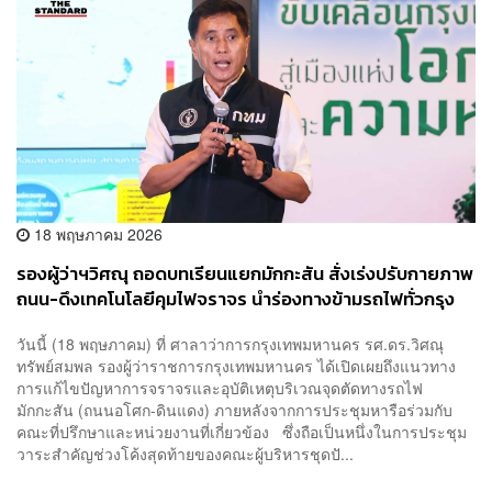
18 พฤษภาคม 2026
รองผู้ว่าฯวิศณุ ถอดบทเรียนแยกมักกะสัน สั่งเร่งปรับกายภาพ
ถนน-ดึงเทคโนโลยีคุมไฟจราจร นำร่องทางข้ามรถไฟทั่วกรุง
32 จุด
วันนี้ (18 พฤษภาคม) ที่ ศาลาว่าการกรุงเทพมหานคร รศ.ดร.วิศณุ
ทรัพย์สมพล รองผู้ว่าราชการกรุงเทพมหานคร ได้เปิดเผยถึงแนวทาง
การแก้ไขปัญหาการจราจรและอุบัติเหตุบริเวณจุดตัดทางรถไฟ
มักกะสัน (ถนนอโศก-ดินแดง) ภายหลังจากการประชุมหารือร่วมกับ
คณะที่ปรึกษาและหน่วยงานที่เกี่ยวข้อง ซึ่งถือเป็นหนึ่งในการประชุม
วาระสำคัญช่วงโค้งสุดท้ายของคณะผู้บริหารชุดปั...