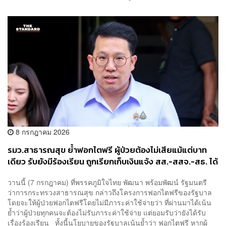
8 กรกฎาคม 2026
รมว.สาธารณสุข ย้ำฟอกไตฟรี ผู้ป่วยต้องไม่เสียแม้แต่บาท
เดียว รับยังมีร้องเรียน ถูกเรียกเก็บเงินแจ้ง สส.-สสจ.-สธ. ได้
ทันที
วานนี้ (7 กรกฎาคม) ที่พรรคภูมิใจไทย พัฒนา พร้อมพัฒน์ รัฐมนตรี
ว่าการกระทรวงสาธารณสุข กล่าวถึงโครงการฟอกไตฟรีของรัฐบาล
โดยจะให้ผู้ป่วยฟอกไตฟรีโดยไม่มีภาระค่าใช้จ่ายว่า ที่ผ่านมาได้เน้น
ย้ำว่าผู้ป่วยทุกคนจะต้องไม่รับภาระค่าใช้จ่าย แต่ยอมรับว่ายังได้รับ
เรื่องร้องเรียน ทั้งนี้นโยบายของรัฐบาลเน้นย้ำว่า ฟอกไตฟรี หากผู้