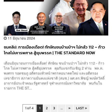
11 มิถุนายน 2024
ชมคลิป: การเมืองเดือด! ทักษิณชนบ้านป่าฯ ไม่กลัว 112 – ก้าว
ไกลไม่เคารพศาล สู้ยุบพรรค | THE STANDARD NOW
เดือนมิถุนายนการเมืองเดือด! ทักษิณ ชนบ้านป่าฯ ไม่กลัว 112 - ก้าว
ไกล ไม่เคารพศาล สู้คดียุบพรรค คุยกับแขกรับเชิญ 2 ท่าน พล.ท.
พงศกร รอดชมภู อดีตรองหัวหน้าพรรคอนาคตใหม่ และอดีตรอง
เลขาธิการ สภาความมั่นคงแห่งชาติ (สมช.) ผศ.ดร.พิชญ์ พงษ์สวัสดิ์
อาจารย์ประจำคณะรัฐศาสตร์ จุฬาลงกรณ์มหาวิทยาลัย พบกันใน
รายการ THE ST...
1 of 4
1
2
3
...
»
LAST »