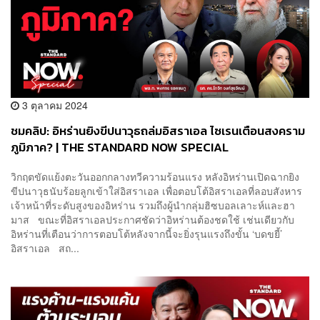
3 ตุลาคม 2024
ชมคลิป: อิหร่านยิงขีปนาวุธถล่มอิสราเอล ไซเรนเตือนสงคราม
ภูมิภาค? | THE STANDARD NOW SPECIAL
วิกฤตขัดแย้งตะวันออกกลางทวีความร้อนแรง หลังอิหร่านเปิดฉากยิง
ขีปนาวุธนับร้อยลูกเข้าใส่อิสราเอล เพื่อตอบโต้อิสราเอลที่ลอบสังหาร
เจ้าหน้าที่ระดับสูงของอิหร่าน รวมถึงผู้นำกลุ่มฮิซบอลเลาะห์และฮา
มาส ขณะที่อิสราเอลประกาศชัดว่าอิหร่านต้องชดใช้ เช่นเดียวกับ
อิหร่านที่เตือนว่าการตอบโต้หลังจากนี้จะยิ่งรุนแรงถึงขั้น ‘บดขยี้’
อิสราเอล สถ...