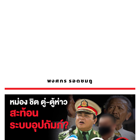
พงศกร รอดชมภู