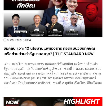
9 กันยายน 2024
ชมคลิป: เจาะ 10 นโยบายแพทองธาร ถอดแบบวิชั่นทักษิณ
เครือข่ายต้านทำรัฐบาลสะดุด? | THE STANDARD NOW
เจาะ 10 นโยบายแพทองธาร ถอดแบบวิชั่นทักษิณ เครือข่ายต้านทำ
รัฐบาลสะดุด? คุยกับแขกรับเชิญ 2 ช่วง ช่วงที่ 1 พล.ท. พงศกร รอด
ชมภู อดีตรองหัวหน้าพรรคอนาคตใหม่ และอดีตรองเลขาธิการ สภาค
วามมั่นคงแห่งชาติ (สมช.) รศ. ดร.ยุทธพร อิสรชัย คณะรัฐศาสตร์
มหาวิทยาลัยสุโขทัยธรรมาธิราช ช่วงที่ 2 คุยกับ เรืองไกร ลีกิจวัฒนะ
...