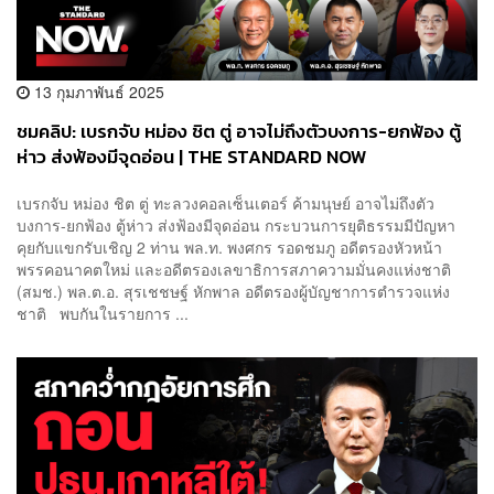
13 กุมภาพันธ์ 2025
ชมคลิป: เบรกจับ หม่อง ชิต ตู่ อาจไม่ถึงตัวบงการ-ยกฟ้อง ตู้
ห่าว ส่งฟ้องมีจุดอ่อน | THE STANDARD NOW
เบรกจับ หม่อง ชิต ตู่ ทะลวงคอลเซ็นเตอร์ ค้ามนุษย์ อาจไม่ถึงตัว
บงการ-ยกฟ้อง ตู้ห่าว ส่งฟ้องมีจุดอ่อน กระบวนการยุติธรรมมีปัญหา
คุยกับแขกรับเชิญ 2 ท่าน พล.ท. พงศกร รอดชมภู อดีตรองหัวหน้า
พรรคอนาคตใหม่ และอดีตรองเลขาธิการสภาความมั่นคงแห่งชาติ
(สมช.) พล.ต.อ. สุรเชชษฐ์ หักพาล อดีตรองผู้บัญชาการตำรวจแห่ง
ชาติ พบกันในรายการ ...