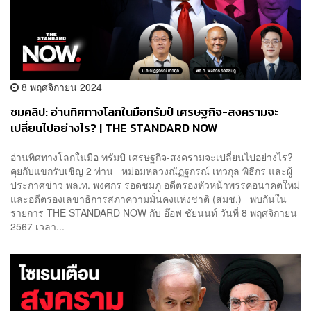
8 พฤศจิกายน 2024
ชมคลิป: อ่านทิศทางโลกในมือทรัมป์ เศรษฐกิจ-สงครามจะ
เปลี่ยนไปอย่างไร? | THE STANDARD NOW
อ่านทิศทางโลกในมือ ทรัมป์ เศรษฐกิจ-สงครามจะเปลี่ยนไปอย่างไร?
คุยกับแขกรับเชิญ 2 ท่าน หม่อมหลวงณัฏฐกรณ์ เทวกุล พิธีกร และผู้
ประกาศข่าว พล.ท. พงศกร รอดชมภู อดีตรองหัวหน้าพรรคอนาคตใหม่
และอดีตรองเลขาธิการสภาความมั่นคงแห่งชาติ (สมช.) พบกันใน
รายการ THE STANDARD NOW กับ อ๊อฟ ชัยนนท์ วันที่ 8 พฤศจิกายน
2567 เวลา...