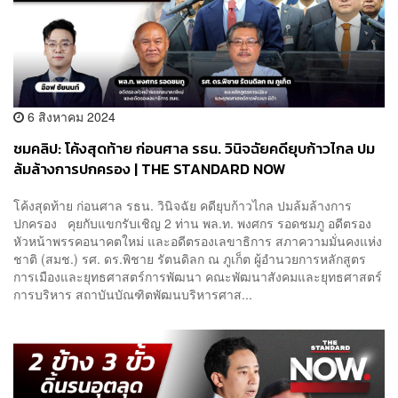
6 สิงหาคม 2024
ชมคลิป: โค้งสุดท้าย ก่อนศาล รธน. วินิจฉัยคดียุบก้าวไกล ปม
ล้มล้างการปกครอง | THE STANDARD NOW
โค้งสุดท้าย ก่อนศาล รธน. วินิจฉัย คดียุบก้าวไกล ปมล้มล้างการ
ปกครอง คุยกับแขกรับเชิญ 2 ท่าน พล.ท. พงศกร รอดชมภู อดีตรอง
หัวหน้าพรรคอนาคตใหม่ และอดีตรองเลขาธิการ สภาความมั่นคงแห่ง
ชาติ (สมช.) รศ. ดร.พิชาย รัตนดิลก ณ ภูเก็ต ผู้อำนวยการหลักสูตร
การเมืองและยุทธศาสตร์การพัฒนา คณะพัฒนาสังคมและยุทธศาสตร์
การบริหาร สถาบันบัณฑิตพัฒนบริหารศาส...