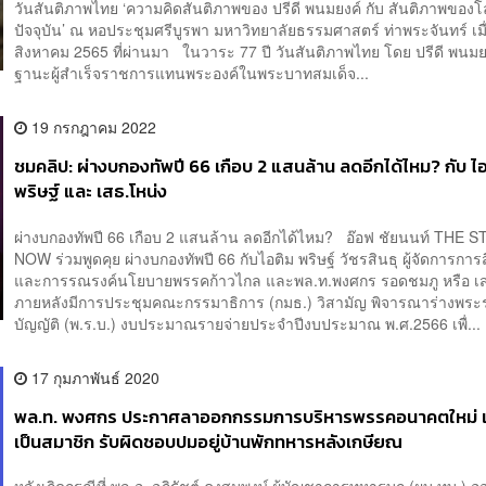
วันสันติภาพไทย ‘ความคิดสันติภาพของ ปรีดี พนมยงค์ กับ สันติภาพของ
ปัจจุบัน’ ณ หอประชุมศรีบูรพา มหาวิทยาลัยธรรมศาสตร์ ท่าพระจันทร์ เมื่อ
สิงหาคม 2565 ที่ผ่านมา ในวาระ 77 ปี วันสันติภาพไทย โดย ปรีดี พนมย
ฐานะผู้สำเร็จราชการแทนพระองค์ในพระบาทสมเด็จ...
19 กรกฎาคม 2022
ชมคลิป: ผ่างบกองทัพปี 66 เกือบ 2 แสนล้าน ลดอีกได้ไหม? กับ ไ
พริษฐ์ และ เสธ.โหน่ง
ผ่างบกองทัพปี 66 เกือบ 2 แสนล้าน ลดอีกได้ไหม? อ๊อฟ ชัยนนท์ THE
NOW ร่วมพูดคุย ผ่างบกองทัพปี 66 กับไอติม พริษฐ์ วัชรสินธุ ผู้จัดการการ
และการรณรงค์นโยบายพรรคก้าวไกล และพล.ท.พงศกร รอดชมภู หรือ เส
ภายหลังมีการประชุมคณะกรรมาธิการ (กมธ.) วิสามัญ พิจารณาร่างพร
บัญญัติ (พ.ร.บ.) งบประมาณรายจ่ายประจำปีงบประมาณ พ.ศ.2566 เพื่...
17 กุมภาพันธ์ 2020
พล.ท. พงศกร ประกาศลาออกกรรมการบริหารพรรคอนาคตใหม่ แ
เป็นสมาชิก รับผิดชอบปมอยู่บ้านพักทหารหลังเกษียณ