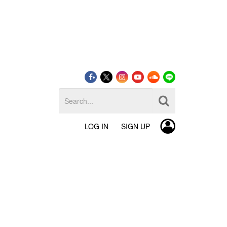
LOG IN
SIGN UP