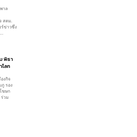
ักพาล
จ สตม.
์ข่าวซึ่ง
..
ม พิธา
ชาโลก
ืองกิจ
ภู รอง
ช โฆษก
 ร่วม