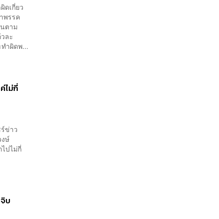
ิดเกี่ยว
้าพรรค
งานตาม
ก้วละ
ทำผิดพ...
ไม่กี่
ร์ข่าว
วงษ์
ปไม่กี่
จิบ