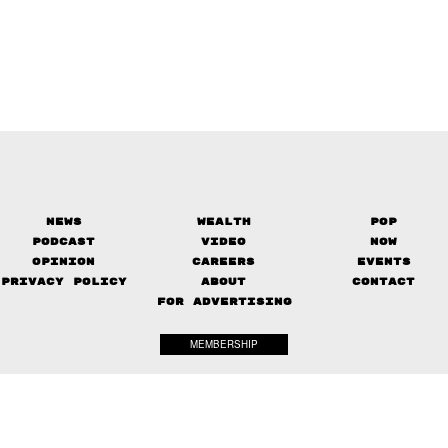
News
Wealth
Pop
Podcast
Video
Now
Opinion
Careers
Events
Privacy Policy
About
Contact
FOR ADVERTISING
MEMBERSHIP
© 2017-
2026
The Standard. All rights reserved.