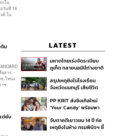
โลกใน
วันที่ 16
งค์ ใน
LATEST
อติม
มหาดไทยเร่งจัดระเบียบ
 STANDARD
ภูเก็ต ทลายนอมินีต่างชาติ
สื่อสาร
คุมเจ็ตสกี สางบริษัทฮุบ
ธ.โหน่ง
สรุปเหตุยิงในโรงเรียน
ที่ดิน เคลียร์ใบอนุญาต
ะราช
จังหวัดนนทบุรี เสียชีวิต
โรงแรมค้าง 7 ปี
รวม 8 ราย โฆษก ตร. เผย
PP KRIT ส่งซิงเกิลใหม่
ปมค้นประวัติคดีกราดยิงที่
‘Your Candy’ พร้อมพา
สหรัฐฯ
ต้าเหนิง และ ณิชา ร่วมมิว
ต่ยัง
จับตาคดีเยาวชน 14 ปี ก่อ
สิกวิดีโอ
เหตุยิงในห้าง กรมพินิจฯ ชี้
ประพฤติดี-รับการรักษาต่อ