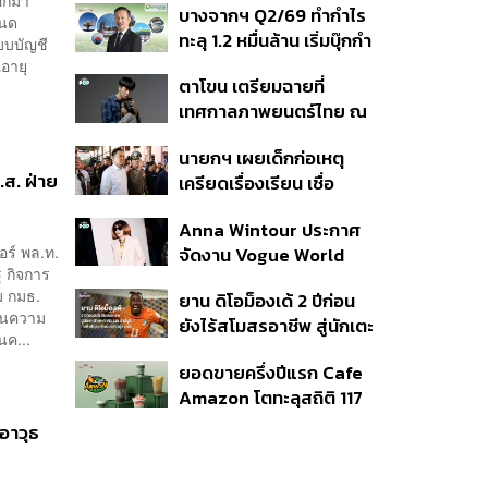
ออกมา
บางจากฯ Q2/69 ทำกำไร
เนื่อง ประเมินปล่อยตัว
ำหนด
ทะลุ 1.2 หมื่นล้าน เริ่มบุ๊กกำ
บบบัญชี
ไร ‘SAF’ เชิงพาณิชย์ครั้ง
ณอายุ
ตาโขน เตรียมฉายที่
แรก หนุนรายได้ครึ่งปีทะลุ
เทศกาลภาพยนตร์ไทย ณ
3.2 แสนล้าน
ประเทศบราซิล
นายกฯ เผยเด็กก่อเหตุ
.ส. ฝ่าย
เครียดเรื่องเรียน เชื่อ
เตรียมการเป็นขั้นตอน ชี้มี
Anna Wintour ประกาศ
กระสุนอีกกว่า 30 นัด หาก
อร์ พล.ท.
จัดงาน Vogue World
ไม่จบชีวิตตัวเองอาจสูญ
 กิจการ
2027 ที่ซานฟรานซิสโก
เสียเพิ่ม
ม กมธ.
ยาน ดิโอม็องเด้ 2 ปีก่อน
่ยนความ
ยังไร้สโมสรอาชีพ สู่นักเตะ
นค...
ค่าตัว 125 ล้านยูโร กับคำ
ยอดขายครึ่งปีแรก Cafe
สัญญาถึงน้องสาวผู้ล่วง
Amazon โตทะลุสถิติ 117
ลับ
ล้านแก้ว หนุนธุรกิจไลฟ์
อาวุธ
สไตล์ OR โตต่อเนื่อง