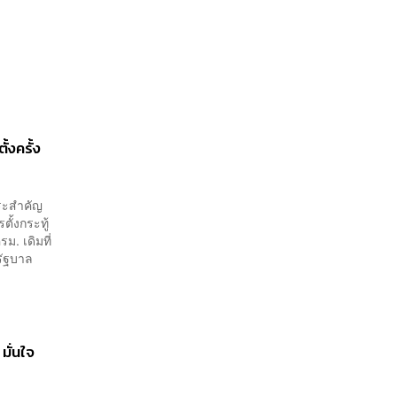
้งครั้ง
าระสำคัญ
ตั้งกระทู้
รม. เดิมที่
‘รัฐบาล
มั่นใจ