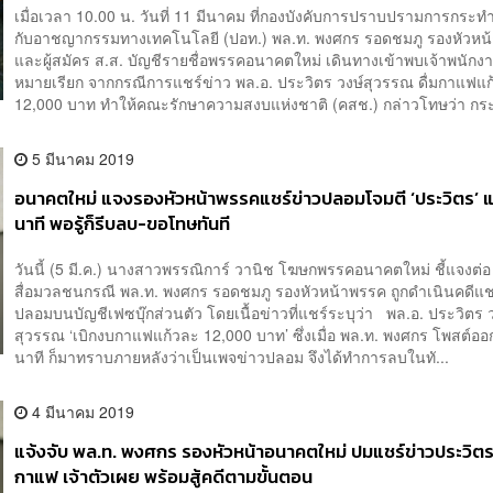
เมื่อเวลา 10.00 น. วันที่ 11 มีนาคม ที่กองบังคับการปราบปรามการกระทำผ
กับอาชญากรรมทางเทคโนโลยี (ปอท.) พล.ท. พงศกร รอดชมภู รองหัวหน
และผู้สมัคร ส.ส. บัญชีรายชื่อพรรคอนาคตใหม่ เดินทางเข้าพบเจ้าพนัก
หมายเรียก จากกรณีการแชร์ข่าว พล.อ. ประวิตร วงษ์สุวรรณ ดื่มกาแฟแ
12,000 บาท ทำให้คณะรักษาความสงบแห่งชาติ (คสช.) กล่าวโทษว่า กระ
5 มีนาคม 2019
อนาคตใหม่ แจงรองหัวหน้าพรรคแชร์ข่าวปลอมโจมตี ‘ประวิตร’ แค่
นาที พอรู้ก็รีบลบ-ขอโทษทันที
วันนี้ (5 มี.ค.) นางสาวพรรณิการ์ วานิช โฆษกพรรคอนาคตใหม่ ชี้แจงต่อ
สื่อมวลชนกรณี พล.ท. พงศกร รอดชมภู รองหัวหน้าพรรค ถูกดำเนินคดีแช
ปลอมบนบัญชีเฟซบุ๊กส่วนตัว โดยเนื้อข่าวที่แชร์ระบุว่า พล.อ. ประวิตร 
สุวรรณ ‘เบิกงบกาแฟแก้วละ 12,000 บาท’ ซึ่งเมื่อ พล.ท. พงศกร โพสต์ออกไ
นาที ก็มาทราบภายหลังว่าเป็นเพจข่าวปลอม จึงได้ทำการลบในทั...
4 มีนาคม 2019
แจ้งจับ พล.ท. พงศกร รองหัวหน้าอนาคตใหม่ ปมแชร์ข่าวประวิตร
กาแฟ เจ้าตัวเผย พร้อมสู้คดีตามขั้นตอน