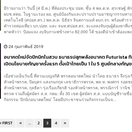
มีรายงานว่า วันนี้ (4 มี.ค.) ที่ห้องประชุม ปอท. ชั้น 4 พล.ต.ท. สุรเชษฐ์ ห
ผบช.สตม. ในฐานะรอง ผอ. ศูนย์ป้องกันและปราบปรามอาชญากรรมทาง
เทคโนโลยี (ศปอส.ตร.) พล.ต.ต. นิธิธร จินตกานนท์ ผบก.จร. พร้อมตำรว
ตำรวจท่องเที่ยว บก.ปอท. และ จนท.ศปอส.ตร. จะแถลงจับกุมผู้ต้องหาที่แชร
พาดหัวว่า ‘ป้อมแจง งบจิบกาแฟข้างทาง 82,000 โต้ ของดีนำเข้าต้องแพง.
24 กุมภาพันธ์ 2019
อนาคตใหม่จัดปิกนิกในสวน ธนาธรปลุกพลังอนาคต Futurista ทิ
เปิดนโยบายกัญชาครั้งแรก ตั้งเป้าไทยเป็น 1 ใน 5 ศูนย์กลางกัญ
เมื่อช่วงเย็นวันนี้ ที่สวนเบญจกิติ พรรคอนาคตใหม่ นำโดย ธนาธร จึงรุ่งเร
หัวหน้าพรรค, ปิยบุตร แสงกนกกุล เลขาธิการพรรค, พล.ท. พงศกร รอดชม
หัวหน้าพรรค, กุลธิดา รุ่งเรืองเกียรติ รองหัวหน้าพรรค, พรรณิการ์ วานิ
พรรค รวมถึงผู้สมัคร ส.ส. กทม. ทั้ง 30 เขต ผู้สมัคร ส.ส. แบบบัญชีรายชื่อ
กิจกรรม ‘ปิกนิกอนาคตใหม่’ โดยมีประชาชนร่วมกิจกรรมเป็นจ...
« FIRST
«
...
2
3
4
»