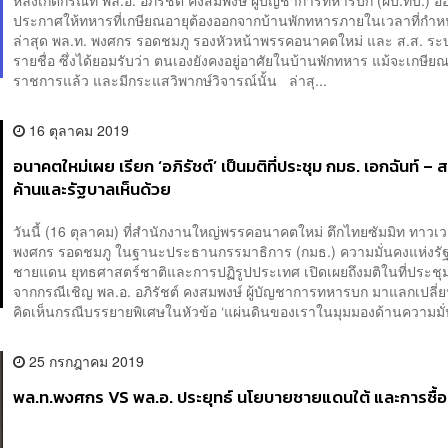
หลังเกิดกรณีที่ พล.อ. อภิรัชต์ คงสมพงษ์ ผู้บัญชาการทหารบก (ผบ.ทบ.) 
ประกาศให้ทหารที่เกษียณอายุต้องออกจากบ้านพักทหารภายในเวลาที่ก
ล่าสุด พล.ท. พงศกร รอดชมภู รองหัวหน้าพรรคอนาคตใหม่ และ ส.ส. ระ
รายชื่อ ซึ่งได้ยอมรับว่า ตนเองยังคงอยู่อาศัยในบ้านพักทหาร แม้จะเกษีย
ราชการแล้ว และมีกระแสวิพากษ์วิจารณ์นั้น ล่าสุ...
16 ตุลาคม 2019
อนาคตใหม่เผย เรียก ‘อภิรัชต์’ เป็นมติที่ประชุม กมธ. เอกฉันท์ – ส
ค้านและรัฐบาลเห็นด้วย
วันนี้ (16 ตุลาคม) ที่สำนักงานใหญ่พรรคอนาคตใหม่ ตึกไทยซัมมิท ทาวเว
พงศกร รอดชมภู ในฐานะประธานกรรมาธิการ (กมธ.) ความมั่นคงแห่งรัฐ
ชายแดน ยุทธศาสตร์ชาติและการปฏิรูปประเทศ เปิดเผยถึงมติในที่ประชุ
จากกรณีเชิญ พล.อ. อภิรัชต์ คงสมพงษ์ ผู้บัญชาการทหารบก มาแลกเปลี
คิดเห็นกรณีบรรยายพิเศษในหัวข้อ ‘แผ่นดินของเราในมุมมองด้านความมั่
25 กรกฎาคม 2019
พล.ท.พงศกร VS พล.อ. ประยุทธ์ นโยบายชายแดนใต้ และการซื้อ