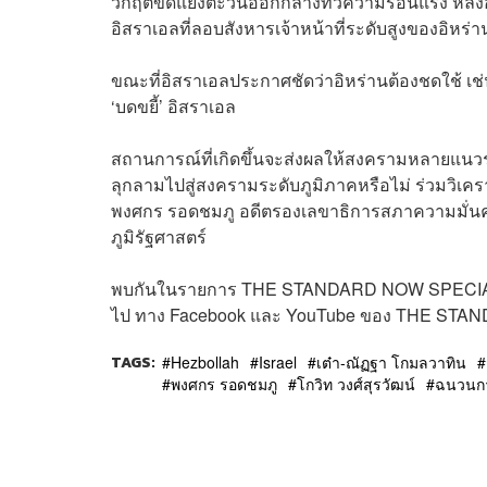
วิกฤตขัดแย้งตะวันออกกลางทวีความร้อนแรง หลังอิห
อิสราเอลที่ลอบสังหารเจ้าหน้าที่ระดับสูงของอิหร
ขณะที่อิสราเอลประกาศชัดว่าอิหร่านต้องชดใช้ เช่นเ
‘บดขยี้’ อิสราเอล
สถานการณ์ที่เกิดขึ้นจะส่งผลให้สงครามหลายแนว
ลุกลามไปสู่สงครามระดับภูมิภาคหรือไม่ ร่วมว
พงศกร รอดชมภู อดีตรองเลขาธิการสภาความมั่นคงแห่
ภูมิรัฐศาสตร์
พบกันในรายการ THE STANDARD NOW SPECIAL กับ 
ไป ทาง Facebook และ YouTube ของ THE STA
TAGS:
Hezbollah
Israel
เต๋า-ณัฏฐา โกมลวาทิน
พงศกร รอดชมภู
โกวิท วงศ์สุรวัฒน์
ฉนวนกา