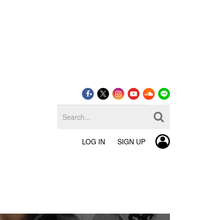
LOG IN
SIGN UP