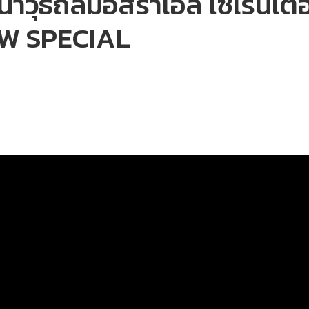
ปนาวุธถล่มอิสราเอล ไซเรนเต
W SPECIAL