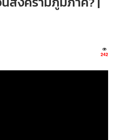
ือนสงครามภูมิภาค? |
242