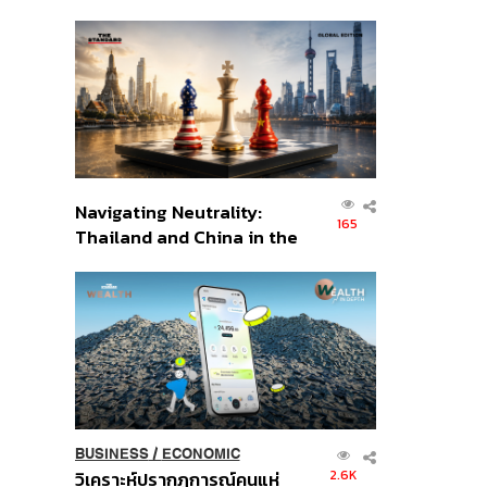
เศรษฐกิจเชิงรุก ประกาศหุ้น
ส่วนยุทธศาสตร์ไทย –
อินโดนีเซีย
Navigating Neutrality:
165
Thailand and China in the
Age of a New Global
Order
BUSINESS
/
ECONOMIC
2.6K
วิเคราะห์ปรากฏการณ์คนแห่