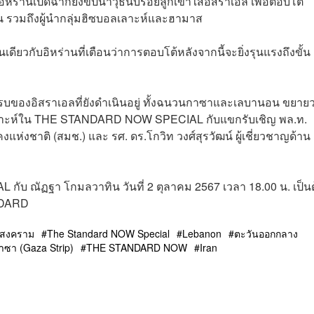
ร่านเปิดฉากยิงขีปนาวุธนับร้อยลูกเข้าใส่อิสราเอล เพื่อตอบโต้
่าน รวมถึงผู้นำกลุ่มฮิซบอลเลาะห์และฮามาส
ดียวกับอิหร่านที่เตือนว่าการตอบโต้หลังจากนี้จะยิ่งรุนแรงถึงขั้น
รบของอิสราเอลที่ยังดำเนินอยู่ ทั้งฉนวนกาซาและเลบานอน ขยาย
ิเคราะห์ใน THE STANDARD NOW SPECIAL กับแขกรับเชิญ พล.ท.
งชาติ (สมช.) และ รศ. ดร.โกวิท วงศ์สุรวัฒน์ ผู้เชี่ยวชาญด้าน
ณัฏฐา โกมลวาทิน วันที่ 2 ตุลาคม 2567 เวลา 18.00 น. เป็น
NDARD
สงคราม
The Standard NOW Special
Lebanon
ตะวันออกกลาง
ซา (Gaza Strip)
THE STANDARD NOW
Iran