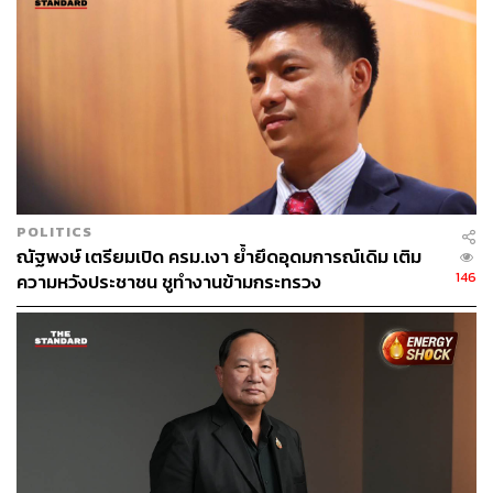
POLITICS
ณัฐพงษ์ เตรียมเปิด ครม.เงา ย้ำยึดอุดมการณ์เดิม เติม
146
ความหวังประชาชน ชูทำงานข้ามกระทรวง