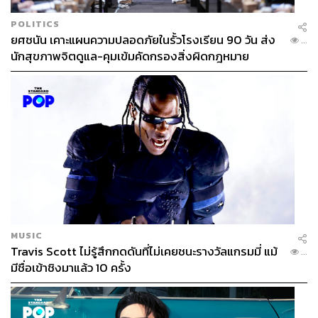
POLITICS
ยศชนัน เคาะแผนความปลอดภัยในรั้วโรงเรียน 90 วัน ส่ง
...
นักสุขภาพจิตดูแล-คุมเข้มคัดกรองสิ่งผิดกฎหมาย
MUSIC
Travis Scott ไม่รู้สึกกดดันที่ไม่เคยชนะรางวัลแกรมมี่ แม้
...
มีชื่อเข้าชิงมาแล้ว 10 ครั้ง