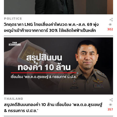
POLITICS
วิกฤตราคา LNG ไทยเสี่ยงค่าไฟงวด พ.ค.-ส.ค. 69 พุ่ง
302
เหตุนำเข้าก๊าซจากกาตาร์ 30% ใช้ผลิตไฟฟ้าเป็นหลัก
THAILAND
สรุปคดีสินบนทองคำ 10 ล้าน เชื่อมโยง ‘พล.ต.อ.สุรเชษฐ์
357
& กรรมการ ป.ป.ช.’