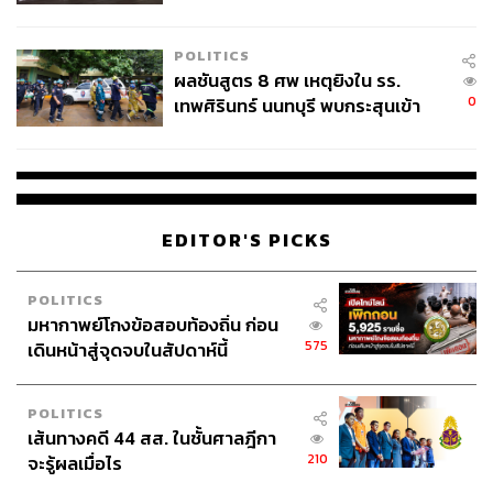
ชั่วคราว หลังเหตุใช้อาวุธปืนภายใน
โรงเรียนคลี่คลาย
POLITICS
ผลชันสูตร 8 ศพ เหตุยิงใน รร.
0
เทพศิรินทร์ นนทบุรี พบกระสุนเข้า
จุดสำคัญ ‘ศีรษะ-หน้าอก’ ครูถูกยิง
4 นัด จากระยะไกล
EDITOR'S PICKS
POLITICS
มหากาพย์โกงข้อสอบท้องถิ่น ก่อน
575
เดินหน้าสู่จุดจบในสัปดาห์นี้
POLITICS
เส้นทางคดี 44 สส. ในชั้นศาลฎีกา
210
จะรู้ผลเมื่อไร