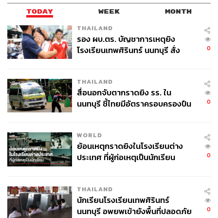
TODAY
WEEK
MONTH
THAILAND
รอง ผบ.ตร. บัญชาการเหตุยิง
0
โรงเรียนเทพศิรินทร์ นนทบุรี สั่ง
ค้นหา 2 รอบยืนยันไร้คนติดค้าง พบ
ศพปู่-ย่าที่บ้านพักผู้ก่อเหตุ
THAILAND
สื่อนอกจับตากราดยิง รร. ใน
0
นนทบุรี ชี้ไทยมีอัตราครอบครองปืน
สูงในระดับต้นของภูมิภาค
WORLD
ย้อนเหตุกราดยิงในโรงเรียนต่าง
0
ประเทศ ที่ผู้ก่อเหตุเป็นนักเรียน
THAILAND
นักเรียนโรงเรียนเทพศิรินทร์
0
นนทบุรี อพยพเข้ายังพื้นที่ปลอดภัย