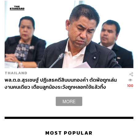
THAILAND
พล.ต.อ.สุรเชษฐ์ ปฏิเสธคดีสินบนทองคำ ตัดพ้อถูกเล่น
100
งานคนเดียว เตือนลูกน้องระวังถูกหลอกใช้แล้วทิ้ง
MORE
MOST POPULAR