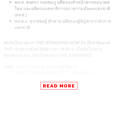
พล.ท. พงศกร รอดชมภู อดีตรองหัวหน้าพรรคอนาคต
ใหม่ และอดีตรองเลขาธิการสภาความมั่นคงแห่งชาติ
(สมช.)
พล.ต.อ. สุรเชชษฐ์ หักพาล อดีตรองผู้บัญชาการตำรวจ
แห่งชาติ
พบกันในรายการ
THE STANDARD NOW
กับ อ๊อฟ ชัยนนท์
วันที่ 13 กุมภาพันธ์ 2568 เวลา 18.00 น. เป็นต้นไป ทาง
Facebook และ YouTube ของ THE STANDARD
TAGS:
พงศกร รอดชมภู
สุรเชชษฐ์ หักพาล
THE STANDARD NOW
ตู้ห่าว
หม่อง ชิต ตู่
READ MORE
138
ABOUT THE AUTHOR
THE STANDARD TEAM