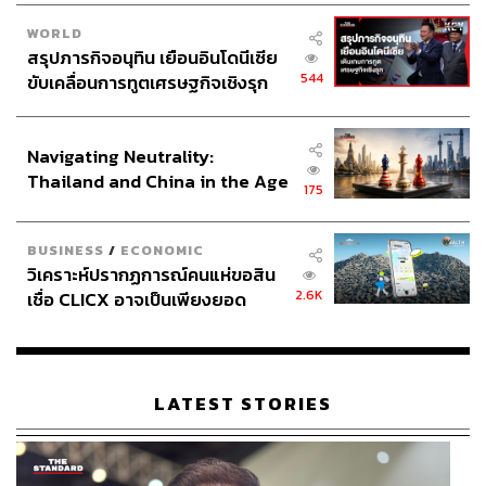
WORLD
สรุปภารกิจอนุทิน เยือนอินโดนีเซีย
544
ขับเคลื่อนการทูตเศรษฐกิจเชิงรุก
ประกาศหุ้นส่วนยุทธศาสตร์ไทย –
อินโดนีเซีย
Navigating Neutrality:
Thailand and China in the Age
175
of a New Global Order
BUSINESS
/
ECONOMIC
วิเคราะห์ปรากฏการณ์คนแห่ขอสิน
2.6K
เชื่อ CLICX อาจเป็นเพียงยอด
ภูเขาน้ำแข็ง ของปัญหาหนี้ครัว
เรือนไทยที่ถูกซุกไว้
LATEST STORIES