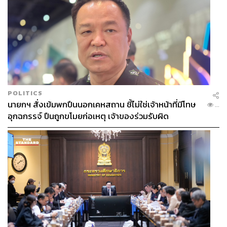
POLITICS
นายกฯ สั่งเข้มพกปืนนอกเคหสถาน ชี้ไม่ใช่เจ้าหน้าที่มีโทษ
...
อุกฉกรรจ์ ปืนถูกขโมยก่อเหตุ เจ้าของร่วมรับผิด