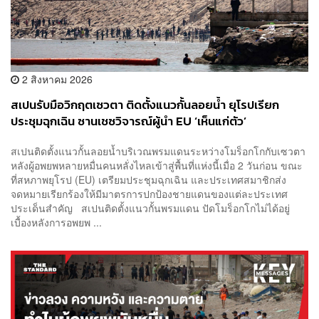
2 สิงหาคม 2026
สเปนรับมือวิกฤตเซวตา ติดตั้งแนวกั้นลอยน้ำ ยุโรปเรียก
ประชุมฉุกเฉิน ซานเชซวิจารณ์ผู้นำ EU ‘เห็นแก่ตัว’
สเปนติดตั้งแนวกั้นลอยน้ำบริเวณพรมแดนระหว่างโมร็อกโกกับเซวตา
หลังผู้อพยพหลายหมื่นคนหลั่งไหลเข้าสู่พื้นที่แห่งนี้เมื่อ 2 วันก่อน ขณะ
ที่สหภาพยุโรป (EU) เตรียมประชุมฉุกเฉิน และประเทศสมาชิกส่ง
จดหมายเรียกร้องให้มีมาตรการปกป้องชายแดนของแต่ละประเทศ
ประเด็นสำคัญ สเปนติดตั้งแนวกั้นพรมแดน ปัดโมร็อกโกไม่ได้อยู่
เบื้องหลังการอพยพ ...