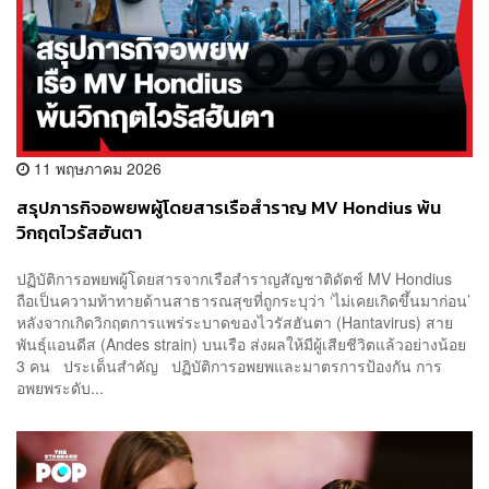
11 พฤษภาคม 2026
สรุปภารกิจอพยพผู้โดยสารเรือสำราญ MV Hondius พ้น
วิกฤตไวรัสฮันตา
ปฏิบัติการอพยพผู้โดยสารจากเรือสำราญสัญชาติดัตช์ MV Hondius
ถือเป็นความท้าทายด้านสาธารณสุขที่ถูกระบุว่า ‘ไม่เคยเกิดขึ้นมาก่อน’
หลังจากเกิดวิกฤตการแพร่ระบาดของไวรัสฮันตา (Hantavirus) สาย
พันธุ์แอนดีส (Andes strain) บนเรือ ส่งผลให้มีผู้เสียชีวิตแล้วอย่างน้อย
3 คน ประเด็นสำคัญ ปฏิบัติการอพยพและมาตรการป้องกัน การ
อพยพระดับ...