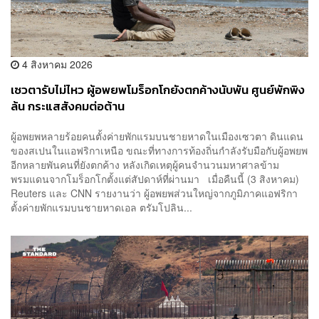
4 สิงหาคม 2026
เซวตารับไม่ไหว ผู้อพยพโมร็อกโกยังตกค้างนับพัน ศูนย์พักพิง
ล้น กระแสสังคมต่อต้าน
ผู้อพยพหลายร้อยคนตั้งค่ายพักแรมบนชายหาดในเมืองเซวตา ดินแดน
ของสเปนในแอฟริกาเหนือ ขณะที่ทางการท้องถิ่นกำลังรับมือกับผู้อพยพ
อีกหลายพันคนที่ยังตกค้าง หลังเกิดเหตุผู้คนจำนวนมหาศาลข้าม
พรมแดนจากโมร็อกโกตั้งแต่สัปดาห์ที่ผ่านมา เมื่อคืนนี้ (3 สิงหาคม)
Reuters และ CNN รายงานว่า ผู้อพยพส่วนใหญ่จากภูมิภาคแอฟริกา
ตั้งค่ายพักแรมบนชายหาดเอล ตรัมโปลิน...