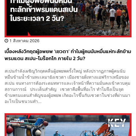
1 สิงหาคม 2026
เบื้องหลังวิกฤตผู้อพยพ ‘เซวตา’ ทำไมผู้คนนับหมื่นแห่ทะลักข้าม
พรมแดน สเปน-โมร็อกโก ภายใน 2 วัน?
สเปนกำลังเผชิญวิกฤตคลื่นผู้อพยพครั้งใหญ่ หลังปรากฏภาพผู้คนนับ
หมื่นข้ามน้ำข้ามทะเลมายังเซวตา เมืองชายฝั่งทางแอฟริกาเหนือของ
สเปน จนทางการต้องระดมทหารและเจ้าหน้าที่ความมั่นคงเข้าควบคุม
สถานการณ์ ประเด็นสำคัญ เซวตาคือพื้นที่อะไร ทำไมจึงเป็นจุด
ข้ามพรมแดนสำคัญของผู้อพยพ เกิดอะไรขึ้นกับเซวตาในช่วงที่ผ่านมา
อะไรเป็นชนวนทำ...