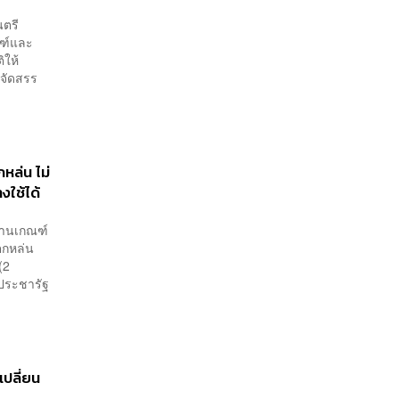
นตรี
ณฑ์และ
ิให้
รจัดสรร
กหล่น ไม่
งใช้ได้
ผ่านเกณฑ์
นตกหล่น
(2
ประชารัฐ
เปลี่ยน