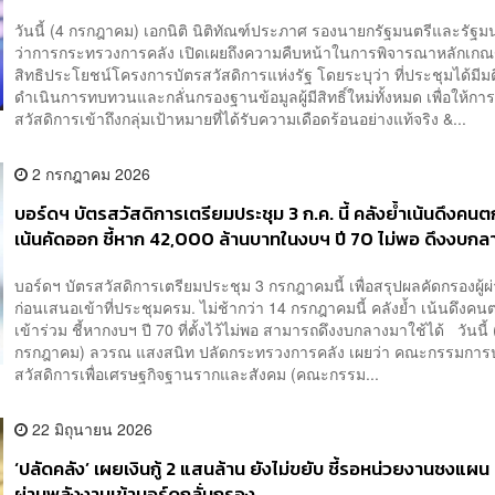
วันนี้ (4 กรกฎาคม) เอกนิติ นิติทัณฑ์ประภาศ รองนายกรัฐมนตรีและรัฐม
ว่าการกระทรวงการคลัง เปิดเผยถึงความคืบหน้าในการพิจารณาหลักเก
สิทธิประโยชน์โครงการบัตรสวัสดิการแห่งรัฐ โดยระบุว่า ที่ประชุมได้มีมต
ดำเนินการทบทวนและกลั่นกรองฐานข้อมูลผู้มีสิทธิ์ใหม่ทั้งหมด เพื่อให้กา
สวัสดิการเข้าถึงกลุ่มเป้าหมายที่ได้รับความเดือดร้อนอย่างแท้จริง &...
2 กรกฎาคม 2026
บอร์ดฯ บัตรสวัสดิการเตรียมประชุม 3 ก.ค. นี้ คลังย้ำเน้นดึงคนต
เน้นคัดออก ชี้หาก 42,000 ล้านบาทในงบฯ ปี 70 ไม่พอ ดึงงบกลา
บอร์ดฯ บัตรสวัสดิการเตรียมประชุม 3 กรกฎาคมนี้ เพื่อสรุปผลคัดกรองผู้
ก่อนเสนอเข้าที่ประชุมครม. ไม่ช้ากว่า 14 กรกฎาคมนี้ คลังย้ำ เน้นดึงค
เข้าร่วม ชี้หากงบฯ ปี 70 ที่ตั้งไว้ไม่พอ สามารถดึงงบกลางมาใช้ได้ วันนี้ 
กรกฎาคม) ลวรณ แสงสนิท ปลัดกระทรวงการคลัง เผยว่า คณะกรรมการ
สวัสดิการเพื่อเศรษฐกิจฐานรากและสังคม (คณะกรรม...
22 มิถุนายน 2026
‘ปลัดคลัง’ เผยเงินกู้ 2 แสนล้าน ยังไม่ขยับ ชี้รอหน่วยงานชงแผน 
ผ่านพลังงานเข้าบอร์ดกลั่นกรอง