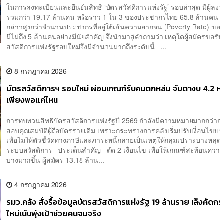
ในการลงทะเบียนและยืนยันสิทธิ ‘บัตรสวัสดิการแห่งรัฐ’ รอบล่าสุด มีผู้ล
รวมกว่า 19.17 ล้านคน หรือราว 1 ใน 3 ของประชากรไทย 65.8 ล้านคน 
กล่าวสูงกว่าจำนวนประชากรที่อยู่ใต้เส้นความยากจน (Poverty Rate) ของ
มีไม่ถึง 5 ล้านคนอย่างมีนัยสำคัญ จึงนำมาสู่คำถามว่า เหตุใดผู้สมัครขอรั
สวัสดิการแห่งรัฐรอบใหม่จึงมีจำนวนมากถึงระดับนี้ ...
8 กรกฎาคม 2026
บัตรสวัสดิการฯ รอบใหม่ ผ่อนเกณฑ์รับคนตกหล่น จับตางบ 4.2 หม
เพียงพอแค่ไหน
การทบทวนสิทธิบัตรสวัสดิการแห่งรัฐปี 2569 กำลังมีความหมายมากกว่
สอบคุณสมบัติผู้ถือบัตรรายเดิม เพราะกระทรวงการคลังเริ่มปรับเงื่อนไข
เพื่อไม่ให้ตัวชี้วัดทางภาษีและภาระหนี้กลายเป็นเหตุให้กลุ่มเปราะบางหล
ระบบสวัสดิการ ประเด็นสำคัญ ตัด 2 เงื่อนไข เพื่อให้เกณฑ์สะท้อนคว
บางมากขึ้น ผู้สมัคร 13.18 ล้าน...
4 กรกฎาคม 2026
รมว.คลัง สั่งรื้อข้อมูลบัตรสวัสดิการแห่งรัฐ 19 ล้านราย เล็งคัดก
ใหม่เน้นพุ่งเป้าช่วยคนจนจริง