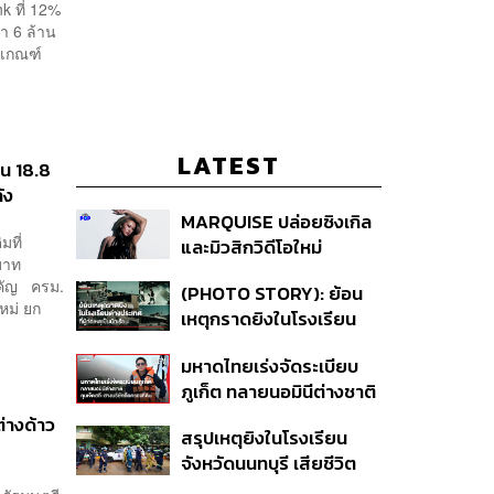
k ที่ 12%
่า 6 ล้าน
นเกณฑ์
LATEST
ยน 18.8
ัง
MARQUISE ปล่อยซิงเกิล
มที่
และมิวสิกวิดีโอใหม่
บาท
IRONIC ที่เสียดสีความ
ำคัญ ครม.
(PHOTO STORY): ย้อน
สัมพันธ์สุด Toxic
หม่ ยก
เหตุกราดยิงในโรงเรียน
ต่างประเทศ ที่ผู้ก่อเหตุเป็น
มหาดไทยเร่งจัดระเบียบ
นักเรียน
ภูเก็ต ทลายนอมินีต่างชาติ
คุมเจ็ตสกี สางบริษัทฮุบ
่างด้าว
สรุปเหตุยิงในโรงเรียน
ที่ดิน เคลียร์ใบอนุญาต
จังหวัดนนทบุรี เสียชีวิต
โรงแรมค้าง 7 ปี
รวม 8 ราย โฆษก ตร. เผย