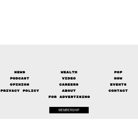
News
Wealth
Pop
Podcast
Video
Now
Opinion
Careers
Events
Privacy Policy
About
Contact
FOR ADVERTISING
MEMBERSHIP