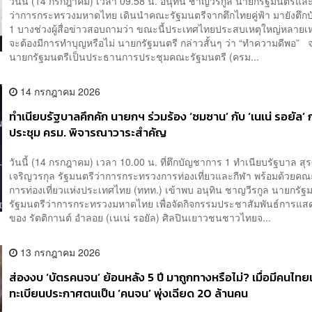
วันนี้ (14 กรกฎาคม) เวลา 09.58 น. อนุทิน ชาญวีรกูล นายกรัฐมนตรีแล
ว่าการกระทรวงมหาดไทย เดินนำคณะรัฐมนตรีจากตึกไทยคู่ฟ้า มายังตึ
1 บางช่วงผู้สื่อข่าวสอบถามว่า ขณะนี้ประเทศไทยประสบเหตุใหญ่หลายเ
จะต้องมีการทำบุญหรือไม่ นายกรัฐมนตรี กล่าวสั้นๆ ว่า “ทำความดีพอ” จ
นายกรัฐมนตรีเป็นประธานการประชุมคณะรัฐมนตรี (ครม...
14 กรกฎาคม 2026
ทำเนียบรัฐบาลคึกคัก นายกฯ ร่วมร้อง ‘ซมซาน’ กับ ‘เนเน่ รอยัล’ 
ประชุม ครม. พิจารณาวาระสำคัญ
วันนี้ (14 กรกฎาคม) เวลา 10.00 น. ที่ตึกบัญชาการ 1 ทำเนียบรัฐบาล สุรศั
เจริญวรกุล รัฐมนตรีว่าการกระทรวงการท่องเที่ยวและกีฬา พร้อมด้วยคณะ
การท่องเที่ยวแห่งประเทศไทย (ททท.) เข้าพบ อนุทิน ชาญวีรกูล นายกรั
รัฐมนตรีว่าการกระทรวงมหาดไทย เพื่อจัดกิจกรรมประชาสัมพันธ์การแส
ของ รัตติกานต์ อำลอย (เนเน่ รอยัล) ศิลปินเยาวชนชาวไทยจ...
13 กรกฎาคม 2026
ส่องงบ ‘บัตรคนจน’ ย้อนหลัง 5 ปี มาถูกทางหรือไม่? เมื่อมีคนไทย
ทะเบียนประกาศตนเป็น ‘คนจน’ พุ่งเฉียด 20 ล้านคน