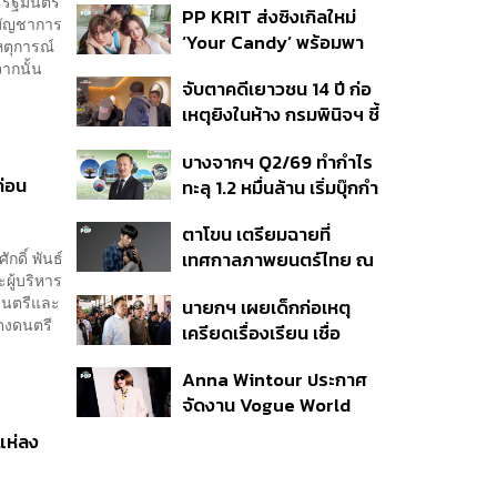
ะรัฐมนตรี
PP KRIT ส่งซิงเกิลใหม่
ปมค้นประวัติคดีกราดยิงที่
กบัญชาการ
‘Your Candy’ พร้อมพา
สหรัฐฯ
หตุการณ์
ต้าเหนิง และ ณิชา ร่วมมิว
ากนั้น
จับตาคดีเยาวชน 14 ปี ก่อ
สิกวิดีโอ
เหตุยิงในห้าง กรมพินิจฯ ชี้
ประพฤติดี-รับการรักษาต่อ
บางจากฯ Q2/69 ทำกำไร
เนื่อง ประเมินปล่อยตัว
ก่อน
ทะลุ 1.2 หมื่นล้าน เริ่มบุ๊กกำ
ไร ‘SAF’ เชิงพาณิชย์ครั้ง
ตาโขน เตรียมฉายที่
แรก หนุนรายได้ครึ่งปีทะลุ
กดิ์ พันธ์
เทศกาลภาพยนตร์ไทย ณ
3.2 แสนล้าน
ผู้บริหาร
ประเทศบราซิล
ฐมนตรีและ
นายกฯ เผยเด็กก่อเหตุ
ดงดนตรี
เครียดเรื่องเรียน เชื่อ
เตรียมการเป็นขั้นตอน ชี้มี
Anna Wintour ประกาศ
กระสุนอีกกว่า 30 นัด หาก
จัดงาน Vogue World
ไม่จบชีวิตตัวเองอาจสูญ
2027 ที่ซานฟรานซิสโก
เสียเพิ่ม
แห่ลง