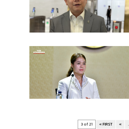
3 of 21
« FIRST
«
.