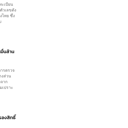
งทะเบียน
ตัวเลขดัง
ไทย ซึ่ง
บ
ื่นล้าน
าการตรวจ
บางส่วน
ุดจาก
ามเปราะ
รองสิทธิ์