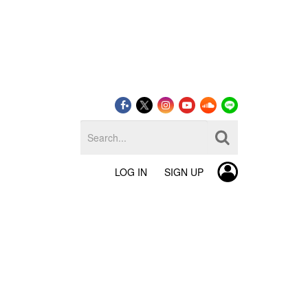
LOG IN
SIGN UP